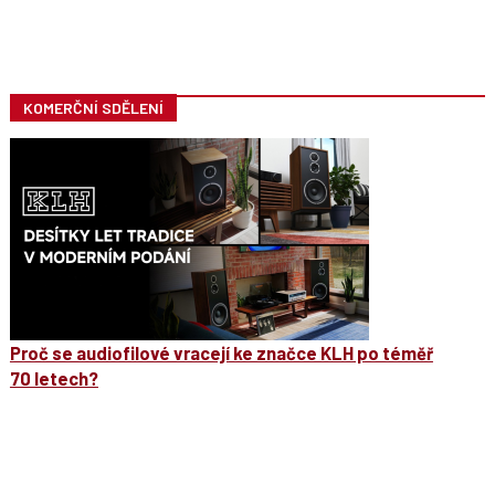
KOMERČNÍ SDĚLENÍ
Proč se audiofilové vracejí ke značce KLH po téměř
70 letech?