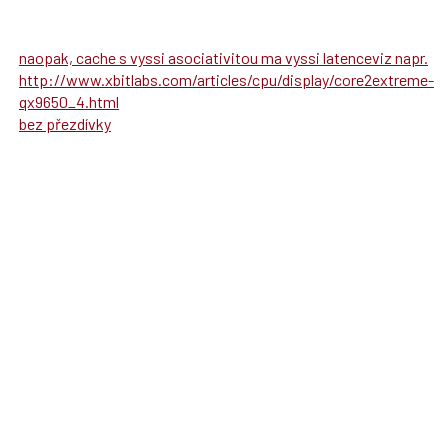
naopak, cache s vyssi asociativitou ma vyssi latenceviz napr.
http://www.xbitlabs.com/articles/cpu/display/core2extreme-
qx9650_4.html
bez přezdívky