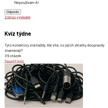
Nepoužívám AI
Odpověz
Zobraz výsledek
Kvíz týdne
Tyto konektory zná každý. Ale víte, co jejich zkratky doopravdy
znamenají?
1/9 otázek
Spustit kvíz