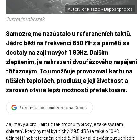
o
o
Autor: loriklaszlo – Depositphotos
k
u
Ilustrační obrázek
Samozřejmě nezůstalo u referenčních taktů.
Jádro běží na frekvenci 650 MHz a paměti se
dostaly na zajímavých 1,9GHz. Dalším
zlepšením, je nahrazení dvoufázového napájení
třífázovým. To umožňuje provozovat kartu na
nižších teplotách, prodlužuje její životnost a
zároveň otvírá lepší možnosti
přetaktování
.
Přidat mezi oblíbené zdroje na Googlu
Zajimavý a pro Palit už tak trochu typický je také systém
chlazení, který by měl být tichý (29,5 dBA) a také o 10 ºC
účinnější než referenční chladič. Měl by také zvládnout uchladit