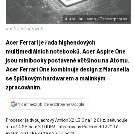
t
e
i
b
X
o
o
Autor: loriklaszlo – Depositphotos
k
u
Ilustrační obrázek
Acer Ferrari je řada highendových
multimediálních notebooků, Acer Aspire One
jsou minibooky postavené většinou na Atomu.
Acer Ferrari One kombinuje design z Maranella
se špičkovým hardwarem a malinkým
zpracováním.
Přidat mezi oblíbené zdroje na Googlu
Procesor je dvoujádrový Athlon X2 L310 na 1,2 GHz, sekunduje
mu až 4 GB paměti DDR3, integrovaný Radeon HD 3200 či
externí grafická karta do XGP portu.