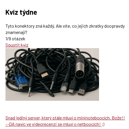
Kvíz týdne
Tyto konektory zná každý. Ale víte, co jejich zkratky doopravdy
znamenají?
1/9 otázek
Spustit kvíz
Snad jediný server, který stále mluví o mininoteboocích. Bože!!
:-DA navíc ve videorecenzi se mluví o netboocích! ;)