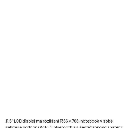
11,6" LCD displej má rozlišení 1366 × 768, notebook v sobě
zahrnuje podporu WiFi či bluetooth a s šestičlánkovou baterií