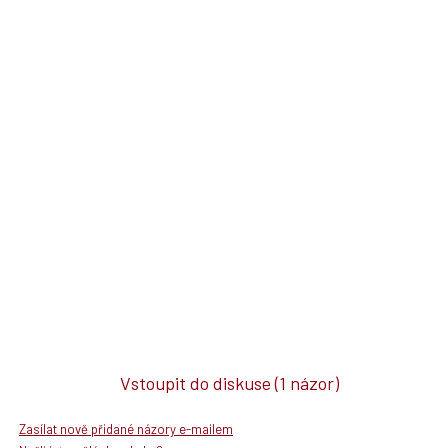
Vstoupit do diskuse
(1 názor)
Zasílat nově přidané názory e-mailem