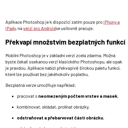
Aplikace Photoshop je k dispozici zatím pouze pro
iPhony a
iPady
, na
verzi pro Android
se usilovně pracuje.
Překvapí množstvím bezplatných funkcí
Mobilní Photoshop je v základní verzi zcela zdarma. Možná
byste čekali osekanou verzi klasického Photoshopu, ale opak
je pravdou. Aplikace nabízí překvapivě širokou paletu funkcí,
které lze používat bez jakéhokoliv poplatku.
Bezplatná verze umožňuje například:
pracovat s
neomezeným počtem vrstev a masek
,
kombinovat, skládat, prolínat obrázky,
odstraňovat a přebarvovat části obrázku
,