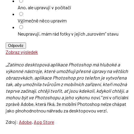
Ano, ale upravuji v počítači
Výjimečně něco upravím
Neupravuji, mám rád fotky v jejich „surovém“ stavu
Odpověz
Zobraz výsledek
„Zatímco desktopová aplikace Photoshop má hluboké a
výkonné nástroje, které umožňují přesné úpravy na větších
obrazovkách, aplikace Photoshop pro telefon je vytvořena
tak, aby umožnila tvůrcům z mobilních zařízení, kteří možná
teprve začínají, chtějí tvořit, ať jsou kdekoli, kdykoli chtějí, a
mohou být ve Photoshopu a jeho výkonu noví,“
zní v oficiální
zprávě Adobe, která říká, že mobilní Photoshop nelze chápat
jako plnohodnotnou náhradu za desktopovou verzi.
Zdroj:
Adobe
,
App Store