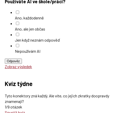
Používáte AI ve škole/práci?
Ano, každodenně
Ano, ale jen občas
Jen když neznám odpověď
Nepoužívám AI
Odpověz
Zobraz výsledek
Kvíz týdne
Tyto konektory zná každý. Ale víte, co jejich zkratky doopravdy
znamenají?
1/9 otázek
Spustit kvíz