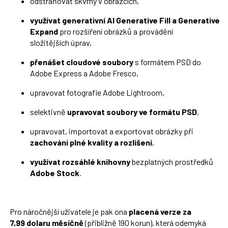
odstraňovat skvrny v obrázcích,
využívat generativní AI Generative Fill a Generative
Expand
pro rozšíření obrázků a provádění
složitějších úprav,
přenášet cloudové soubory
s formátem PSD do
Adobe Express a Adobe Fresco,
upravovat fotografie Adobe Lightroom,
selektivně
upravovat soubory ve formátu PSD
,
upravovat, importovat a exportovat obrázky při
zachování plné kvality a rozlišení
,
využívat rozsáhlé knihovny
bezplatných prostředků
Adobe Stock
.
Pro náročnější uživatele je pak ona
placená verze za
7,99 dolaru měsíčně
(přibližně 190 korun), která odemyká