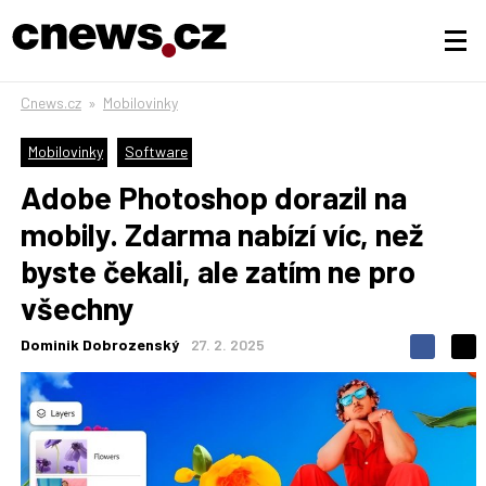
Cnews.cz
»
Mobilovinky
Mobilovinky
Software
Adobe Photoshop dorazil na
mobily. Zdarma nabízí víc, než
byste čekali, ale zatím ne pro
všechny
Dominik Dobrozenský
27. 2. 2025
S
S
S
d
d
d
í
í
í
l
l
e
e
l
j
j
t
e
t
e
e