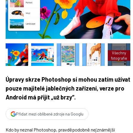
t
n
n
a
a
F
s
a
í
c
t
e
i
b
X
o
o
k
u
Všechny
fotografie
Úpravy skrze Photoshop si mohou zatím užívat
pouze majitelé jablečných zařízení, verze pro
Android má přijít „už brzy“.
Přidat mezi oblíbené zdroje na Googlu
Kdo by neznal Photoshop, pravděpodobně nejznámější