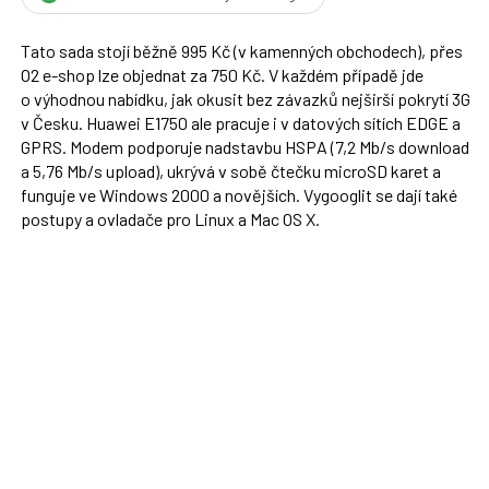
Tato sada stojí běžně 995 Kč (v kamenných obchodech), přes
O2 e-shop lze objednat za 750 Kč. V každém případě jde
o výhodnou nabídku, jak okusit bez závazků nejširší pokrytí 3G
v Česku. Huawei E1750 ale pracuje i v datových sítích EDGE a
GPRS. Modem podporuje nadstavbu HSPA (7,2 Mb/s download
a 5,76 Mb/s upload), ukrývá v sobě čtečku microSD karet a
funguje ve Windows 2000 a novějších. Vygooglit se dají také
postupy a ovladače pro Linux a Mac OS X.