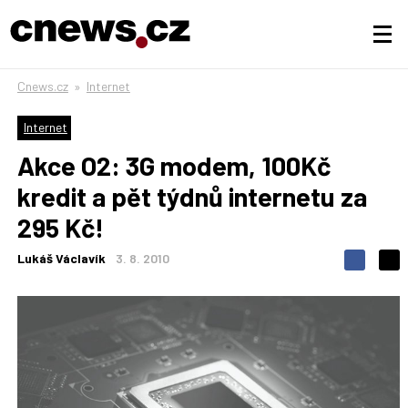
Cnews.cz
»
Internet
Internet
Akce O2: 3G modem, 100Kč
kredit a pět týdnů internetu za
295 Kč!
Lukáš Václavík
3. 8. 2010
S
S
S
d
d
d
í
í
í
l
l
e
e
l
j
j
t
e
t
e
e
t
n
n
a
a