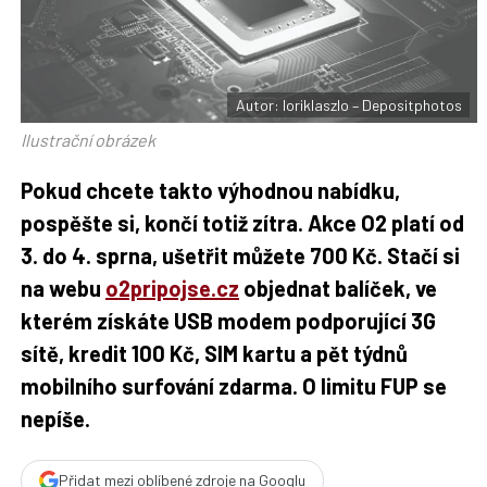
F
s
a
í
c
t
e
i
b
X
o
o
Autor: loriklaszlo – Depositphotos
k
u
Ilustrační obrázek
Pokud chcete takto výhodnou nabídku,
pospěšte si, končí totiž zítra. Akce O2 platí od
3. do 4. sprna, ušetřit můžete 700 Kč. Stačí si
na webu
o2pripojse.cz
objednat balíček, ve
kterém získáte USB modem podporující 3G
sítě, kredit 100 Kč, SIM kartu a pět týdnů
mobilního surfování zdarma. O limitu FUP se
nepíše.
Přidat mezi oblíbené zdroje na Googlu