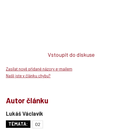
Vstoupit do diskuse
Zasílat nově přidané názory e-mailem
Našli jste v článku chybu?
Autor článku
Lukáš Václavík
TÉMATA:
O2