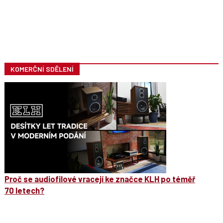
KOMERČNÍ SDĚLENÍ
Proč se audiofilové vracejí ke značce KLH po téměř
70 letech?