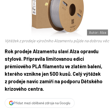
t
n
n
a
a
F
s
a
í
c
t
e
i
b
X
o
o
Autor: Alza
k
u
Výtěžek z prodeje výročního Alzamentu půjde na dobrou věc
Rok prodeje Alzamentu slaví Alza opravdu
stylově. Připravila limitovanou edici
prémiového PLA filamentu ve zlatém balení,
kterého vznikne jen 500 kusů. Celý výtěžek
z prodeje navíc zamíří na podporu Dětského
krizového centra.
Přidat mezi oblíbené zdroje na Googlu