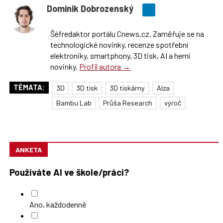
Dominik Dobrozenský
Šéfredaktor portálu Cnews.cz. Zaměřuje se na
technologické novinky, recenze spotřební
elektroniky, smartphony, 3D tisk, AI a herní
novinky.
Profil autora →
TÉMATA:
3D
3D tisk
3D tiskárny
Alza
Bambu Lab
Průša Research
výroč
ANKETA
Používáte AI ve škole/práci?
Ano, každodenně