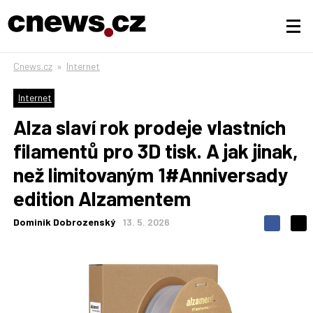
Cnews.cz
»
Internet
Internet
Alza slaví rok prodeje vlastních
filamentů pro 3D tisk. A jak jinak,
než limitovaným 1#Anniversady
edition Alzamentem
Dominik Dobrozenský
13. 5. 2026
S
S
S
d
d
d
í
í
í
l
l
e
e
l
j
j
t
e
t
e
e