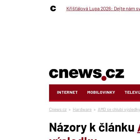
Křišťálová Lupa 2026: Dejte nám své
INTERNET
MOBILOVINKY
TELEVI
Cnews.cz
»
Hardware
»
AMD se chlubí výsledky
Názory k článku