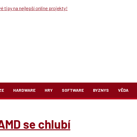
 tipy na nejlepší online projekty!
ZE
HARDWARE
HRY
SOFTWARE
BYZNYS
VĚDA
AMD se chlubí