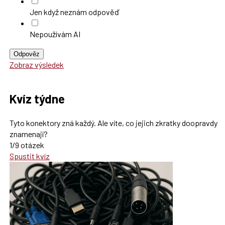
Jen když neznám odpověď
Nepoužívám AI
Odpověz
Zobraz výsledek
Kvíz týdne
Tyto konektory zná každý. Ale víte, co jejich zkratky doopravdy
znamenají?
1/9 otázek
Spustit kvíz