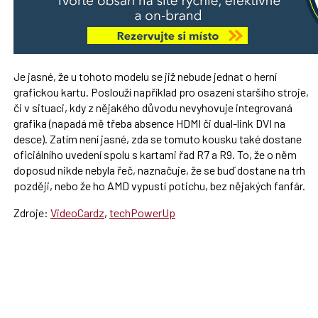
Je jasné, že u tohoto modelu se již nebude jednat o herní
grafickou kartu. Poslouží například pro osazení staršího stroje,
či v situaci, kdy z nějakého důvodu nevyhovuje integrovaná
grafika (napadá mě třeba absence HDMI či dual-link DVI na
desce). Zatím není jasné, zda se tomuto kousku také dostane
oficiálního uvedení spolu s kartami řad R7 a R9. To, že o něm
doposud nikde nebyla řeč, naznačuje, že se buď dostane na trh
později, nebo že ho AMD vypustí potichu, bez nějakých fanfár.
Zdroje:
VideoCardz
,
techPowerUp