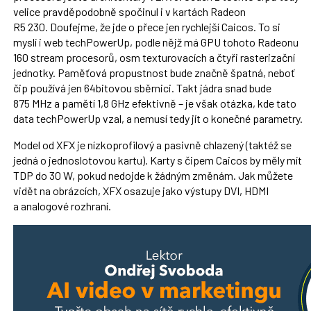
velice pravděpodobně spočinul i v kartách Radeon
R5 230. Doufejme, že jde o přece jen rychlejší Caicos. To si
myslí i web techPowerUp, podle nějž má GPU tohoto Radeonu
160 stream procesorů, osm texturovacích a čtyři rasterizační
jednotky. Paměťová propustnost bude značně špatná, neboť
čip používá jen 64bitovou sběrnici. Takt jádra snad bude
875 MHz a pamětí 1,8 GHz efektivně – je však otázka, kde tato
data techPowerUp vzal, a nemusí tedy jít o konečné parametry.
Model od XFX je nízkoprofilový a pasivně chlazený (taktéž se
jedná o jednoslotovou kartu). Karty s čipem Caicos by měly mít
TDP do 30 W, pokud nedojde k žádným změnám. Jak můžete
vidět na obrázcích, XFX osazuje jako výstupy DVI, HDMI
a analogové rozhraní.