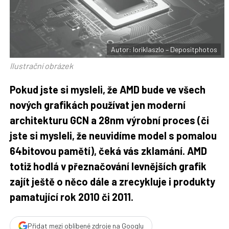
F
s
a
í
c
t
e
i
b
X
o
o
Autor: loriklaszlo – Depositphotos
k
u
Ilustrační obrázek
Pokud jste si mysleli, že AMD bude ve všech
nových grafikách používat jen moderní
architekturu GCN a 28nm výrobní proces (či
jste si mysleli, že neuvidíme model s pomalou
64bitovou pamětí), čeká vás zklamání. AMD
totiž hodlá v přeznačování levnějších grafik
zajít ještě o něco dále a zrecykluje i produkty
pamatující rok 2010 či 2011.
Přidat mezi oblíbené zdroje na Googlu