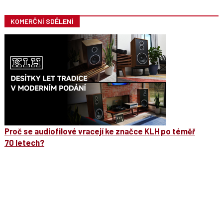
KOMERČNÍ SDĚLENÍ
Proč se audiofilové vracejí ke značce KLH po téměř
70 letech?