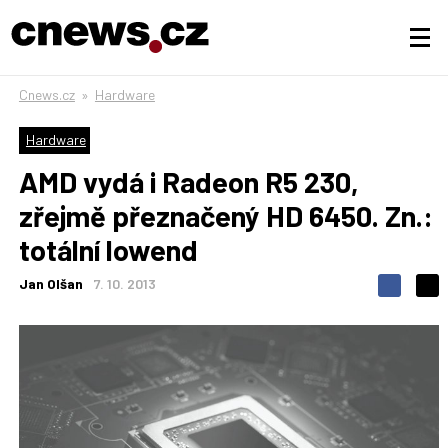
Cnews.cz
»
Hardware
Hardware
AMD vydá i Radeon R5 230,
zřejmě přeznačený HD 6450. Zn.:
totální lowend
Jan Olšan
7. 10. 2013
S
S
S
d
d
d
í
í
í
l
l
e
e
l
j
j
t
e
t
e
e
t
n
n
a
a