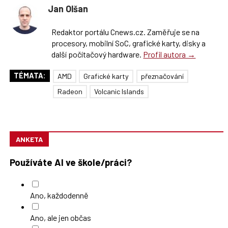
Jan Olšan
Redaktor portálu Cnews.cz. Zaměřuje se na
procesory, mobilní SoC, grafické karty, disky a
další počítačový hardware.
Profil autora →
TÉMATA:
AMD
Grafické karty
přeznačování
Radeon
Volcanic Islands
ANKETA
Používáte AI ve škole/práci?
Ano, každodenně
Ano, ale jen občas