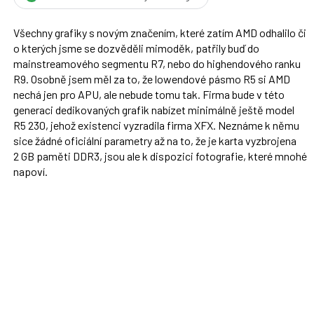
Všechny grafiky s novým značením, které zatím AMD odhalilo či
o kterých jsme se dozvěděli mimoděk, patřily buď do
mainstreamového segmentu R7, nebo do highendového ranku
R9. Osobně jsem měl za to, že lowendové pásmo R5 si AMD
nechá jen pro APU, ale nebude tomu tak. Firma bude v této
generaci dedikovaných grafik nabízet minimálně ještě model
R5 230, jehož existenci vyzradila firma XFX. Neznáme k němu
sice žádné oficiální parametry až na to, že je karta vyzbrojena
2 GB paměti DDR3, jsou ale k dispozici fotografie, které mnohé
napoví.