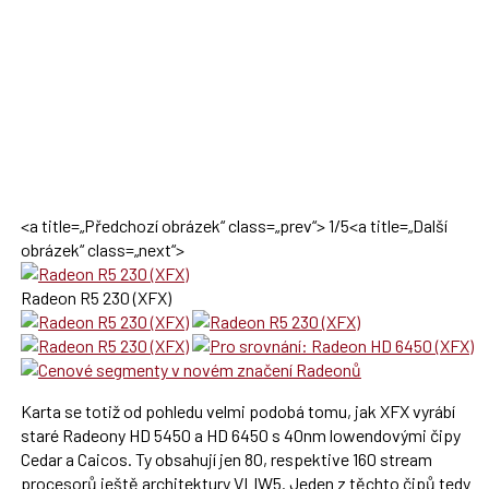
<a title=„Předchozí obrázek“ class=„prev“>
1
/
5
<a title=„Další
obrázek“ class=„next“>
Radeon R5 230 (XFX)
Karta se totiž od pohledu velmi podobá tomu, jak XFX vyrábí
staré Radeony HD 5450 a HD 6450 s 40nm lowendovými čipy
Cedar a Caicos. Ty obsahují jen 80, respektive 160 stream
procesorů ještě architektury VLIW5. Jeden z těchto čipů tedy