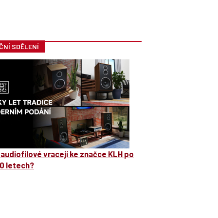
ČNÍ SDĚLENÍ
 audiofilové vracejí ke značce KLH po
0 letech?