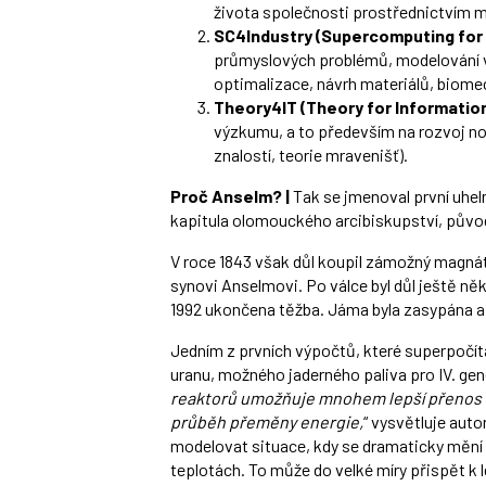
života společnosti prostřednictvím m
SC4Industry (Supercomputing for 
průmyslových problémů, modelování v 
optimalizace, návrh materiálů, biome
Theory4IT (Theory for Informatio
výzkumu, a to především na rozvoj no
znalostí, teorie mravenišť).
Proč Anselm? |
Tak se jmenoval první uhelný
kapitula olomouckého arcibiskupství, původ
V roce 1843 však důl koupil zámožný magná
synovi Anselmovi. Po válce byl důl ještě ně
1992 ukončena těžba. Jáma byla zasypána a 
Jedním z prvních výpočtů, které superpočíta
uranu, možného jaderného paliva pro IV. gene
reaktorů umožňuje mnohem lepší přenos tepl
průběh přeměny energie,
“ vysvětluje aut
modelovat situace, kdy se dramaticky mění t
teplotách. To může do velké míry přispět k l