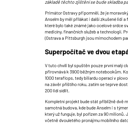
základě těchto zjištění se bude skladba p
Primátor Ostravy připomněl, že je moravský
Anselm by měl přilákat i další zkušené lidi
které bylo také známé jako ocelové srdce s
medicíny, finančních služeb a technologií.
(Ostrava a Pittsburgh jsou mimochodem pa
Superpočítač ve dvou etap
V tuto chvíli byl spuštěn pouze první malý 
přirovnává k 3900 běžným notebookům. Komp
1000 teraflops, tedy biliardu operací v plo
na závěr příštího roku, zatím se teprve do
200 lidí sídlit.
Kompletní projekt bude stát přibližně dvě mi
samotná budova, kde bude Anselm i s týmem li
který už funguje, byl pořízen za 90 milionů. 
včetně dvouletého pronájmu mobilního dat