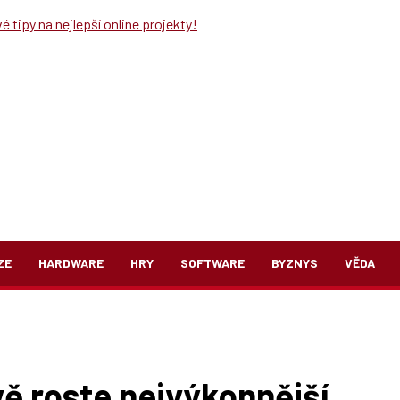
 tipy na nejlepší online projekty!
ZE
HARDWARE
HRY
SOFTWARE
BYZNYS
VĚDA
ě roste nejvýkonnější