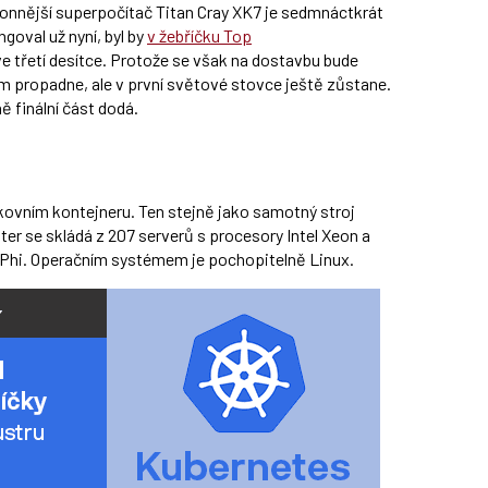
konnější superpočítač Titan Cray XK7 je sedmnáctkrát
ngoval už nyní, byl by
v žebříčku Top
e třetí desítce. Protože se však na dostavbu bude
dím propadne, ale v první světové stovce ještě zůstane.
ě finální část dodá.
kovním kontejneru. Ten stejně jako samotný stroj
ter se skládá z 207 serverů s procesory Intel Xeon a
n Phi. Operačním systémem je pochopitelně Linux.