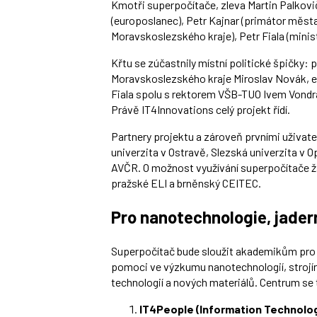
Kmotři superpočítače, zleva Martin Palkovi
(europoslanec), Petr Kajnar (primátor měst
Moravskoslezského kraje), Petr Fiala (minist
Křtu se zúčastnily místní politické špičky: 
Moravskoslezského kraje Miroslav Novák, e
Fiala spolu s rektorem VŠB-TUO Ivem Vond
Právě IT4Innovations celý projekt řídí.
Partnery projektu a zároveň prvními uživa
univerzita v Ostravě, Slezská univerzita v 
AVČR. O možnost využívání superpočítače ž
pražské ELI a brněnský CEITEC.
Pro nanotechnologie, jader
Superpočítač bude sloužit akademikům pro 
pomoci ve výzkumu nanotechnologií, strojír
technologií a nových materiálů. Centrum se t
IT4People (Information Technolog