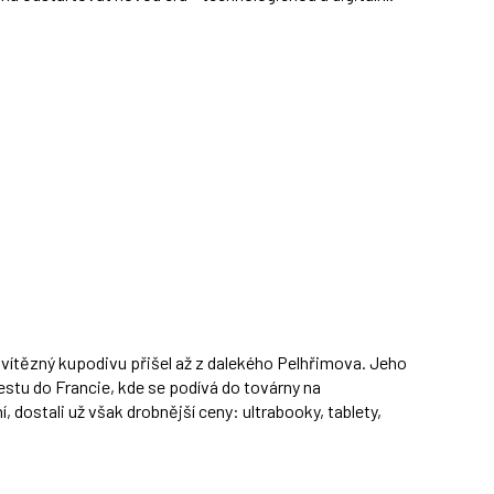
 vítězný kupodivu přišel až z dalekého Pelhřimova. Jeho
estu do Francie, kde se podívá do továrny na
í, dostali už však drobnější ceny: ultrabooky, tablety,