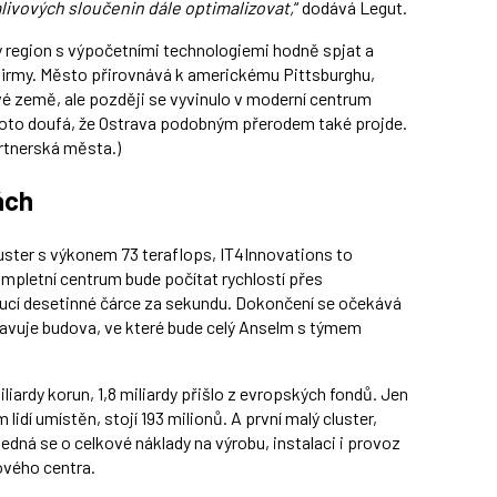
alivových sloučenin dále optimalizovat,
“ dodává Legut.
 region s výpočetními technologiemi hodně spjat a
 a firmy. Město přirovnává k americkému Pittsburghu,
vé země, ale později se vyvinulo v moderní centrum
 Proto doufá, že Ostrava podobným přerodem také projde.
rtnerská města.)
ách
cluster s výkonem 73 teraflops, IT4Innovations to
letní centrum bude počítat rychlostí přes
voucí desetinné čárce za sekundu. Dokončení se očekává
stavuje budova, ve které bude celý Anselm s týmem
liardy korun, 1,8 miliardy přišlo z evropských fondů. Jen
dí umístěn, stojí 193 milionů. A první malý cluster,
Jedná se o celkové náklady na výrobu, instalaci i provoz
ového centra.