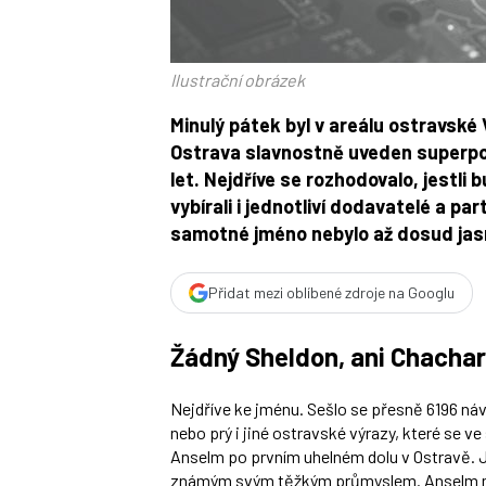
Ilustrační obrázek
Minulý pátek byl v areálu ostravské
Ostrava slavnostně uveden superpoč
let. Nejdříve se rozhodovalo, jestli 
vybírali i jednotliví dodavatelé a p
samotné jméno nebylo až dosud jasn
Přidat mezi oblíbené zdroje na Googlu
Žádný Sheldon, ani Chacha
Nejdříve ke jménu. Sešlo se přesně 6196 náv
nebo prý i jiné ostravské výrazy, které se v
Anselm po prvním uhelném dolu v Ostravě. Jm
známým svým těžkým průmyslem. Anselm má 