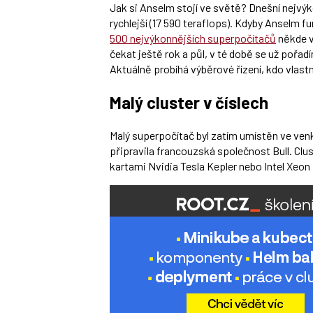
Jak si Anselm stojí ve světě? Dnešní nejvý
rychlejší (17 590 teraflops). Kdyby Anselm fu
500 nejvýkonnějších superpočítačů
někde v
čekat ještě rok a půl, v té době se už pořa
Aktuálně probíhá výběrové řízení, kdo vlastn
Malý cluster v číslech
Malý superpočítač byl zatím umístěn ve ven
připravila francouzská společnost Bull. Clus
kartami Nvidia Tesla Kepler nebo Intel Xeo