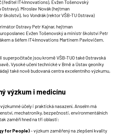
č (ředitel IT4Innovations), Evžen Tošenovský
a Ostravy), Miroslav Novák (hejtman
r školství), Ivo Vondrák (rektor VŠB-TU Ostrava)
primátor Ostravy Petr Kajnar, hejtman
uroposlanec Evžen Tošenovský a ministr školství Petr
rákem a šéfem IT4Innovations Martinem Pavlovičem.
teli superpočítače jsou kromě VŠB-TUO také Ostravská
Opavě, Vysoké učení technické v Brně a Ústav geoniky
ádají také nově budovaná centra excelentního výzkumu,
ný výzkum i medicínu
výzkumné účely i praktická nasazení. Anselm má
enství, mechatroniky, bezpečnosti, environmentálních
ak zaměří hned na tři oblasti:
y for People)
– výzkum zaměřený na zlepšení kvality