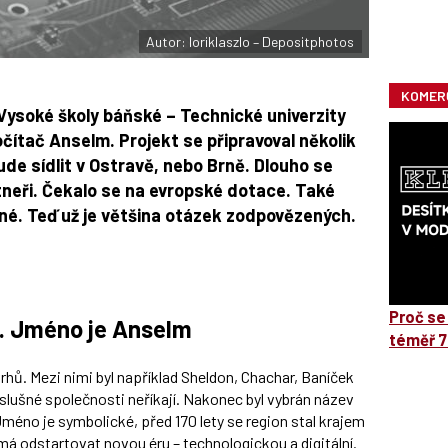
Autor: loriklaszlo – Depositphotos
KOMER
 Vysoké školy báňské – Technické univerzity
ítač Anselm. Projekt se připravoval několik
bude sídlit v Ostravě, nebo Brně. Dlouho se
artneři. Čekalo se na evropské dotace. Také
é. Teď už je většina otázek zodpovězených.
Proč se
r. Jméno je Anselm
téměř 7
rhů. Mezi nimi byl například Sheldon, Chachar, Baníček
e slušné společnosti neříkají. Nakonec byl vybrán název
éno je symbolické, před 170 lety se region stal krajem
odstartovat novou éru – technologickou a digitální.