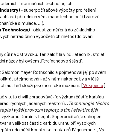
oderních informačních technologiích.
Industry)
– superpočítačové výpočty pro řešení
oblasti přírodních věd a nanotechnologií (tvarové
chanické simulace, …).
n Technology)
- oblast zaměřená do základního
vých netradičních výpočetních metod (dolování
 důl na Ostravsku. Ten založila v 30. letech 19. století
ní název byl ovšem „Ferdinandovo štěstí“.
t Salomon Mayer Rothschild a pojmenoval jej po svém
kolikrát přejmenován, až v něm nakonec byla v létě
oblast teď slouží jako hornické muzeum. [
Wikipedia
]
č v tuto chvíli zpracovává, je výzkum částic karbidu
raci rychlých jaderných reaktorů. „
Technologie těchto
a i vyšší provozní teploty, a tím i efektivnější
or výzkumu Dominik Legut. Superpočítač je schopen
var a velikost částic karbidu uranu při vysokých
epší a odolnější konstrukci reaktorů IV generace. „
Na