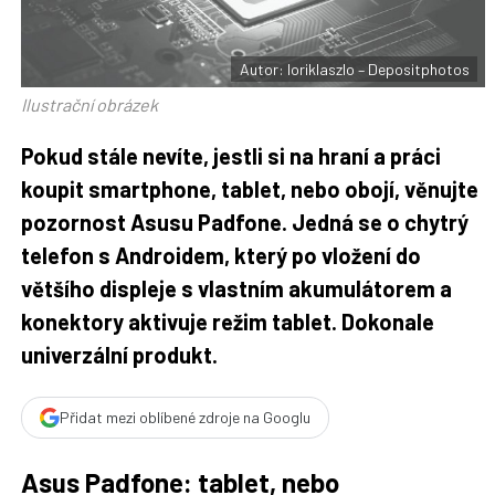
t
e
i
b
X
o
o
Autor: loriklaszlo – Depositphotos
k
u
Ilustrační obrázek
Pokud stále nevíte, jestli si na hraní a práci
koupit smartphone, tablet, nebo obojí, věnujte
pozornost Asusu Padfone. Jedná se o chytrý
telefon s Androidem, který po vložení do
většího displeje s vlastním akumulátorem a
konektory aktivuje režim tablet. Dokonale
univerzální produkt.
Přidat mezi oblíbené zdroje na Googlu
Asus Padfone: tablet, nebo