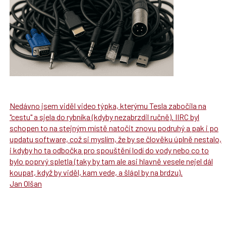
Nedávno jsem viděl video týpka, kterýmu Tesla zabočila na
"cestu" a sjela do rybníka (kdyby nezabrzdil ručně). IIRC byl
schopen to na stejným místě natočit znovu podruhý a pak i po
updatu software, což si myslím, že by se člověku úplně nestalo,
i kdyby ho ta odbočka pro spouštění lodí do vody nebo co to
bylo poprvý spletla (taky by tam ale asi hlavně vesele nejel dál
koupat, když by viděl, kam vede, a šlápl by na brdzu).
Jan Olšan