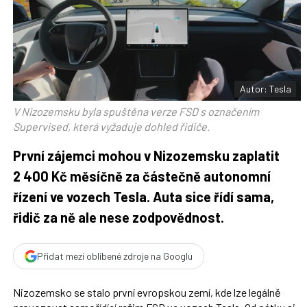
t
n
n
a
a
F
s
a
í
c
t
e
i
b
X
o
o
Autor: Tesla
k
u
V Nizozemsku byla spuštěna verze FSD s označením
Supervised, která vyžaduje dohled řidiče.
První zájemci mohou v Nizozemsku zaplatit
2 400 Kč měsíčně za částečně autonomní
řízení ve vozech Tesla. Auta sice řídí sama,
řidič za ně ale nese zodpovědnost.
Přidat mezi oblíbené zdroje na Googlu
Nizozemsko se stalo první evropskou zemí, kde lze legálně