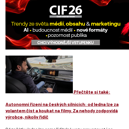
Přečtěte si také:
Autonomní řízení na českých silnicích: od ledna lze za
volantem číst a koukat na filmy. Za nehody zodpovídá
výrobce, nikoliv řidič