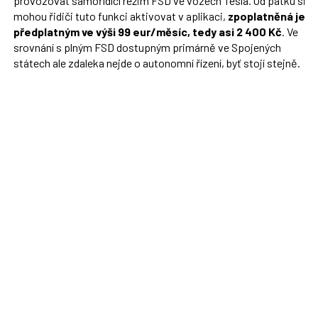
provozovat samořídící režim FSD ve vozech Tesla. Od pátku si
mohou řidiči tuto funkci aktivovat v aplikaci,
zpoplatněná je
předplatným ve výši 99 eur/měsíc, tedy asi 2 400 Kč
. Ve
srovnání s plným FSD dostupným primárně ve Spojených
státech ale zdaleka nejde o autonomní řízení, byť stojí stejně.