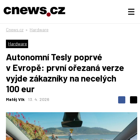
Cnews.cz
»
Hardware
Hardware
Autonomní Tesly poprvé
v Evropě: první ořezaná verze
vyjde zákazníky na necelých
100 eur
Matěj Vlk
13. 4. 2026
S
S
S
d
d
d
í
í
í
l
l
e
e
l
j
j
t
e
t
e
e