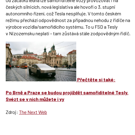
Od začátku ledna lze samořiditelné vozy provozovat i na
českých silnicích, nová legislativa ale hovoří o 3. stupni
autonomního řízení, což Tesla nesplňuje. V tomto českém
režimu přechází odpovědnost za případnou nehodu z řidiče na
výrobce vozidla/samořídícího systému. To u FSD a Tesly
v Nizozemsku neplatí – tam zůstává stále zodpovědným řidič.
Přečtěte si také:
Po Brně a Praze se budou projíždět samořiditelné Tesly.
Svézt se v nich můžete i vy
Zdroj:
The Next Web