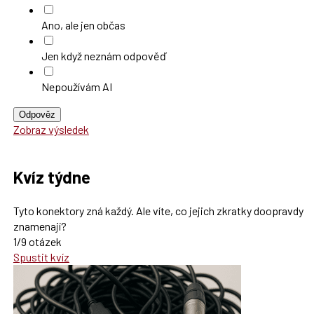
Ano, ale jen občas
Jen když neznám odpověď
Nepoužívám AI
Odpověz
Zobraz výsledek
Kvíz týdne
Tyto konektory zná každý. Ale víte, co jejich zkratky doopravdy
znamenají?
1/9 otázek
Spustit kvíz