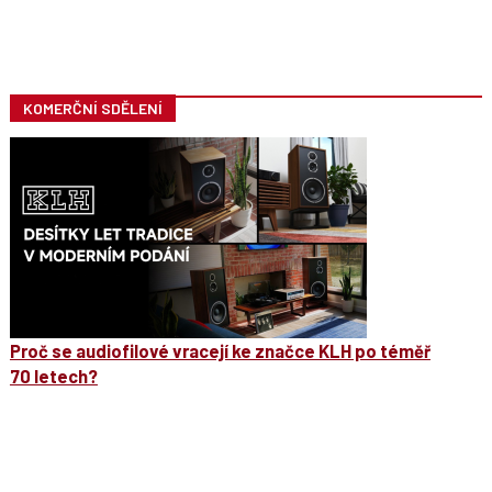
KOMERČNÍ SDĚLENÍ
Proč se audiofilové vracejí ke značce KLH po téměř
70 letech?