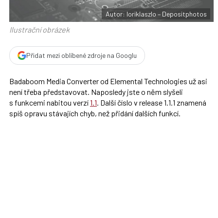
o
o
Autor: loriklaszlo – Depositphotos
k
u
Ilustrační obrázek
Přidat mezi oblíbené zdroje na Googlu
Badaboom Media Converter od Elemental Technologies už asi
není třeba představovat. Naposledy jste o něm slyšeli
s funkcemi nabitou verzí
1.1
. Další číslo v release 1.1.1 znamená
spíš opravu stávajích chyb, než přidání dalších funkcí.