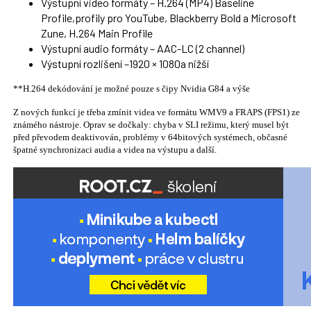
Výstupní video formáty – H.264 (MP4) Baseline
Profile,profily pro YouTube, Blackberry Bold a Microsoft
Zune, H.264 Main Profile
Výstupní audio formáty – AAC-LC (2 channel)
Výstupní rozlišení –1920 × 1080a nižší
**H.264 dekódování je možné pouze s čipy Nvidia G84 a výše
Z nových funkcí je třeba zmínit videa ve formátu WMV9 a FRAPS (FPS1) ze
známého nástroje. Oprav se dočkaly: chyba v SLI režimu, který musel být
před převodem deaktivován, problémy v 64bitových systémech, občasné
špatné synchronizaci audia a videa na výstupu a další.