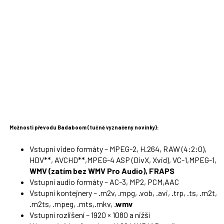
Možnosti převodu Badaboom (tučně vyznačeny novinky):
Vstupní video formáty – MPEG-2, H.264, RAW (4:2:0),
HDV**, AVCHD**,MPEG-4 ASP (DivX, Xvid), VC-1,MPEG-1,
WMV (zatím bez WMV Pro Audio), FRAPS
Vstupní audio formáty – AC-3, MP2, PCM,AAC
Vstupní kontejnery – .m2v, .mpg, .vob, .avi, .trp, .ts, .m2t,
.m2ts, .mpeg, .mts,.mkv,
.wmv
Vstupní rozlišení – 1920 × 1080 a nižší