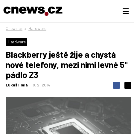
Cnews.cz
»
Hardware
Hardware
Blackberry ještě žije a chystá
nové telefony, mezi nimi levné 5"
pádlo Z3
Lukáš Fiala
18. 2. 2014
S
S
S
d
d
d
í
í
í
l
l
e
e
l
j
j
t
e
t
e
e
t
n
n
a
a