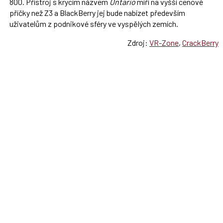
800. Přístroj s krycím názvem
Ontario
míří na vyšší cenové
příčky než Z3 a BlackBerry jej bude nabízet především
uživatelům z podnikové sféry ve vyspělých zemích.
Zdroj:
VR-Zone
,
CrackBerry