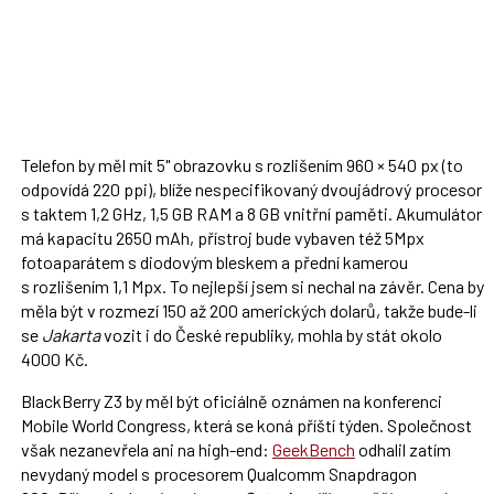
Telefon by měl mít 5" obrazovku s rozlišením 960 × 540 px (to
odpovídá 220 ppi), blíže nespecifikovaný dvoujádrový procesor
s taktem 1,2 GHz, 1,5 GB RAM a 8 GB vnitřní paměti. Akumulátor
má kapacitu 2650 mAh, přístroj bude vybaven též 5Mpx
fotoaparátem s diodovým bleskem a přední kamerou
s rozlišením 1,1 Mpx. To nejlepší jsem si nechal na závěr. Cena by
měla být v rozmezí 150 až 200 amerických dolarů, takže bude-li
se
Jakarta
vozit i do České republiky, mohla by stát okolo
4000 Kč.
BlackBerry Z3 by měl být oficiálně oznámen na konferenci
Mobile World Congress, která se koná příští týden. Společnost
však nezanevřela ani na high-end:
GeekBench
odhalil zatím
nevydaný model s procesorem Qualcomm Snapdragon