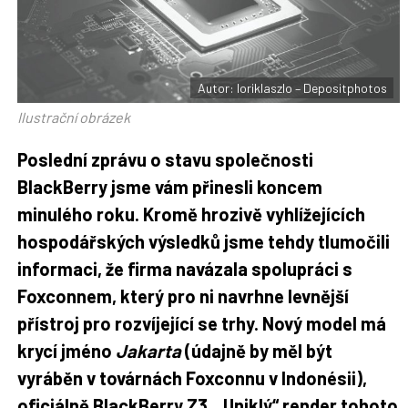
F
s
a
í
c
t
e
i
b
X
o
o
Autor: loriklaszlo – Depositphotos
k
u
Ilustrační obrázek
Poslední zprávu o stavu společnosti
BlackBerry jsme vám přinesli koncem
minulého roku. Kromě hrozivě vyhlížejících
hospodářských výsledků jsme tehdy tlumočili
informaci, že firma navázala spolupráci s
Foxconnem, který pro ni navrhne levnější
přístroj pro rozvíjející se trhy. Nový model má
krycí jméno
Jakarta
(údajně by měl být
vyráběn v továrnách Foxconnu v Indonésii),
oficiálně BlackBerry Z3. „Uniklý“ render tohoto