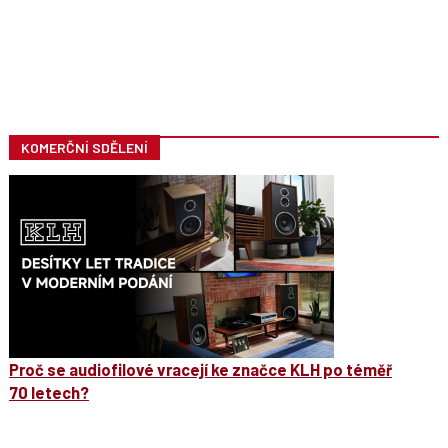
KOMERČNÍ SDĚLENÍ
Proč se audiofilové vracejí ke značce KLH po téměř
70 letech?