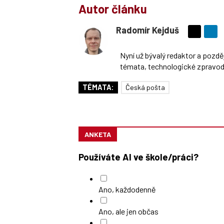
Autor článku
Radomír Kejduš
Sdílejte
na
Nyní už bývalý redaktor a pozd
síti
témata, technologické zpravoda
X
TÉMATA:
Česká pošta
ANKETA
Používáte AI ve škole/práci?
Ano, každodenně
Ano, ale jen občas