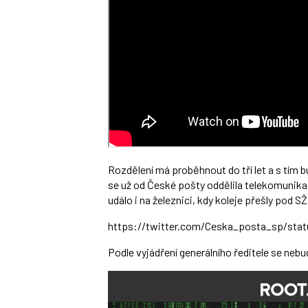
Rozdělení má proběhnout do tří let a s tím 
se už od České pošty oddělila telekomunika
událo i na železnici, kdy koleje přešly pod
https://twitter.com/Ceska_pos­ta_sp/sta
Podle vyjádření generálního ředitele se neb