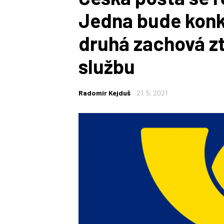
Jedna bude konk
druhá zachová zt
službu
Radomír Kejduš
21. 5. 2021