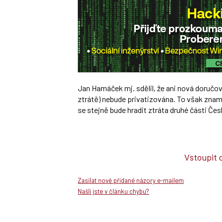
Jan Hamáček mj. sdělil, že ani nová doručo
ztrátě) nebude privatizována. To však zname
se stejně bude hradit ztráta druhé části Čes
Vstoupit 
Zasílat nově přidané názory e-mailem
Našli jste v článku chybu?