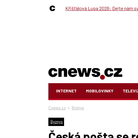
Křišťálová Lupa 2026: Dejte nám své
INTERNET
MOBILOVINKY
TELEVI
Cnews.cz
»
Byznys
Byznys
Česká pošta se ro