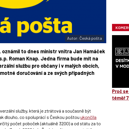
k
u
KOMER
Autor: Česká pošta
, oznámil to dnes ministr vnitra Jan Hamáček
 s.p. Roman Knap. Jedna firma bude mít na
rzální službu pro občany i v malých obcích,
amotné doručování a ze svých případných
Proč se
téměř 7
rzální služby, která je ztrátová a současně být
ak dlouho, co spolupráci s Českou poštou
ukončila
čitý počet poboček (aktuálně 3200) a od státu za to