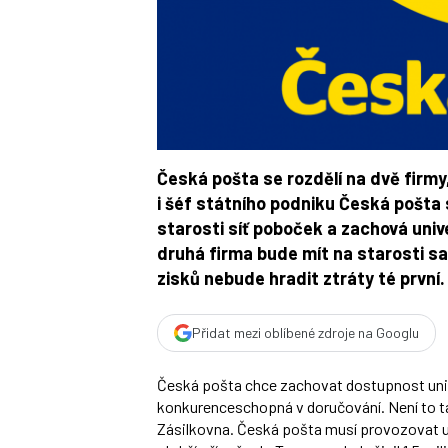
Česká pošta se rozdělí na dvě firmy
i šéf státního podniku Česká pošta
starosti síť poboček a zachová unive
druhá firma bude mít na starosti s
zisků nebude hradit ztráty té první.
Přidat mezi oblíbené zdroje na Googlu
Česká pošta chce zachovat dostupnost unive
konkurenceschopná v doručování. Není to t
Zásilkovna. Česká pošta musí provozovat ur