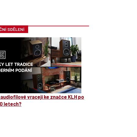
ČNÍ SDĚLENÍ
 audiofilové vracejí ke značce KLH po
0 letech?