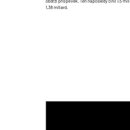
obdrží příspěvek. Ten naposledy činil 1,5 mil
1,38 miliard.