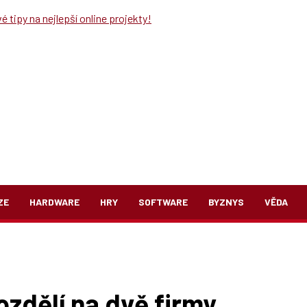
 tipy na nejlepší online projekty!
ZE
HARDWARE
HRY
SOFTWARE
BYZNYS
VĚDA
zdělí na dvě firmy.