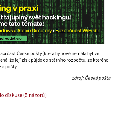
vací část České pošty (která by nově neměla být ve
ná, že její zisk půjde do státního rozpočtu, ze kterého
ké pošty.
zdroj: Česká pošta
do diskuse
(5 názorů)