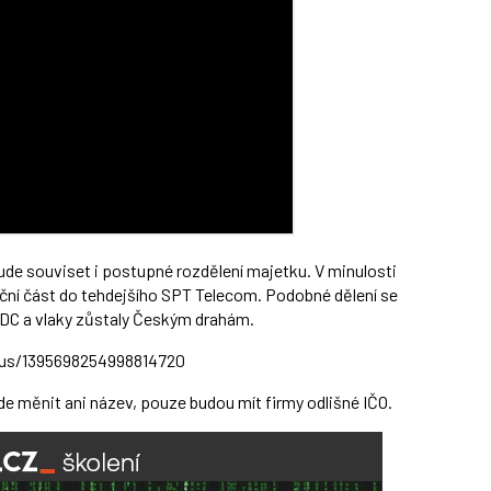
bude souviset i postupné rozdělení majetku. V minulosti
ční část do tehdejšího SPT Telecom. Podobné dělení se
 SŽDC a vlaky zůstaly Českým drahám.
tus/1395698254998814720
ude měnit ani název, pouze budou mít firmy odlišné IČO.