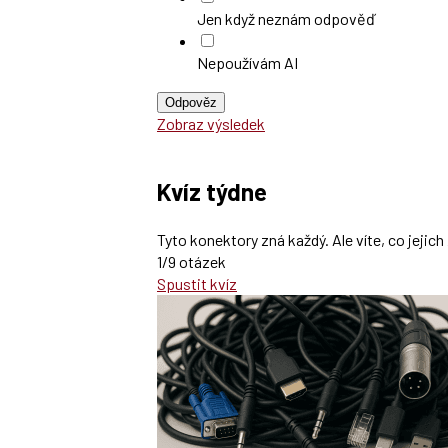
Jen když neznám odpověď
Nepoužívám AI
Odpověz
Zobraz výsledek
Kvíz týdne
Tyto konektory zná každý. Ale víte, co jeji
1/9 otázek
Spustit kvíz