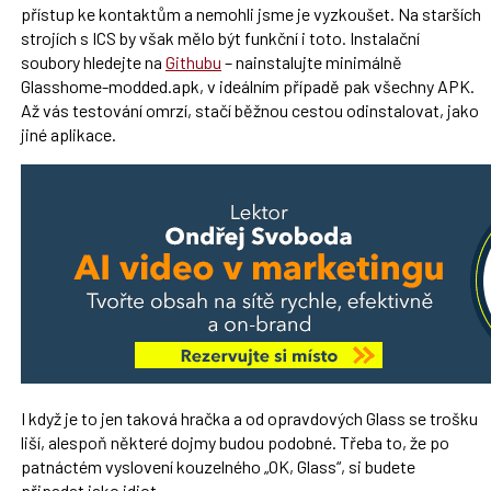
přístup ke kontaktům a nemohli jsme je vyzkoušet. Na starších
strojích s ICS by však mělo být funkční i toto. Instalační
soubory hledejte na
Githubu
– nainstalujte minimálně
Glasshome-modded.apk, v ideálním případě pak všechny APK.
Až vás testování omrzí, stačí běžnou cestou odinstalovat, jako
jiné aplikace.
I když je to jen taková hračka a od opravdových Glass se trošku
liší, alespoň některé dojmy budou podobné. Třeba to, že po
patnáctém vyslovení kouzelného „OK, Glass“, si budete
připadat jako idiot.