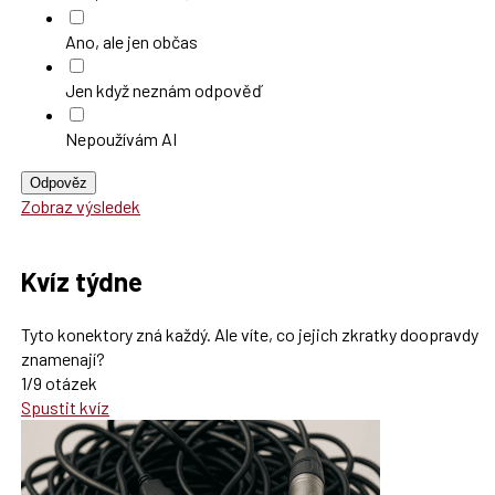
Ano, ale jen občas
Jen když neznám odpověď
Nepoužívám AI
Odpověz
Zobraz výsledek
Kvíz týdne
Tyto konektory zná každý. Ale víte, co jejich zkratky doopravdy
znamenají?
1/9 otázek
Spustit kvíz