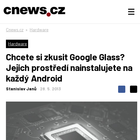
Cnews.cz
»
Hardware
Hardware
Chcete si zkusit Google Glass?
Jejich prostředí nainstalujete na
každý Android
Stanislav Janů
28. 5. 2013
S
S
S
d
d
d
í
í
í
l
l
e
e
l
j
j
t
e
t
e
e
t
n
n
a
a