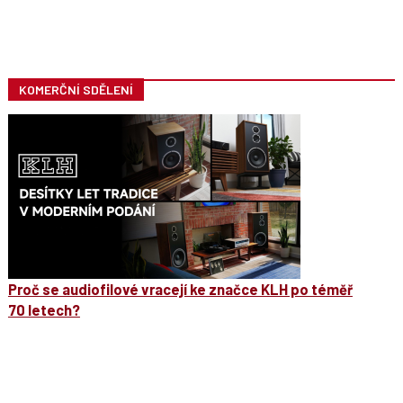
KOMERČNÍ SDĚLENÍ
Proč se audiofilové vracejí ke značce KLH po téměř
70 letech?