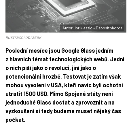
F
s
a
í
c
t
e
i
b
X
o
o
Autor: loriklaszlo – Depositphotos
k
u
Ilustrační obrázek
Poslední měsíce jsou Google Glass jedním
z hlavních témat technologických webů. Jedni
o nich píší jako o revoluci, jiní jako o
potencionální hrozbě. Testovat je zatím však
mohou vyvolení v USA, kteří navíc byli ochotni
utratit 1500 USD. Mimo Spojené státy není
jednoduché Glass dostat a zprovoznit a na
vyzkoušení si tedy budeme muset nějaký čas
počkat.