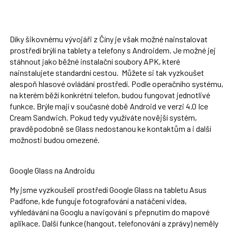
Díky šikovnému vývojáři z Číny je však možné nainstalovat
prostředí brýlí na tablety a telefony s Androidem. Je možné jej
stáhnout jako běžné instalační soubory APK, které
nainstalujete standardní cestou. Můžete si tak vyzkoušet
alespoň hlasové ovládání prostředí. Podle operačního systému,
na kterém běží konkrétní telefon, budou fungovat jednotlivé
funkce. Brýle mají v současné době Android ve verzi 4.0 Ice
Cream Sandwich. Pokud tedy využíváte novější systém,
pravděpodobně se Glass nedostanou ke kontaktům a i další
možnosti budou omezené.
Google Glass na Androidu
My jsme vyzkoušeli prostředí Google Glass na tabletu Asus
Padfone, kde funguje fotografování a natáčení videa,
vyhledávání na Googlu a navigování s přepnutím do mapové
aplikace. Další funkce (hangout, telefonování a zprávy) neměly