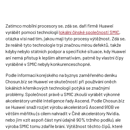
Zatímco mobilní procesory se, zdá se, daří firmě Huawei
vyrábět pomocí technologií
lokální čínské společnosti SMIC
,
otázka visí nad tím, jakou mají tyto procesy výtěžnost. Zdá se,
že reálně tyto technologie trpí značnou mírou defektů, takže
kdyby nebylo státních podpor a specifické situace, kdy Huawei
ani nemá přístup k lepším alternativám, patrně by vlastní čipy
vyráběné v SMIC nebyly konkurenceschopné.
Podle informací korejského na byznys zaměřeného deníku
Chosun.biz se Huawei ve skutečnosti při používání oněch
lokálních křemíkových technologií potýká se značnými
problémy. Společnost právě u SMIC zkouší vyrábět výkonné
akcelerátory umělé inteligence řady Ascend. Podle Chosun.biz
se Huawei snaží rozjet výrobu akcelerátorů Ascend 910B ve
větším měřítku (s cílem nahradit v Číně akcelerátory Nvidia,
nebo jim vzít aspoň část nyní údajně 90% tržního podílu), ale
výroba SMIC tomu zdařile brání. Výtěžnost těchto čipů, které