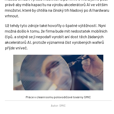
právě aby měla kapacitu na výrobu akcelerátorů AI ve větším
množství, které by chtěla na čínský trh hladový po AI hardwaru
vrhnout.
Už tehdy tyto zdroje také hovořily o špatné výtěžnosti. Nyní
možná došlo k tomu, že firma bude mít nedostatek mobilních
čipů, a stejně se jí nepodaří vyrobit ani dost těch žádaných
akcelerátorů AI, protože významná číst vyrobených waferů
přijde vniveč.
Práce v cleanroomu polovodičové továrny SMIC
Autor: SMIC