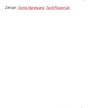
Zdroje:
Tom’s Hardware
,
TechPowerUp