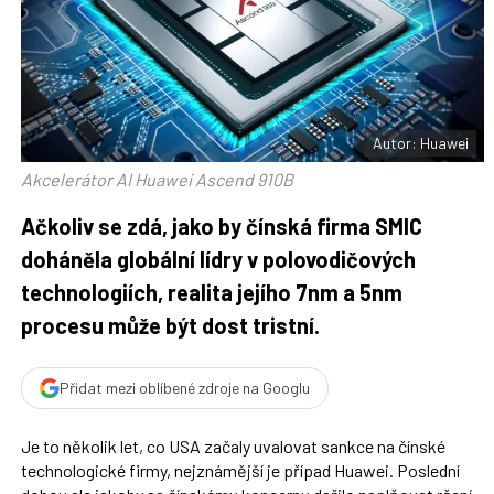
t
n
n
a
a
F
s
a
í
c
t
e
i
b
X
o
o
Autor: Huawei
k
u
Akcelerátor AI Huawei Ascend 910B
Ačkoliv se zdá, jako by čínská firma SMIC
doháněla globální lídry v polovodičových
technologiích, realita jejího 7nm a 5nm
procesu může být dost tristní.
Přidat mezi oblíbené zdroje na Googlu
Je to několik let, co USA začaly uvalovat sankce na čínské
technologické firmy, nejznámější je případ Huawei. Poslední