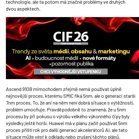
technologie, ale ta potom má značné problémy ve druhých
dvou aspektech.
Ascend 910B mimochodem zřejmě nemá používat úplně
nejnovější proces, kterému SMIC říká 5nm, ale o generaci starší
7nm proces. To, že ani na něm není dobrá situace s výtěžností,
problém umocňuje. Pravděpodobně to znamená, že u 5nm
procesu by při pokusu o výrobu velkého výkonného čipy byly
výsledky ještě horší. Huawei má v plánu začít používat 5nm
proces příští rok pro další generaci akcelerátorů AI, ale tato
situace může vést k odkladu nebo zrušení těchto plánů.