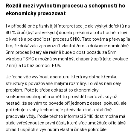
Rozdíl mezi vyvinutím procesu a schopností ho
ekonomicky provozovat
I v případě oné příznivější interpretace je ale výskyt defektů na
80 % čipů (byť asi velkých) docela prekérní a toto hodně mluví
o kvalitě a pokročilosti procesu SMIC. Tato továrna překvapila
tím, že dokázala zprovoznit vlastní 7nm, a dokonce nominálně
5nm proces (který ale reálně bude o dost pozadu za 5nm
výrobou TSMC a možná by mohl být chápaný spíš jako evoluce
7 nm), a to bez pomoci EUV.
Je jedna věc vyvinout aparaturu, která vyrobí na křemíku
struktury s považovaně malými rozměry. To však není celý
problém. Poté je třeba dokázat to ekonomicky
konkurenceschopně a umět to provádět sériově, kdy už
nestačí, že se vám to povede při jednom z deseti pokusů, ale
potřebujete, aby technologie předvídatelně a stabilně
pracovala vždy. Podle těchto informací SMIC dost možná má
stále vyřešenou jen první část, která sice umožňuje oficiálně
ohlásit úspěch s vyvinutím vlastní čínské pokročilé