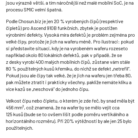
jsou výrazně větší, a tím náročnější než malé mobilní SoC, je na
procesu SMIC velmi špatná.
Podle Chosun.biz je jen 20 % vyrobených čipů (respektive
čipletů) pro Ascend 910B funkčních, zbytek je postižen
výrobními defekty. Vysoká míra defektů je problém zejména pro
velké čipy, protože je jich na waferu méně. Pro ilustraci: pokud
si představíte situaci, kdy je na vyrobeném waferu rozeseto
například okolo 80 lokálních defektů, pak v případě, že se
z desky vyrobí 400 malých mobilních čipů, zůstane vám stále
80 % použitelných kusů křemíku, do nichž se defekt „netrefil“.
Pokud jsou ale čipy tak velké, že je jich na waferu jen třeba 80,
pak můžete ztratit i prakticky všechny, pakliže nemáte kliku a
více kazů se „neschová“ do jednoho čipu.
Velkost čipu nebo čipletu, o kterém je zde řeč, by snad měla být
456 mm², což znamená, že na wafer by se mělo vejít cca
125 kusů (bude se to ovšem lišit podle poměru vertikálního a
horizontálního rozměru). Při 20% výtěžnosti by ale jen 25 bylo
použitelných.