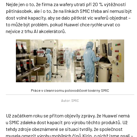
Nejde jen o to, že firma za wafery utratí při 20 % výtěžnosti
pětinásobek, ale i o to, že na linkách SMIC třeba ani nemusí být
dost volné kapacity, aby se dalo pětkrát víc waferů objednat –
to může být problém, pokud Huawei chce rychle urvat co
nejvíce z trhu AI akcelerátorů.
Práce v cleanroomu polovodičové továrny SMIC
Autor: SMIC
Už začátkem roku se přitom objevily zprávy, že Huawei nemá
u SMIC zdaleka dost kapacit pro výrobu těchto produktů. Už
tehdy zdroje obeznámené se situací tvrdily, že společnost
musela omezit výrobu mobilních čipů Kirin, o nichž jsme psali –