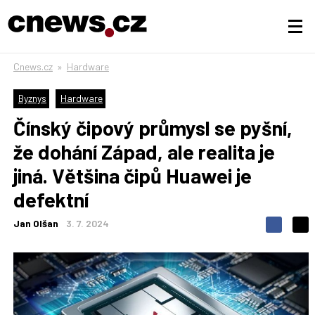
Cnews.cz
»
Hardware
Byznys
Hardware
Čínský čipový průmysl se pyšní,
že dohání Západ, ale realita je
jiná. Většina čipů Huawei je
defektní
Jan Olšan
3. 7. 2024
S
S
S
d
d
d
í
í
í
l
l
e
e
l
j
j
t
e
t
e
e