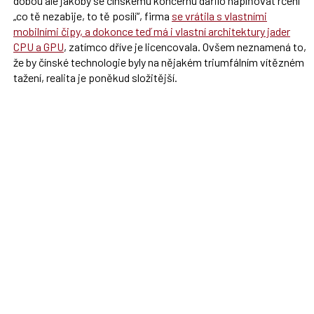
dobou ale jakoby se čínskému koncernu dařilo naplňovat rčení
„co tě nezabije, to tě posílí“, firma
se vrátila s vlastními
mobilními čipy, a dokonce teď má i vlastní architektury jader
CPU a GPU
, zatímco dříve je licencovala. Ovšem neznamená to,
že by čínské technologie byly na nějakém triumfálním vítězném
tažení, realita je poněkud složitější.