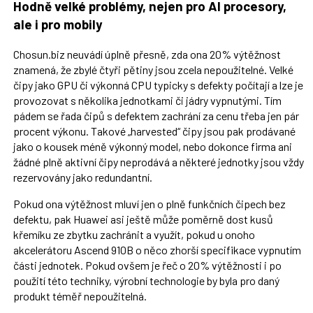
Hodně velké problémy, nejen pro AI procesory,
ale i pro mobily
Chosun.biz neuvádí úplně přesně, zda ona 20% výtěžnost
znamená, že zbylé čtyři pětiny jsou zcela nepoužitelné. Velké
čipy jako GPU či výkonná CPU typicky s defekty počítají a lze je
provozovat s několika jednotkami či jádry vypnutými. Tím
pádem se řada čipů s defektem zachrání za cenu třeba jen pár
procent výkonu. Takové „harvested“ čipy jsou pak prodávané
jako o kousek méně výkonný model, nebo dokonce firma ani
žádné plně aktivní čipy neprodává a některé jednotky jsou vždy
rezervovány jako redundantní.
Pokud ona výtěžnost mluví jen o plně funkčních čipech bez
defektu, pak Huawei asi ještě může poměrně dost kusů
křemíku ze zbytku zachránit a využít, pokud u onoho
akcelerátoru Ascend 910B o něco zhorší specifikace vypnutím
části jednotek. Pokud ovšem je řeč o 20% výtěžnosti i po
použití této techniky, výrobní technologie by byla pro daný
produkt téměř nepoužitelná.