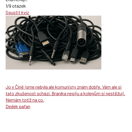
1/9 otázek
Spustit kvíz
Jo v Číně jsme nebyla ale komunisty znám dobře. Vám ale si
tato zkušenost schází. Braníka nepiju a kolegům si nestěžuji.
Nemám totiž na co.
Dedek pařan