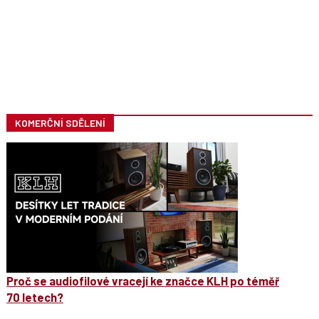
KOMERČNÍ SDĚLENÍ
Proč se audiofilové vracejí ke značce KLH po téměř
70 letech?