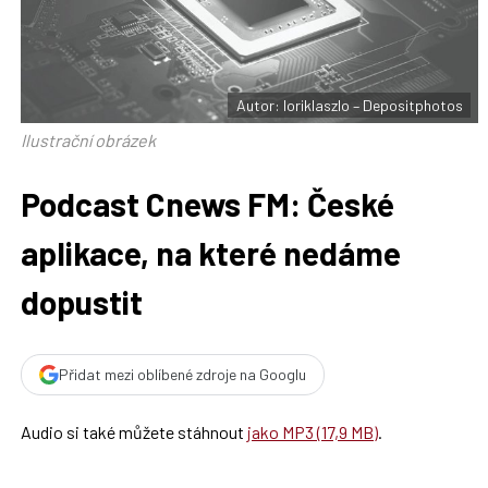
F
s
a
í
c
t
e
i
b
X
o
o
Autor: loriklaszlo – Depositphotos
k
u
Ilustrační obrázek
Podcast Cnews FM: České
aplikace, na které nedáme
dopustit
Přidat mezi oblíbené zdroje na Googlu
Audio si také můžete stáhnout
jako MP3 (17,9 MB)
.