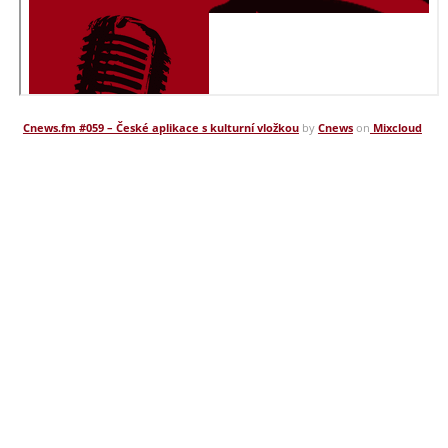
Cnews.fm #059 – České aplikace s kulturní vložkou
by
Cnews
on
Mixcloud