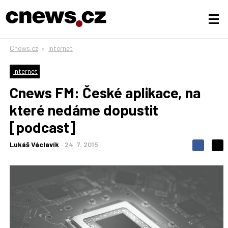
Cnews.cz
»
Internet
Internet
Cnews FM: České aplikace, na
které nedáme dopustit
[podcast]
Lukáš Václavík
24. 7. 2015
S
S
S
d
d
d
í
í
í
l
l
e
e
l
j
j
t
e
t
e
e
t
n
n
a
a