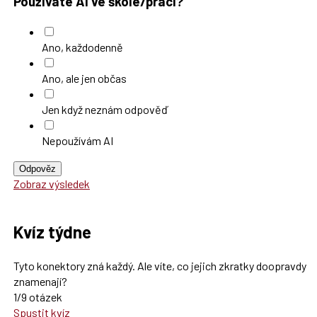
Používáte AI ve škole/práci?
Ano, každodenně
Ano, ale jen občas
Jen když neznám odpověď
Nepoužívám AI
Odpověz
Zobraz výsledek
Kvíz týdne
Tyto konektory zná každý. Ale víte, co jejich zkratky doopravdy
znamenají?
1/9 otázek
Spustit kvíz