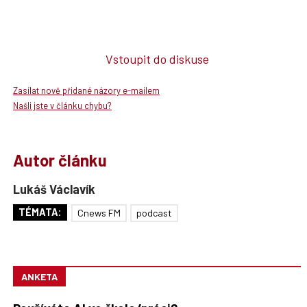
Vstoupit do diskuse
Zasílat nově přidané názory e-mailem
Našli jste v článku chybu?
Autor článku
Lukáš Václavík
TÉMATA:
Cnews FM
podcast
ANKETA