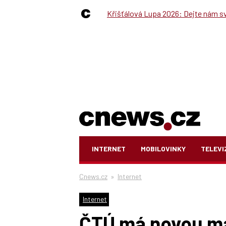
Křišťálová Lupa 2026: Dejte nám své
INTERNET
MOBILOVINKY
TELEVI
Cnews.cz
»
Internet
Internet
ČTÚ má novou ma