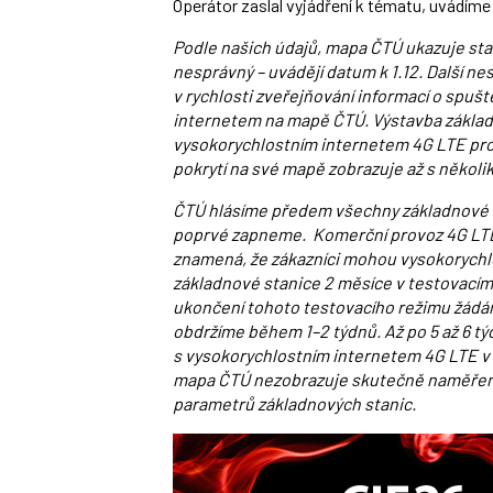
Operátor zaslal vyjádření k tématu, uvádím
Podle našich údajů, mapa ČTÚ ukazuje stav 
nesprávný – uvádějí datum k 1.12. Další 
v rychlosti zveřejňování informací o spuš
internetem na mapě ČTÚ. Výstavba základn
vysokorychlostním internetem 4G LTE prob
pokrytí na své mapě zobrazuje až s někol
ČTÚ hlásíme předem všechny základnové s
poprvé zapneme. Komerční provoz 4G LTE 
znamená, že zákazníci mohou vysokorychlo
základnové stanice 2 měsíce v testovacím 
ukončení tohoto testovacího režimu žádá
obdržíme během 1–2 týdnů. Až po 5 až 6 t
s vysokorychlostním internetem 4G LTE v p
mapa ČTÚ nezobrazuje skutečně naměřené 
parametrů základnových stanic.