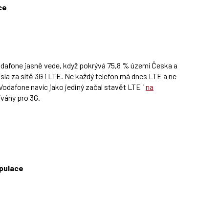
ce
odafone jasně vede, když pokrývá 75,8 % území Česka a
sla za sítě 3G i LTE. Ne každý telefon má dnes LTE a ne
odafone navíc jako jediný začal stavět LTE i
na
ívány pro 3G.
opulace