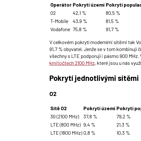
Operátor
Pokrytí území
Pokrytí popula
O2
42,1 %
80,5 %
T-Mobile
43,9 %
81,5 %
Vodafone
75,8 %
91,7 %
V celkovém pokrytí moderními sítěmi tak V
91,7 % obyvatel. Jenže se v tom kombinují čí
všechny s LTE podporují i pásmo 900 MHz. V
kmitočtech 2100 MHz
, které jsou u nás využ
Pokrytí jednotlivými sítěmi
O2
Sítě O2
Pokrytí území
Pokrytí p
3G (2100 MHz)
37,8 %
79,2 %
LTE (800 MHz)
9,4 %
21,3 %
LTE (1800 MHz)
0,8 %
10,3 %