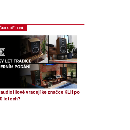
ČNÍ SDĚLENÍ
 audiofilové vracejí ke značce KLH po
0 letech?