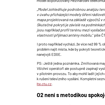
model doporučovaný Mezinárodní telekomuni
„
Model zohledňuje podrobnou analýzu teré
v úvahu přicházející modely šíření rádiov
mapa projektovaná na základě výpočtů v ně
Skutečné pokrytí je závislé na podmínkách
jsou například profil terénu mezi vysílače
vlastnosti přijímací antény mobilu,
“ píše Č
I proto například vychází, že více než 99 % o
problém najít místa, kde by pokrytí teoretic
nanejvýš EDGE.
PS: Ještě jedna poznámka. Zmiňovaná mapa
Všichni operátoři ale postupně zapínají vysí
v pilotním provozu. To aby mohli ladit jeji
k rušení televizního vysílání. Kompletní se
lte.ctu.cz
.
O2 není s metodikou spoko