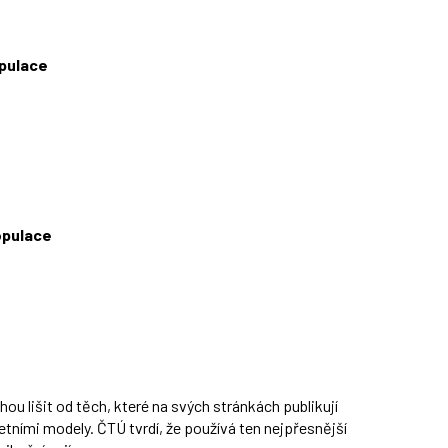
opulace
opulace
hou lišit od těch, které na svých stránkách publikují
tními modely. ČTÚ tvrdí, že používá ten nejpřesnější