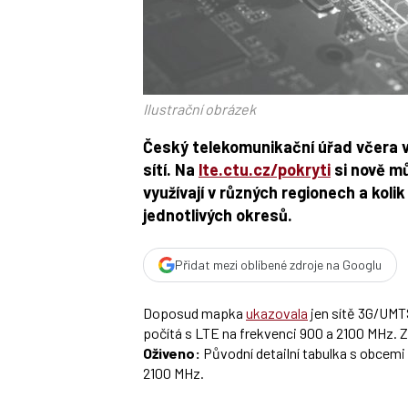
Ilustrační obrázek
Český telekomunikační úřad včera v
sítí. Na
lte.ctu.cz/pokryti
si nově mů
využívají v různých regionech a koli
jednotlivých okresů.
Přidat mezi oblíbené zdroje na Googlu
Doposud mapka
ukazovala
jen sítě 3G/UMTS
počítá s LTE na frekvenci 900 a 2100 MHz. Zt
Oživeno:
Původní detailní tabulka s obcemi
2100 MHz.