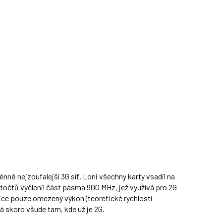
nně nejzoufalejší 3G síť. Loni všechny karty vsadil na
točtů vyčlenil část pásma 900 MHz, jež využívá pro 2G
ice pouze omezený výkon (teoretické rychlosti
á skoro všude tam, kde už je 2G.