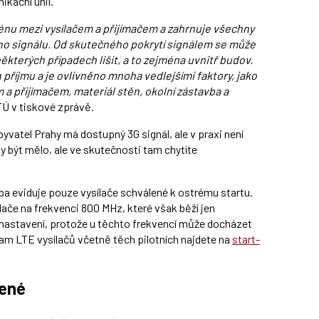
kační unií.
nu mezi vysílačem a přijímačem a zahrnuje všechny
ého signálu. Od skutečného pokrytí signálem se může
kterých případech lišit, a to zejména uvnitř budov.
 příjmu a je ovlivněno mnoha vedlejšími faktory, jako
m a přijímačem, materiál stěn, okolní zástavba a
TÚ v tiskové zprávě.
byvatel Prahy má dostupný 3G signál, ale v praxi není
ky být mělo, ale ve skutečnosti tam chytíte
 eviduje pouze vysílače schválené k ostrému startu.
lače na frekvenci 800 MHz, které však běží jen
ch nastavení, protože u těchto frekvencí může docházet
znam LTE vysílačů včetně těch pilotních najdete na
start-
jené