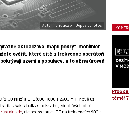
Autor: loriklaszlo – Depositphotos
KOMER
ýrazně aktualizoval mapu pokrytí mobilních
žete ověřit, které sítě a frekvence operátoři
k pokrývají území a populace, a to až na úroveň
Proč se
téměř 7
 (2100 MHz) a LTE (800, 1800 a 2600 MH), nově už
ratila však tabulky s pokrytím jednotlivých obcí.
zůstala zde
, ale neobsahuje LTE na frekvencích 900 a