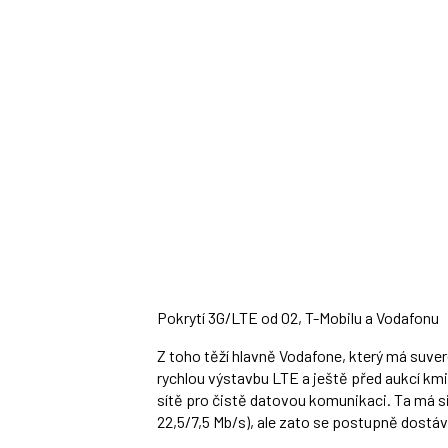
Pokrytí 3G/LTE od O2, T-Mobilu a Vodafonu
Z toho těží hlavně Vodafone, který má suveré
rychlou výstavbu LTE a ještě před aukcí kmi
sítě pro čistě datovou komunikaci. Ta má s
22,5/7,5 Mb/s), ale zato se postupně dostáv