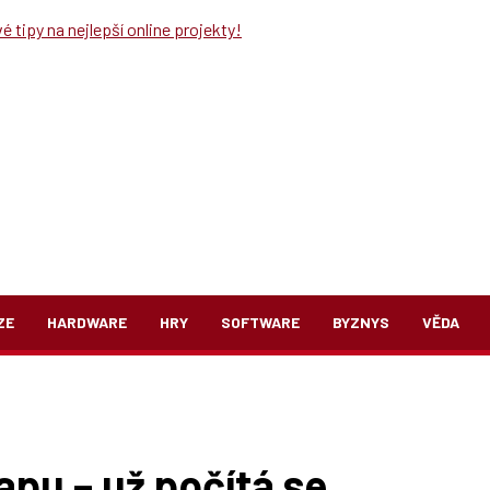
 tipy na nejlepší online projekty!
ZE
HARDWARE
HRY
SOFTWARE
BYZNYS
VĚDA
pu – už počítá se