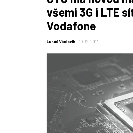
všemi 3G i LTE sí
Vodafone
Lukáš Václavík
10. 12. 2014