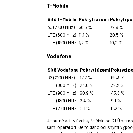
T-Mobile
Sítě T-Mobilu
Pokrytí území
Pokrytí p
3G (2100 MHz)
38,5 %
79,9 %
LTE (800 MHz)
11,1 %
20,5 %
LTE (1800 MHz)
1,2 %
10,0 %
Vodafone
Sítě Vodafonu
Pokrytí území
Pokrytí p
3G (2100 MHz)
17,2 %
65,3 %
LTE (800 MHz)
24,6 %
32,2 %
LTE (900 MHz)
60,9 %
43,8 %
LTE (1800 MHz)
2,4 %
9,1 %
LTE (2100 MHz)
0,1 %
0,2 %
Je nutné vzít v úvahu, že čísla od ČTÚ se mo
sami operátoři. Je to dáno odlišnými výpoče