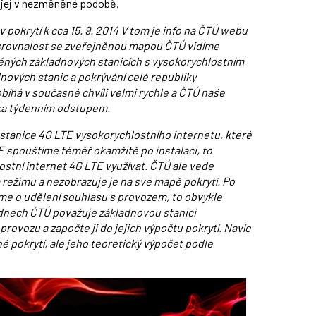
e jej v nezměněné podobě.
pokrytí k cca 15. 9. 2014 V tom je info na ČTÚ webu
nesrovnalost se zveřejněnou mapou ČTÚ vidíme
těných základnových stanicích s vysokorychlostním
ových stanic a pokrývání celé republiky
íhá v současné chvíli velmi rychle a ČTÚ naše
ika týdenním odstupem.
tanice 4G LTE vysokorychlostního internetu, které
spouštíme téměř okamžitě po instalaci, to
stní internet 4G LTE využívat. ČTÚ ale vede
režimu a nezobrazuje je na své mapě pokrytí. Po
me o udělení souhlasu s provozem, to obvykle
ýdnech ČTÚ považuje základnovou stanici
rovozu a započte ji do jejich výpočtu pokrytí. Navíc
pokrytí, ale jeho teoretický výpočet podle