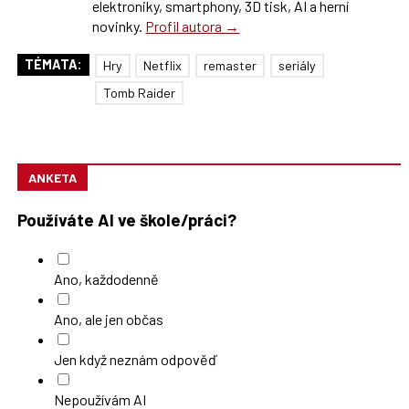
elektroniky, smartphony, 3D tisk, AI a herní
novinky.
Profil autora →
TÉMATA:
Hry
Netflix
remaster
seriály
Tomb Raider
ANKETA
Používáte AI ve škole/práci?
Ano, každodenně
Ano, ale jen občas
Jen když neznám odpověď
Nepoužívám AI