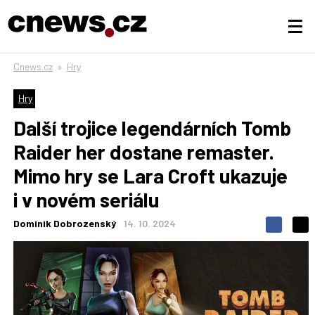
Cnews.cz
»
Hry
Hry
Další trojice legendárních Tomb
Raider her dostane remaster.
Mimo hry se Lara Croft ukazuje
i v novém seriálu
Dominik Dobrozenský
14. 10. 2024
S
S
S
d
d
d
í
í
í
l
l
e
e
l
j
j
t
e
t
e
e