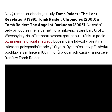
Nový remaster obsahuje tituly
Tomb Raider: The Last
Revelation (1999)
,
Tomb Raider: Chronicles (2000)
a
Tomb Raider: The Angel of Darkness (2003)
. Na své si
tedy přijdou zejména pamětníci a milovníci staré Lary Croft.
Všechny hry získají remastrovanou grafickou stránku a podle
oznámení na oficiálním webu
bude možné kdykoliv přejít na
„původní polygonální modely“. Crystal Dynamics se v příspěvku
pochlubila s milníkem 100 milionů prodaných kusů v rámci celé
franšízy Tomb Raider.