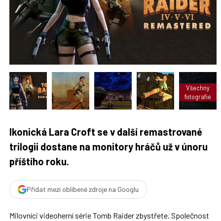
t
n
n
a
a
F
s
a
í
c
t
e
i
b
X
o
o
k
u
Všechny
fotografie
Ikonická Lara Croft se v další remastrované
trilogii dostane na monitory hráčů už v únoru
příštího roku.
Přidat mezi oblíbené zdroje na Googlu
Milovníci videoherní série Tomb Raider zbystřete. Společnost