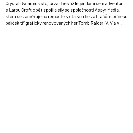
Crystal Dynamics stojící za dnes již legendární sérií adventur
s Larou Croft opět spojila síly se společností Aspyr Media,
která se zaměřuje na remastery starých her, a hráčům přinese
balíček tří graficky renovovaných her Tomb Raider IV, V a VI.