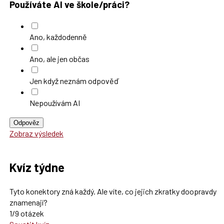
Používáte AI ve škole/práci?
Ano, každodenně
Ano, ale jen občas
Jen když neznám odpověď
Nepoužívám AI
Odpověz
Zobraz výsledek
Kvíz týdne
Tyto konektory zná každý. Ale víte, co jejich zkratky doopravdy
znamenají?
1/9 otázek