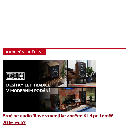
KOMERČNÍ SDĚLENÍ
Proč se audiofilové vracejí ke značce KLH po téměř
70 letech?