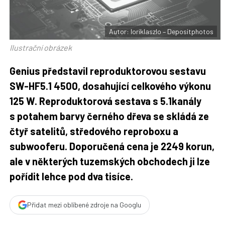
t
e
i
b
X
o
o
Autor: loriklaszlo – Depositphotos
k
u
Ilustrační obrázek
Genius představil reproduktorovou sestavu
SW-HF5.1 4500, dosahující celkového výkonu
125 W. Reproduktorová sestava s 5.1kanály
s potahem barvy černého dřeva se skládá ze
čtyř satelitů, středového reproboxu a
subwooferu. Doporučená cena je 2249 korun,
ale v některých tuzemských obchodech ji lze
pořídit lehce pod dva tisíce.
Přidat mezi oblíbené zdroje na Googlu