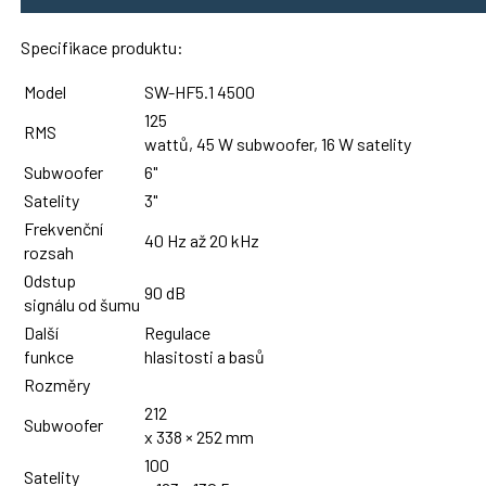
Specifikace produktu:
Model
SW-HF5.1 4500
125
RMS
wattů, 45 W subwoofer, 16 W satelity
Subwoofer
6"
Satelity
3"
Frekvenční
40 Hz až 20 kHz
rozsah
Odstup
90 dB
signálu od šumu
Další
Regulace
funkce
hlasitosti a basů
Rozměry
212
Subwoofer
x 338 × 252 mm
100
Satelity