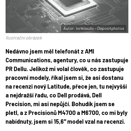
F
s
a
í
c
t
e
i
b
X
o
o
Autor: loriklaszlo – Depositphotos
k
u
Ilustrační obrázek
Nedávno jsem měl telefonát z AMI
Communications, agentury, co u nás zastupuje
PR Dellu. Jelikož mi volal člověk, co zastupuje
pracovní modely, říkal jsem si, že asi dostanu
na recenzi nový Latitude, přece jen, tu nejvyšší
a nejdražší řadu, co Dell prodává, Dell
Precision, mi asi nepůjčí. Bohudík jsem se
pletl, a z Precisionů M4700 a M6700, co mi byly
nabídnuty, jsem si 15,6" model vzal na recenzi.