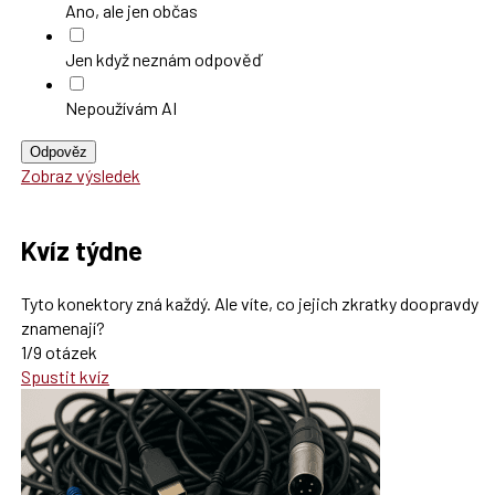
Ano, ale jen občas
Jen když neznám odpověď
Nepoužívám AI
Odpověz
Zobraz výsledek
Kvíz týdne
Tyto konektory zná každý. Ale víte, co jejich zkratky doopravdy
znamenají?
1/9 otázek
Spustit kvíz