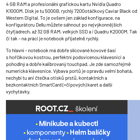
4 GB RAM a profesionální grafickou kartu Nvidia Quadro
K1000M. Disk je tu 500GB, rychlý 7200otáčkový Caviar Black od
Western Digital. To je ovšem jen základ konfigurace, na
konfigurátoru Dellu můžete sáhnout po nejvýkonnějších
čtyřjádrech, až 32 GB RAM, velkých SSD a i Quadru K2000M. Tak
či tak – na práci je notebook přijatelně rychlý.
To hlavní – notebook má dobře slícované kovové šasi
s hořčíkovou kostrou, perfektní podsvicenou klávesnici a
pohodlný a dobře kalibrovaný touchpad. Je zde samozřejmě
numerická klávesnice. Výbava portů je opravdu velmi bohatá,
nechybí tu ani čtečka otisků prstů, kontaktních a
bezkontaktních SmartCard (=čipových) karet a další
vychytávky.