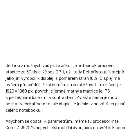
Jednou z možných vad je, že ačkoli je notebook pracovní
stanice za 60 tisíc Kč bez DPH, už i tady Dell přistoupil, stejně
jako jiní výrobci, k displeji s poměrem stran 16:9. Displej mě
ovšem přesvědčil, že si nemám na co stěžovat – rozlišení je
1920 × 1080 px, povrch je jemně matný a matrice je IPS
s perfektními barvami a kontrastem. Zvláště černá je moc
hezká. Nečekal jsem to, ale displej je jedním z největších plusů
celého notebooku.
Abychom se dostali k parametrům: máme tu procesor Intel
Core i7–3520M, nejrychlejší mobilní dvoujádro na světě, k němu