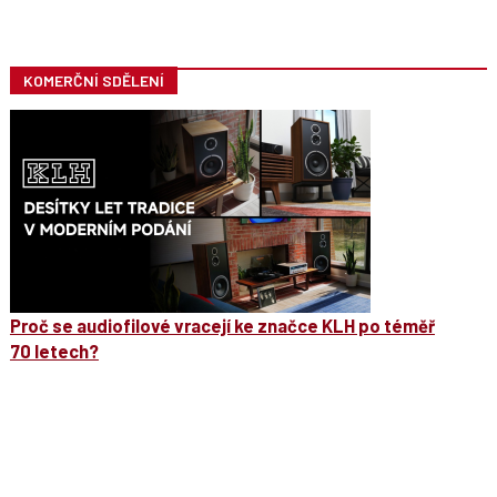
KOMERČNÍ SDĚLENÍ
Proč se audiofilové vracejí ke značce KLH po téměř
70 letech?