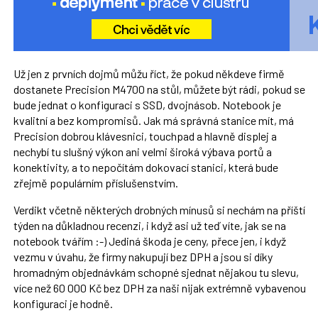
Už jen z prvních dojmů můžu říct, že pokud někdeve firmě
dostanete Precision M4700 na stůl, můžete být rádi, pokud se
bude jednat o konfiguraci s SSD, dvojnásob. Notebook je
kvalitní a bez kompromisů. Jak má správná stanice mít, má
Precision dobrou klávesnici, touchpad a hlavně displej a
nechybí tu slušný výkon ani velmi široká výbava portů a
konektivity, a to nepočítám dokovací stanici, která bude
zřejmě populárním příslušenstvím.
Verdikt včetně některých drobných mínusů si nechám na příští
týden na důkladnou recenzi, i když asi už teď víte, jak se na
notebook tvářím :-) Jediná škoda je ceny, přece jen, i když
vezmu v úvahu, že firmy nakupují bez DPH a jsou si díky
hromadným objednávkám schopné sjednat nějakou tu slevu,
více než 60 000 Kč bez DPH za naši nijak extrémně vybavenou
konfiguraci je hodně.