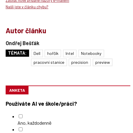
Zasílat nově přidané názory e-mailem
Našli jste v článku chybu?
Autor článku
Ondřej Bešťák
TÉMATA:
Dell
hořčík
Intel
Notebooky
pracovní stanice
precision
preview
ANKETA
Používáte AI ve škole/práci?
Ano, každodenně