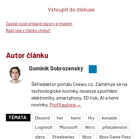
Vstoupit do diskuse
Zasílat nově přidané názory e-mailem
Našli jste v článku chybu?
Autor článku
Dominik Dobrozenský
Šéfredaktor portálu Cnews.cz. Zaměřuje se na
technologické novinky, recenze spotřební
elektroniky, smartphony, 3D tisk, AI a herní
novinky.
Profil autora →
TÉMATA:
Discord
her
herní
Hry
konzole
Logitech
Microsoft
Nitro
příslušenství
slevy
Steelseries
Xbox
Xbox Game Pass