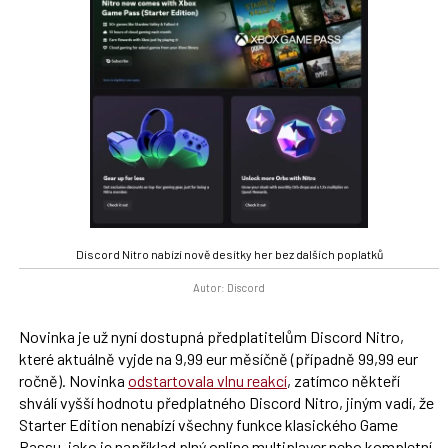
Discord Nitro nabízí nově desítky her bez dalších poplatků
Autor: Discord
Novinka je už nyní dostupná předplatitelům Discord Nitro,
které aktuálně vyjde na 9,99 eur měsíčně (případně 99,99 eur
ročně). Novinka
odstartovala vlnu reakcí
, zatímco někteří
shválí vyšší hodnotu předplatného Discord Nitro, jiným vadí, že
Starter Edition nenabízí všechny funkce klasického Game
Passu, jako je například plný online multiplayer nebo kompletní