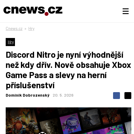
Cnews.cz
»
Hry
Hry
Discord Nitro je nyní výhodnější
než kdy dřív. Nově obsahuje Xbox
Game Pass a slevy na herní
příslušenství
Dominik Dobrozenský
20. 5. 2026
S
S
S
d
d
d
í
í
í
l
l
e
e
l
j
j
t
e
t
e
e