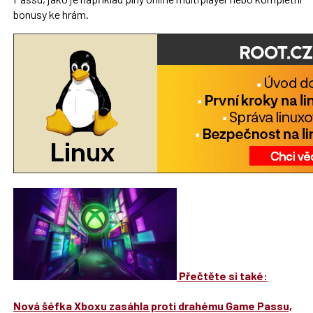
bonusy ke hrám.
Přečtěte si také:
Nová šéfka Xboxu zasáhla proti drahému Game Passu,