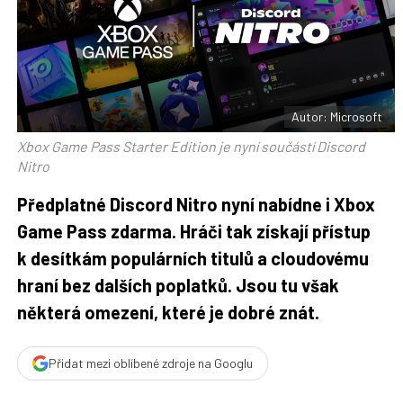
t
n
n
a
a
F
s
a
í
c
t
e
i
b
X
o
o
Autor: Microsoft
k
u
Xbox Game Pass Starter Edition je nyní součástí Discord
Nitro
Předplatné Discord Nitro nyní nabídne i Xbox
Game Pass zdarma. Hráči tak získají přístup
k desítkám populárních titulů a cloudovému
hraní bez dalších poplatků. Jsou tu však
některá omezení, které je dobré znát.
Přidat mezi oblíbené zdroje na Googlu