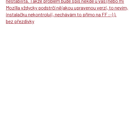
nestabilita. Takže problém bude spíš někde u vás (nebo mi
Mozilla vždycky podstrčí nějakou upravenou verzi, to nevím,
instalačku nekontroluji, nechávám to přímo na FF :-) ).
bez přezdívky