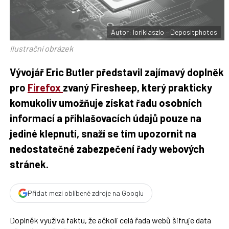
t
e
i
b
X
o
o
Autor: loriklaszlo – Depositphotos
k
u
Ilustrační obrázek
Vývojář Eric Butler představil zajímavý doplněk
pro
Firefox
zvaný Firesheep, který prakticky
komukoliv umožňuje získat řadu osobních
informací a přihlašovacích údajů pouze na
jediné klepnutí, snaží se tím upozornit na
nedostatečné zabezpečení řady webových
stránek.
Přidat mezi oblíbené zdroje na Googlu
Doplněk využívá faktu, že ačkoli celá řada webů šifruje data