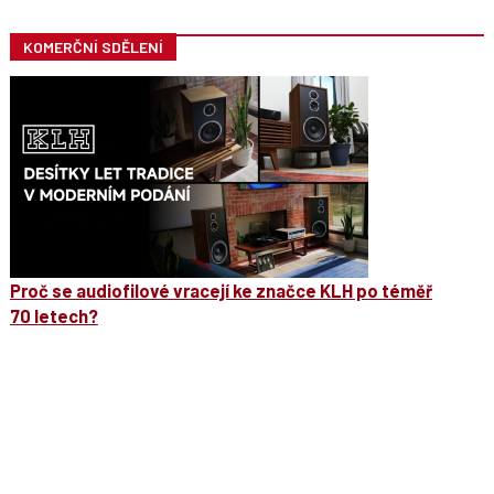
KOMERČNÍ SDĚLENÍ
Proč se audiofilové vracejí ke značce KLH po téměř
70 letech?