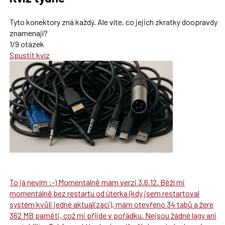
Tyto konektory zná každý. Ale víte, co jejich zkratky doopravdy
znamenají?
1/9 otázek
Spustit kvíz
To já nevím :-) Momentálně mám verzi 3.6.12. Běží mi
momentálně bez restartu od úterka (kdy jsem restartoval
systém kvůli jedné aktualizaci), mám otevřeno 34 tabů a žere
362 MB paměti, což mi přijde v pořádku. Nejsou žádné lagy ani