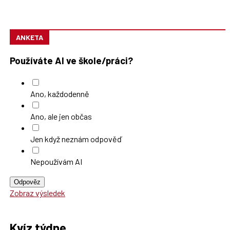
ANKETA
Používáte AI ve škole/práci?
Ano, každodenně
Ano, ale jen občas
Jen když neznám odpověď
Nepoužívám AI
Odpověz
Zobraz výsledek
Kvíz týdne