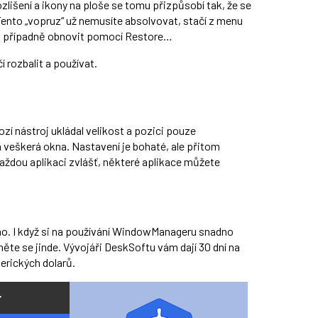
zlišení a ikony na ploše se tomu přizpůsobí tak, že se
Tento „vopruz“ už nemusíte absolvovat, stačí z menu
k případně obnovit pomocí Restore…
í rozbalit a používat.
ozí nástroj ukládal velikost a pozici pouze
veškerá okna. Nastavení je bohaté, ale přitom
aždou aplikaci zvlášť, některé aplikace můžete
mo. I když si na používání WindowManageru snadno
te se jinde. Vývojáři DeskSoftu vám dají 30 dní na
merických dolarů.