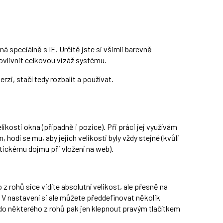
ná speciálně s IE. Určitě jste si všimli barevně
ovlivnit celkovou vizáž systému.
erzi, stačí tedy rozbalit a používat.
ikosti okna (případně i pozice). Při práci jej využívám
hodí se mu, aby jejich velikosti byly vždy stejné (kvůli
ickému dojmu při vložení na web).
 rohů sice vidíte absolutní velikost, ale přesně na
 V nastavení si ale můžete předdefinovat několik
a do některého z rohů pak jen klepnout pravým tlačítkem