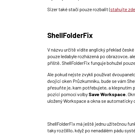
Sizer také stačí pouze rozbalit (
stahujte zd
ShellFolderFix
V názvu určitě vidíte anglický překlad čes
pouze ledabyle rozházená po obrazovce, ale
příště. ShellFolderFix funguje bohužel pouze
Ale pokud nejste zvyklí používat dvoupanel
dvojici oken Průzkumníku, bude se vám Shell
přesuňte je, kam potřebujete, a klepnutím p
pozici pomocí volby
Save Workspace
. Ok
uložený Workspace a okna se automaticky o
ShellFolderFix má ještě jednu užitečnou funk
taky rozčílilo, když po nenadálém pádu syst