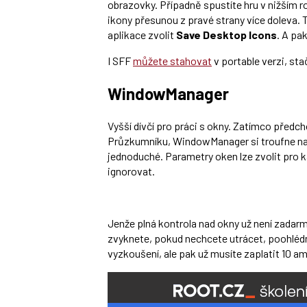
obrazovky. Případně spustíte hru v nižším ro
ikony přesunou z pravé strany více doleva. 
aplikace zvolit
Save Desktop Icons
. A pa
I SFF
můžete stahovat
v portable verzi, stač
WindowManager
Vyšší dívčí pro práci s okny. Zatímco předch
Průzkumníku, WindowManager si troufne na 
jednoduché. Parametry oken lze zvolit pro k
ignorovat.
Jenže plná kontrola nad okny už není zadar
zvyknete, pokud nechcete utrácet, poohlédně
vyzkoušení, ale pak už musíte zaplatit 10 a