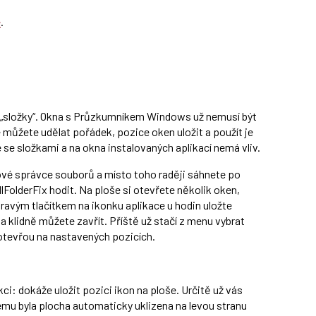
e
.
ké „složky“. Okna s Průzkumníkem Windows už nemusí být
 můžete udělat pořádek, pozice oken uložit a použít je
 se složkami a na okna instalovaných aplikací nemá vliv.
ové správce souborů a místo toho raději sáhnete po
FolderFix hodit. Na ploše si otevřete několik oken,
ravým tlačítkem na ikonku aplikace u hodin uložte
na klidně můžete zavřít. Příště už stačí z menu vybrat
tevřou na nastavených pozicích.
ci: dokáže uložit pozici ikon na ploše. Určitě už vás
ému byla plocha automaticky uklizena na levou stranu