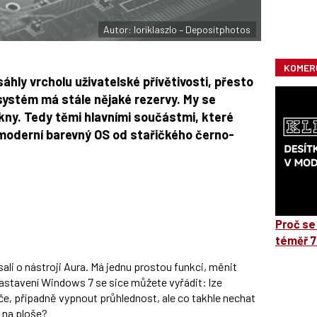
Autor: loriklaszlo – Depositphotos
KOMER
hly vrcholu uživatelské přívětivosti, přesto
systém má stále nějaké rezervy. My se
okny. Tedy těmi hlavními součástmi, které
 moderní barevný OS od stařičkého černo-
Proč se
téměř 7
ali o nástroji Aura. Má jednu prostou funkci, měnit
astavení Windows 7 se sice můžete vyřádit: lze
e, případně vypnout průhlednost, ale co takhle nechat
 na ploše?