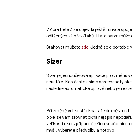
V Aura Beta 3 se objevila ještě funkce spoje
odlišených záložek/tabů. I tato barva může 
Stahovat můžete
zde
. Jedná se o portable v
Sizer
Sizer je jednoúčelová aplikace pro změnu vel
neustále. Kdo často snímá screenshoty oken, 
následné automatické úpravě nebo jen estet
Při změně velikosti okna tažením některého z
pixel se vám srovnat okna nejspíš nepodaří.
velikostí oken, případně jejich souřadnic, 
myši. Vyberete předvolbu a hotovo.