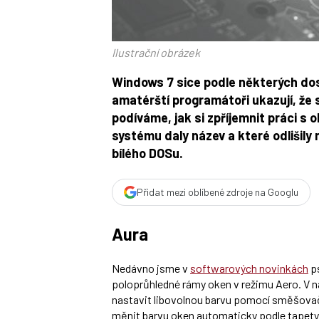
Ilustrační obrázek
Windows 7 sice podle některých dosá
amatérští programátoři ukazují, že 
podíváme, jak si zpříjemnit práci s 
systému daly název a které odlišily
bílého DOSu.
Přidat mezi oblíbené zdroje na Googlu
Aura
Nedávno jsme v
softwarových novinkách
ps
poloprůhledné rámy oken v režimu Aero. V n
nastavit libovolnou barvu pomocí směšovač
měnit barvu oken automaticky podle tapety