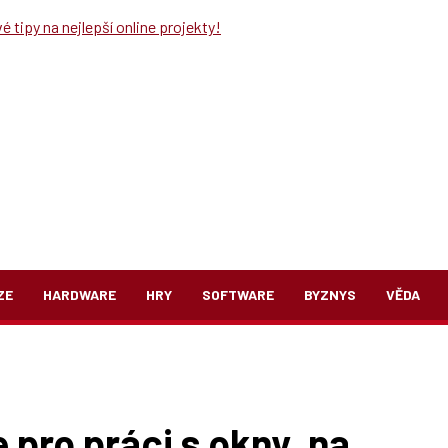
 tipy na nejlepší online projekty!
ZE
HARDWARE
HRY
SOFTWARE
BYZNYS
VĚDA
 pro práci s okny, na