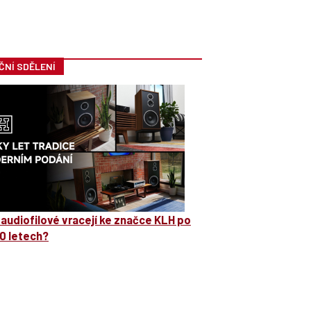
ČNÍ SDĚLENÍ
 audiofilové vracejí ke značce KLH po
0 letech?