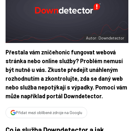
t
n
n
a
a
F
s
a
í
c
t
e
i
b
X
o
o
Autor: Downdetector
k
u
Přestala vám zničehonic fungovat webová
stránka nebo online služby? Problém nemusí
být nutně u vás. Zkuste předejít unáhleným
rozhodnutím a zkontrolujte, zda se daný web
nebo služba nepotýkají s výpadky. Pomoci vám
může například portál Downdetector.
Přidat mezi oblíbené zdroje na Googlu
Co je služba Downdetector a jak