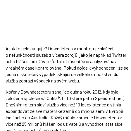
A jak to celé funguje? Downdetector monitoruje hlášení
o nefunkčnosti služeb z vícera zdrojů, jako je například Twitter
nebo hlášení od uživatelů. Tato hlášení jsou analyzována a
v reálném čase kontrolována. Pokud dojde k vyhodnocení, že se
jedná o skutečný výpadek týkající se velkého množství lidí,
služba zobrazí výpadek na svém webu.
Kořeny Downdetectoru sahají do dubna roku 2012, kdy byla
založena společnost Ookla®, LLC (které patří i Speedtest.net).
Dnešním rokem slaví služba více než 10 let existence a stihla
expandovat ze své mateřské země do mnoha zemí v Evropě,
Indii nebo do Austrálie. Každý měsíc zpracuje Downdetector
více než 25 milionů hlášení od uživatelů a vyhodnotí statisíce
analýz o pádech různých služeb.