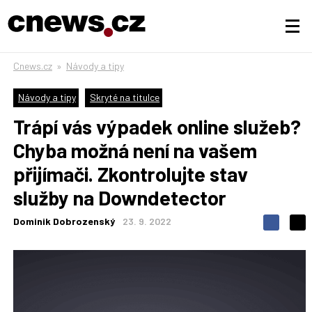
Cnews.cz
»
Návody a tipy
Návody a tipy
Skryté na titulce
Trápí vás výpadek online služeb?
Chyba možná není na vašem
přijímači. Zkontrolujte stav
služby na Downdetector
Dominik Dobrozenský
23. 9. 2022
S
S
S
d
d
d
í
í
í
l
l
e
e
l
j
j
t
e
t
e
e