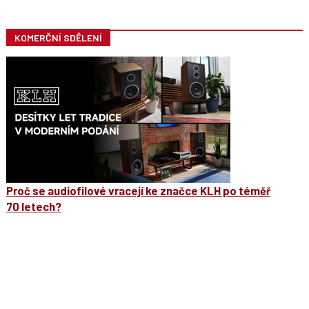
KOMERČNÍ SDĚLENÍ
Proč se audiofilové vracejí ke značce KLH po téměř
70 letech?