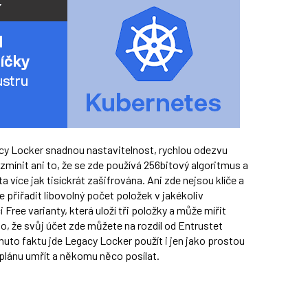
acy Locker snadnou nastavitelnost, rychlou odezvu
mínit ani to, že se zde používá 256bitový algoritmus a
a více jak tisíckrát zašifrována. Ani zde nejsou klíče a
e přiřadit libovolný počet položek v jakékoliv
ree varianty, která uloží tři položky a může mířit
 to, že svůj účet zde můžete na rozdíl od Entrustet
muto faktu jde Legacy Locker použít i jen jako prostou
 plánu umřít a někomu něco posílat.