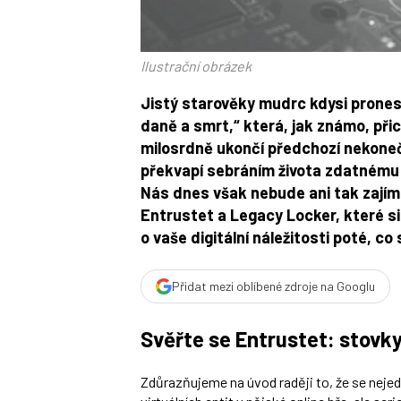
Ilustrační obrázek
Jistý starověky mudrc kdysi pronesl
daně a smrt,“ která, jak známo, př
milosrdně ukončí předchozí nekone
překvapí sebráním života zdatnému 
Nás dnes však nebude ani tak zajímat
Entrustet a Legacy Locker, které si
o vaše digitální náležitosti poté, c
Přidat mezi oblíbené zdroje na Googlu
Svěřte se Entrustet: stovk
Zdůrazňujeme na úvod raději to, že se nejed