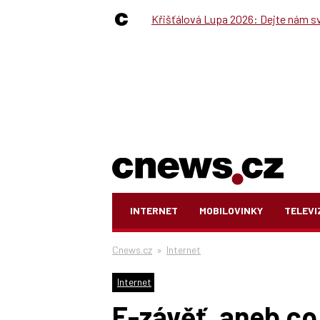
Křišťálová Lupa 2026: Dejte nám své
INTERNET
MOBILOVINKY
TELEVI
Cnews.cz
»
Internet
Internet
E-závěť, aneb co