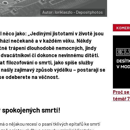
Autor: loriklaszlo – Depositphotos
KOMER
 něco jako: „Jedinými jistotami v životě jsou
ichází nečekaně a v každém věku. Někdy
čné trápení dlouhodobě nemocných, jindy
dvacátníkovi či dokonce nevinnému dítěti.
 filozofování o smrti, jako spíše služby
 našly zajímavý způsob výdělku – postarají se
o se odeberete na věčnost.
Proč se
téměř 7
y spokojených smrtí!
ná o nějakou recesi o psaní tklivých epitafů ke smrti