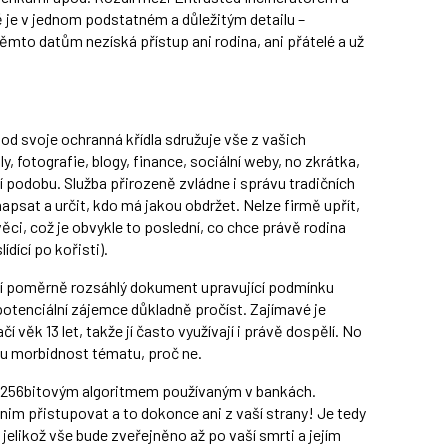
 je v jednom podstatném a důležitým detailu –
těmto datům nezíská přístup ani rodina, ani přátelé a už
od svoje ochranná křídla sdružuje vše z vašich
y, fotografie, blogy, finance, sociální weby, no zkrátka,
í podobu. Služba přirozeně zvládne i správu tradičních
apsat a určit, kdo má jakou obdržet. Nelze firmě upřít,
ěci, což je obvykle to poslední, co chce právě rodina
dící po kořisti).
ení poměrně rozsáhlý dokument upravující podmínku
 potenciální zájemce důkladně pročíst. Zajímavé je
 věk 13 let, takže jí často využívají i právě dospělí. No
ou morbidnost tématu, proč ne.
je 256bitovým algoritmem používaným v bankách.
 nim přistupovat a to dokonce ani z vaší strany! Je tedy
elikož vše bude zveřejněno až po vaší smrti a jejím