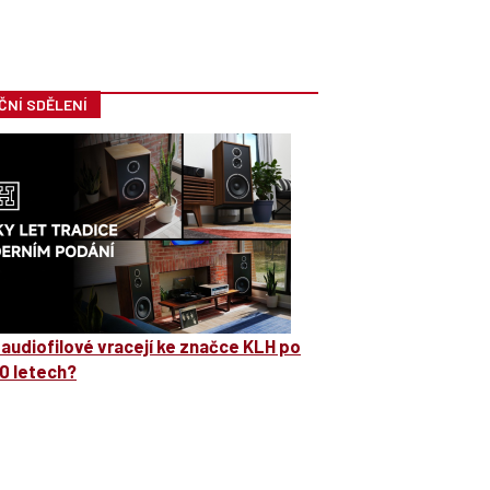
ČNÍ SDĚLENÍ
 audiofilové vracejí ke značce KLH po
0 letech?