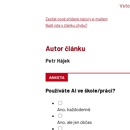
Vsto
Zasílat nově přidané názory e-mailem
Našli jste v článku chybu?
Autor článku
Petr Hájek
ANKETA
Používáte AI ve škole/práci?
Ano, každodenně
Ano, ale jen občas