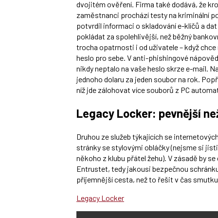
dvojitém ověření. Firma také dodává, že kr
zaměstnanci prochází testy na kriminální p
potvrdil informaci o skladování e-klíčů a da
pokládat za spolehlivější, než běžný bankov
trocha opatrnosti i od uživatele – když ch
heslo pro sebe. V anti-phishingové nápověd
nikdy neptalo na vaše heslo skrze e-mail. N
jednoho dolaru za jeden soubor na rok. Popří
níž jde zálohovat více souborů z PC automa
Legacy Locker: pevnější ne
Druhou ze služeb týkajících se internetovýc
stránky se stylovými obláčky (nejsme si jis
někoho z klubu přátel žehu). V zásadě by se
Entrustet, tedy jakousi bezpečnou schránku
příjemnější cesta, než to řešit v čas smutk
Legacy Locker