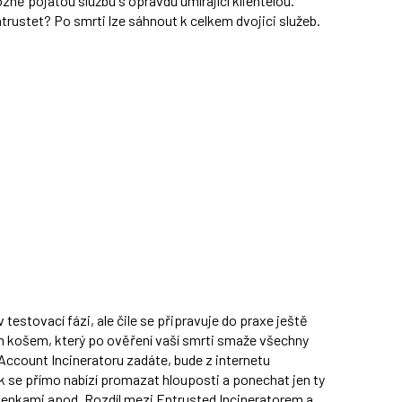
iozně pojatou službu s opravdu umírající klientelou.
ntrustet? Po smrti lze sáhnout k celkem dvojici služeb.
 testovací fázi, ale čile se připravuje do praxe ještě
 košem, který po ověření vaší smrti smaže všechny
o Account Incineratoru zadáte, bude z internetu
 se přímo nabízí promazat hlouposti a ponechat jen ty
yšlenkami apod. Rozdíl mezi Entrusted Incineratorem a