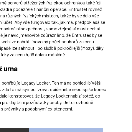
omě serverů střežených fyzickou ochrankou také její
ozadí a podezřelé finanční operace. Entrustet rovněž
t na různých fyzických místech, takže by se dalo vše
ní účet. Aby vše fungovalo tak, jak má, předpokládá se
ce maximální bezpečnost, samozřejmě si musí nechat
ě je navíc jmenovitě zdůrazněno, že Entrusted by se
a web lze nahrát libovolný počet souborů za cenu
padě lze sáhnout i po službě pokročilejší (Mozy), díky
ticky za cenu 4,99 dolaru měsíčně.
ž urna
h pohřbů je Legacy Locker. Ten má na pohled líbivější
ti, zda to má symbolizovat spíše nebe nebo spíše konec
 dalo konstatovat, že Legacy Locker nabízí totéž, co
 pro digitální pozůstatky osoby. Je to rozhodně
u s právníky a podobnými existencemi.