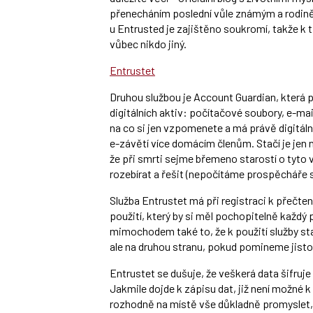
přenecháním poslední vůle známým a rodině
u Entrusted je zajištěno soukromí, takže k 
vůbec nikdo jiný.
Entrustet
Druhou službou je Account Guardian, která p
digitálních aktiv: počítačové soubory, e-mail
na co si jen vzpomenete a má právě digitáln
e-závětí více domácím členům. Stačí je jen n
že při smrti sejme břemeno starostí o tyto v
rozebírat a řešit (nepočítáme prospěcháře slí
Služba Entrustet má při registraci k přečt
použití, který by si měl pochopitelně každý
mimochodem také to, že k použití služby stačí
ale na druhou stranu, pokud pomineme jist
Entrustet se dušuje, že veškerá data šifru
Jakmile dojde k zápisu dat, již není možné k
rozhodně na místě vše důkladně promyslet, j