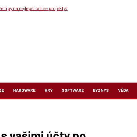
 tipy na nejlepší online projekty!
ZE
HARDWARE
HRY
SOFTWARE
BYZNYS
VĚDA
 s vašimi účty po