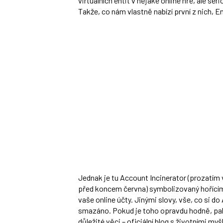
virtuálních entit v nějaké online hře, ale ser
Takže, co nám vlastně nabízí první z nich, E
Jednak je tu Account Incinerator (prozatím v
před koncem června) symbolizovaný hořícím
vaše online účty. Jinými slovy, vše, co si d
smazáno. Pokud je toho opravdu hodně, pak
důležité věci – oficiální blog s životními m