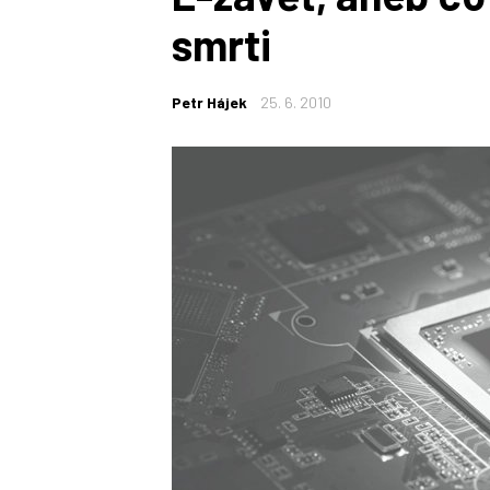
smrti
Petr Hájek
25. 6. 2010