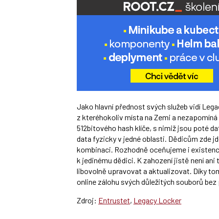
Jako hlavní přednost svých služeb vidí Leg
z kteréhokoliv místa na Zemi a nezapomíná z
512bitového hash klíče, s nimiž jsou poté dat
data fyzicky v jedné oblasti. Dědicům zde jd
kombinaci. Rozhodně oceňujeme i existenci F
k jedinému dědici. K zahození jistě není ani
libovolně upravovat a aktualizovat. Díky to
online zálohu svých důležitých souborů bez
Zdroj:
Entrustet
,
Legacy Locker