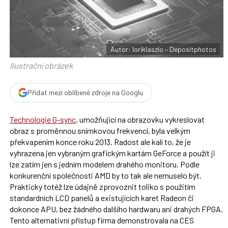
F
s
a
í
c
t
e
i
b
X
o
o
Autor: loriklaszlo – Depositphotos
k
u
Ilustrační obrázek
Přidat mezi oblíbené zdroje na Googlu
Technologie G-sync
, umožňující na obrazovku vykreslovat
obraz s proměnnou snímkovou frekvencí, byla velkým
překvapením konce roku 2013. Radost ale kalí to, že je
vyhrazena jen vybraným grafickým kartám GeForce a použít ji
lze zatím jen s jedním modelem drahého monitoru. Podle
konkurenční společnosti AMD by to tak ale nemuselo být.
Prakticky totéž lze údajně zprovoznit toliko s použitím
standardních LCD panelů a existujících karet Radeon či
dokonce APU, bez žádného dalšího hardwaru ani drahých FPGA.
Tento alternativní přístup firma demonstrovala na CES