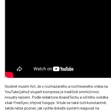
Osobně musím říct, že z rozmazaného a roztřeseného videa na
YouTube (jehož stupeň komprese je tradičně smrtící) moc
moudrý nejsem. Podle redaktora AnandTechu a očitého svědka
však FreeSync zřejmě funguje. Vrtule se také točí konstantně,
takže nelze poznat, jak rychle dokáže systém reagovat na