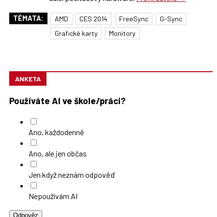
TÉMATA:
AMD
CES 2014
FreeSync
G-Sync
Grafické karty
Monitory
ANKETA
Používáte AI ve škole/práci?
Ano, každodenně
Ano, ale jen občas
Jen když neznám odpověď
Nepoužívám AI
Odpověz