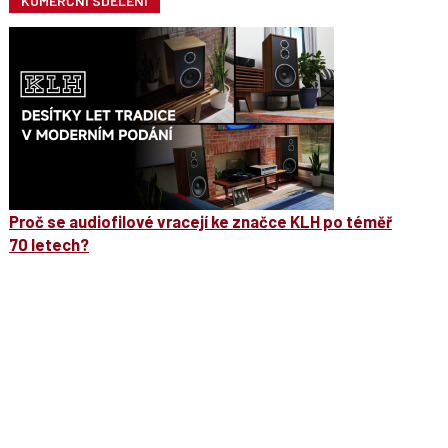
KOMERČNÍ SDĚLENÍ
Proč se audiofilové vracejí ke značce KLH po téměř
70 letech?