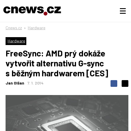
Cnews.cz
»
Hardware
Hardware
FreeSync: AMD prý dokáže
vytvořit alternativu G-sync
s běžným hardwarem [CES]
Jan Olšan
7. 1. 2014
S
S
S
d
d
d
í
í
í
l
l
e
e
l
j
j
t
e
t
e
e
t
n
n
a
a