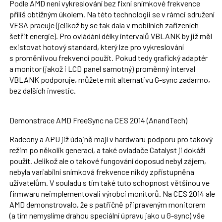
Podle AMD není vykreslování bez fixní snímkové frekvence
příliš obtížným úkolem. Na této technologii se v rámci sdružení
VESA pracuje (jelikož by se tak dala v mobilních zařízeních
šetřit energie). Pro ovládání délky intervalů VBLANK by již měl
existovat hotový standard, který lze pro vykreslování
s proměnlivou frekvencí použít. Pokud tedy grafický adaptér
a monitor (jakož i LCD panel samotný) proměnný interval
VBLANK podporuje, můžete mít alternativu G-sync zadarmo,
bez dalších investic.
Demonstrace AMD FreeSync na CES 2014 (AnandTech)
Radeony a APU již údajně mají v hardwaru podporu pro takový
režim po několik generací, a také ovladače Catalyst ji dokáží
použít. Jelikož ale o takové fungování doposud nebyl zájem,
nebyla variabilní snímková frekvence nikdy zpřístupněna
uživatelům. V souladu s tím také tuto schopnost většinou ve
firmwaru neimplementovali výrobci monitorů. Na CES 2014 ale
AMD demonstrovalo, že s patřičně připraveným monitorem
(a tím nemyslíme drahou speciální úpravu jako u G-sync) vše