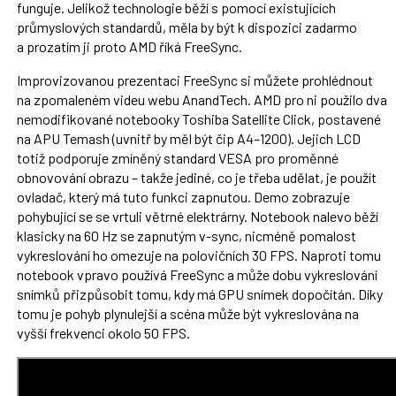
funguje. Jelikož technologie běží s pomocí existujících
průmyslových standardů, měla by být k dispozici zadarmo
a prozatím ji proto AMD říká FreeSync.
Improvizovanou prezentaci FreeSync si můžete prohlédnout
na zpomaleném videu webu AnandTech. AMD pro ni použilo dva
nemodifikované notebooky Toshiba Satellite Click, postavené
na APU Temash (uvnitř by měl být čip A4–1200). Jejich LCD
totiž podporuje zmíněný standard VESA pro proměnné
obnovování obrazu – takže jediné, co je třeba udělat, je použít
ovladač, který má tuto funkci zapnutou. Demo zobrazuje
pohybující se se vrtuli větrné elektrárny. Notebook nalevo běží
klasicky na 60 Hz se zapnutým v-sync, nicméně pomalost
vykreslování ho omezuje na polovičních 30 FPS. Naproti tomu
notebook vpravo používá FreeSync a může dobu vykreslování
snímků přizpůsobit tomu, kdy má GPU snímek dopočítán. Díky
tomu je pohyb plynulejší a scéna může být vykreslována na
vyšší frekvenci okolo 50 FPS.