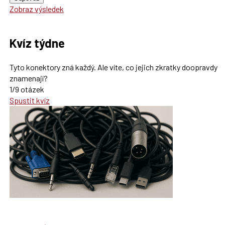
Zobraz výsledek
Kvíz týdne
Tyto konektory zná každý. Ale víte, co jejich zkratky doopravdy
znamenají?
1/9 otázek
Spustit kvíz