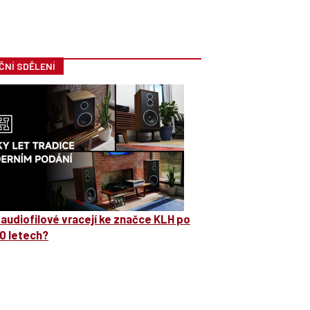
ČNÍ SDĚLENÍ
 audiofilové vracejí ke značce KLH po
0 letech?