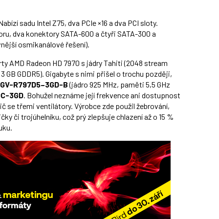
 Nabízí sadu Intel Z75, dva PCIe ×16 a dva PCI sloty.
oru, dva konektory SATA-600 a čtyři SATA-300 a
vnější osmikanálové řešení).
rty AMD Radeon HD 7970 s jádry Tahiti (2048 stream
 GB GDDR5). Gigabyte s nimi přišel o trochu později,
GV-R797D5–3GD-B
(jádro 925 MHz, paměti 5,5 GHz
OC-3GD
. Bohužel neznáme její frekvence ani dostupnost
dič se třemi ventilátory. Výrobce zde použil žebrování,
ky či trojúhelníku, což prý zlepšuje chlazení až o 15 %
uku.