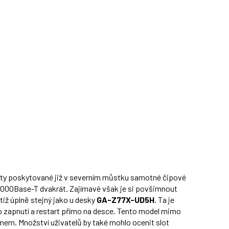
ivity poskytované již v severním můstku samotné čipové
 1000Base-T dvakrát. Zajímavé však je si povšimnout
otiž úplně stejný jako u desky
GA-Z77X-UD5H
. Ta je
 pro zapnutí a restart přímo na desce. Tento model mimo
žimem. Množství uživatelů by také mohlo ocenit slot