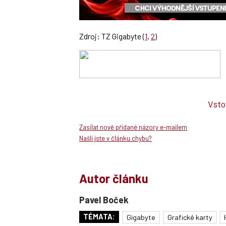
Zdroj: TZ Gigabyte (
1
,
2
)
Vsto
Zasílat nově přidané názory e-mailem
Našli jste v článku chybu?
Autor článku
Pavel Boček
TÉMATA:
Gigabyte
Grafické karty