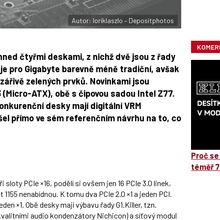
Autor: loriklaszlo – Depositphotos
KOMER
hned čtyřmi deskami, z nichž dvě jsou z řady
 je pro Gigabyte barevně méně tradiční, avšak
zářivě zelených prvků. Novinkami jsou
3
(Micro-ATX), obě s čipovou sadou Intel Z77.
konkurenční desky mají digitální VRM
šel přímo ve sém referenčním návrhu na to, co
Proč se
téměř 7
sloty PCIe ×16, podělí si ovšem jen 16 PCIe 3.0 linek,
t 1155 nenabídnou. K tomu dva PCIe 2.0 ×1 a jeden PCI.
eden ×1. Obě desky mají výbavu řady G1.Killer, tzn.
kvalitními audio kondenzátory Nichicon) a síťový modul