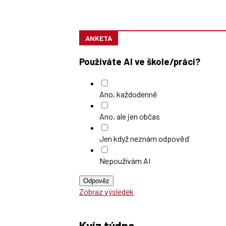
ANKETA
Používáte AI ve škole/práci?
Ano, každodenně
Ano, ale jen občas
Jen když neznám odpověď
Nepoužívám AI
Odpověz
Zobraz výsledek
Kvíz týdne