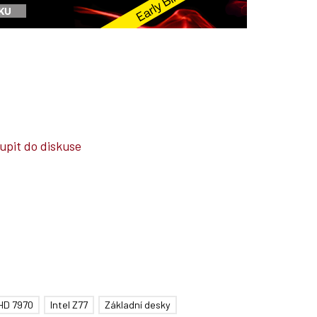
upit do diskuse
HD 7970
Intel Z77
Základní desky