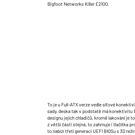
Bigfoot Networks Killer E2100.
To je u Full-ATX verze vedle síťové konekt
sady, deska tak v podstatě má konektivitu
designu jejích chladičů, kromě lakování je t
z větší části stejná, to zahrnuje i tlačítka
to nabízí třetí generaci UEFI BIOSu s 3D re