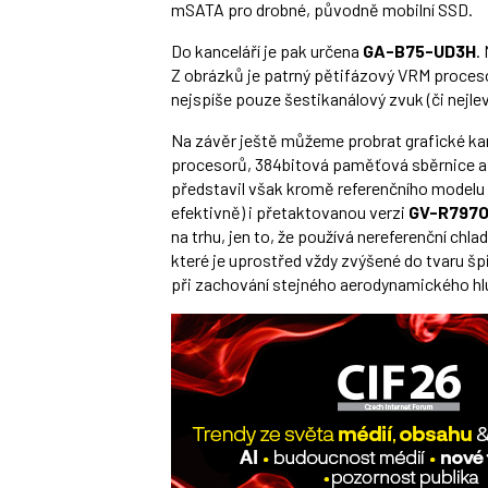
mSATA pro drobné, původně mobilní SSD.
Do kanceláří je pak určena
GA-B75-UD3H
.
Z obrázků je patrný pětifázový VRM proces
nejspíše pouze šestikanálový zvuk (či nejle
Na závěr ještě můžeme probrat grafické ka
procesorů, 384bitová paměťová sběrnice a 3
představil však kromě referenčního modelu
efektivně) i přetaktovanou verzi
GV-R797
na trhu, jen to, že používá nereferenční chla
které je uprostřed vždy zvýšené do tvaru špič
při zachování stejného aerodynamického hl