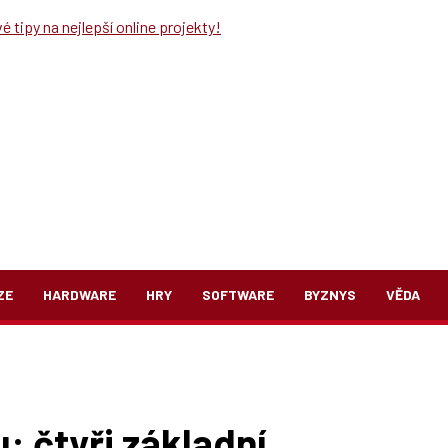
 tipy na nejlepší online projekty!
ZE
HARDWARE
HRY
SOFTWARE
BYZNYS
VĚDA
: čtyři základní