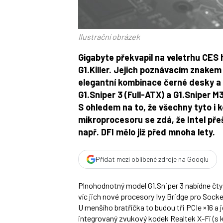
Ilustrační obrázek
Gigabyte překvapil na veletrhu CES 
G1.Killer. Jejich poznávacím znakem
elegantní kombinace černé desky a 
G1.Sniper 3
(Full-ATX) a
G1.Sniper M
S ohledem na to, že všechny tyto i 
mikroprocesoru se zdá, že Intel pře
např. DFI mělo již před mnoha lety.
Přidat mezi oblíbené zdroje na Googlu
Plnohodnotný model G1.Sniper 3 nabídne čtyři 
víc jich nové procesory Ivy Bridge pro Socke
U menšího bratříčka to budou tři PCIe ×16 a j
integrovaný zvukový kodek Realtek X-Fi (s 