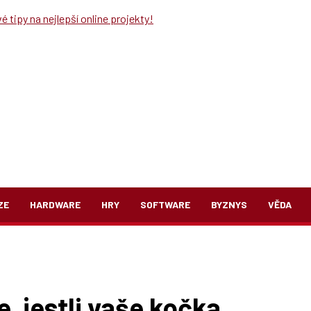
 tipy na nejlepší online projekty!
ZE
HARDWARE
HRY
SOFTWARE
BYZNYS
VĚDA
, jestli vaše kočka