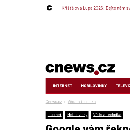
Křišťálová Lupa 2026: Dejte nám své
INTERNET
MOBILOVINKY
TELEVI
Cnews.cz
»
Věda a technika
Internet
Mobilovinky
Věda a technika
Google vám řekne