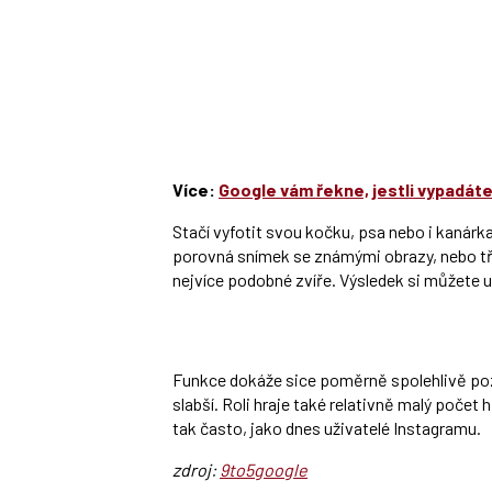
Více:
Google vám řekne, jestli vypadát
Stačí vyfotit svou kočku, psa nebo i kanárk
porovná snímek se známými obrazy, nebo tř
nejvíce podobné zvíře. Výsledek si můžete ul
Funkce dokáže sice poměrně spolehlivě pozn
slabší. Roli hraje také relativně malý počet
tak často, jako dnes uživatelé Instagramu.
zdroj:
9to5google