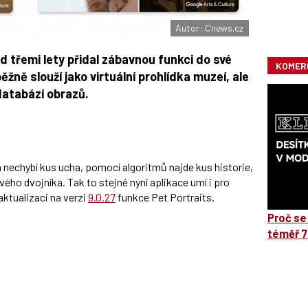
Autor: Cnews.cz
d třemi lety přidal zábavnou funkci do své
KOMER
ěžně slouží jako virtuální prohlídka muzeí, ale
databází obrazů.
nechybí kus ucha, pomocí algoritmů najde kus historie,
vého dvojníka. Tak to stejné nyní aplikace umí i pro
aktualizaci na verzi
9.0.27
funkce Pet Portraits.
Proč se
téměř 7