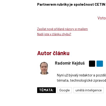
Partnerem rubriky je společnost CETIN
Vsto
Zasílat nově přidané názory e-mailem
Našli jste v článku chybu?
Autor článku
Radomír Kejduš
Sdílejte
na
Nyní už bývalý redaktor a pozd
síti
témata, technologické zpravoda
X
TÉMATA:
Google
umělá inteligence