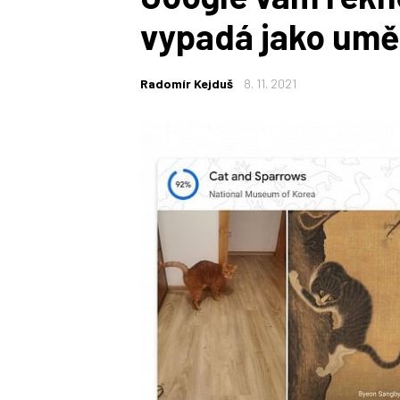
vypadá jako umě
Radomír Kejduš
8. 11. 2021