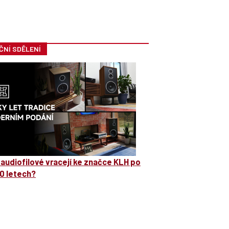
ČNÍ SDĚLENÍ
 audiofilové vracejí ke značce KLH po
0 letech?