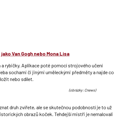
e jako Van Gogh nebo Mona Lisa
a a rybičky. Aplikace poté pomocí strojového učení
eba sochami či jinými uměleckými předměty a najde co
ožit nebo sdílet.
(obrázky: Cnews)
at druh zvířete, ale se skutečnou podobností je to už
 historických obrazů koček. Tehdejší mistři je nemalovali