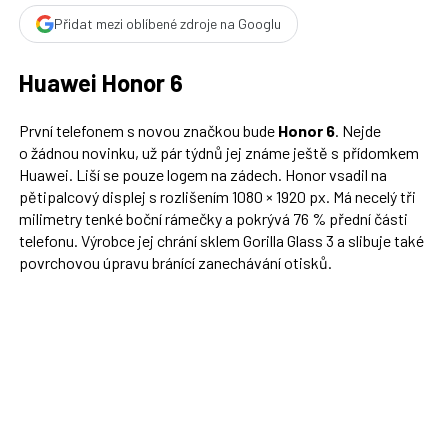
Přidat mezi oblíbené zdroje na Googlu
Huawei
Honor 6
První telefonem s novou značkou bude
Honor 6
. Nejde
o žádnou novinku, už pár týdnů jej známe ještě s přídomkem
Huawei. Liší se pouze logem na zádech. Honor vsadil na
pětipalcový displej s rozlišením 1080 × 1920 px. Má necelý tři
milimetry tenké boční rámečky a pokrývá 76 % přední části
telefonu. Výrobce jej chrání sklem Gorilla Glass 3 a slibuje také
povrchovou úpravu bránící zanechávání otisků.