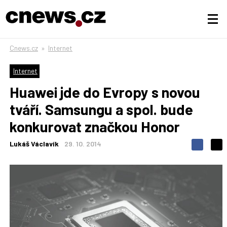
Cnews.cz
»
Internet
Internet
Huawei jde do Evropy s novou
tváří. Samsungu a spol. bude
konkurovat značkou Honor
Lukáš Václavík
29. 10. 2014
S
S
S
d
d
d
í
í
í
l
l
e
e
l
j
j
t
e
t
e
e
t
n
n
a
a