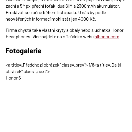
zadní a 5Mpx přední foťák, dualSIM a 2300mAh akumulátor.
Prodávat se začne během listopadu. U nás by podle
neověřených informací mohl stát jen 4000 Kč.
Firma chystá také vlastní kryty a obaly nebo sluchátka Honor
Headphones. Více najdete na oficiálním webu
hihonor.com
.
Fotogalerie
<a title=„Předchozí obrázek“ class=„prev“>
1
/
8
<a title=„Další
obrázek“ class=„next“>
Honor 6