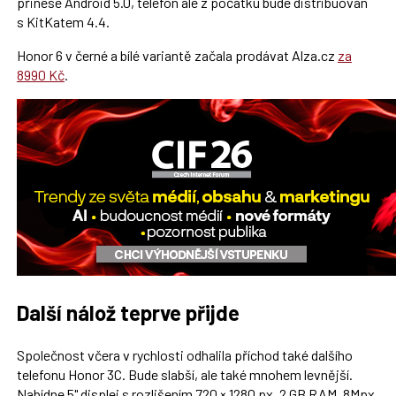
přinese Android 5.0, telefon ale z počátku bude distribuován
s KitKatem 4.4.
Honor 6 v černé a bílé variantě začala prodávat Alza.cz
za
8990 Kč
.
Další nálož teprve přijde
Společnost včera v rychlosti odhalila příchod také dalšího
telefonu Honor 3C. Bude slabší, ale také mnohem levnější.
Nabídne 5" displej s rozlišením 720 × 1280 px, 2 GB RAM, 8Mpx