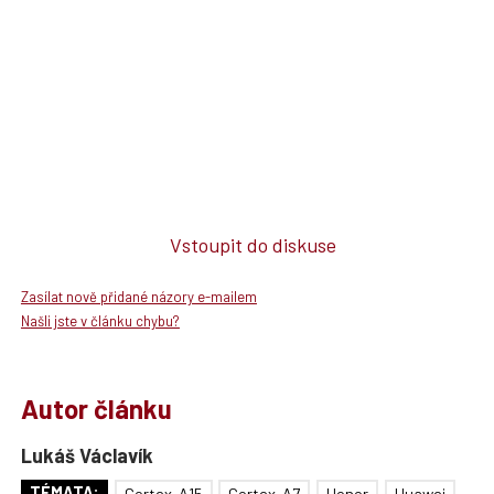
Vstoupit do diskuse
Zasílat nově přidané názory e-mailem
Našli jste v článku chybu?
Autor článku
Lukáš Václavík
TÉMATA:
Cortex-A15
Cortex-A7
Honor
Huawei