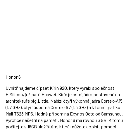
Honor 6
Uvnitř najdeme čipset Kirin 920, který vyrábí společnost
HiSilicon, jež patří Huawei. Kirin je osmijádro postavené na
architektuře big.Little. Nabízí čtyři výkonná jádra Cortex-A15
(1,7 GHz), čtyři úsporná Cortex-A7 (1,3 GHz) a k tomu grafiku
Mali T628 MP6. Hodně připomíná Exynos Octa od Samsungu.
Výrobce nešetřil na paměti, Honor 6 má rovnou 3 GB. K tomu
počítejte s 16GB úložištěm, které můžete doplnit pomocí