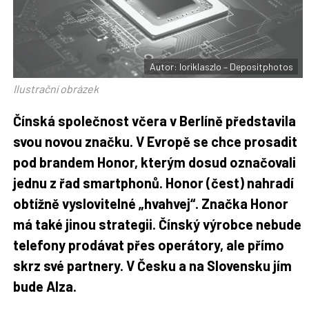
F
s
a
í
c
t
e
i
b
X
o
o
Autor: loriklaszlo – Depositphotos
k
u
Ilustrační obrázek
Čínská společnost včera v Berlíně představila
svou novou značku. V Evropě se chce prosadit
pod brandem Honor, kterým dosud označovali
jednu z řad smartphonů. Honor (čest) nahradí
obtížně vyslovitelné „hvahvej“. Značka Honor
má také jinou strategii. Čínský výrobce nebude
telefony prodávat přes operátory, ale přímo
skrz své partnery. V Česku a na Slovensku jím
bude Alza.