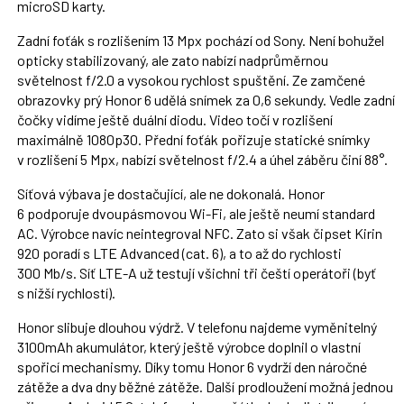
microSD karty.
Zadní foťák s rozlišením 13 Mpx pochází od Sony. Není bohužel
opticky stabilizovaný, ale zato nabízí nadprůměrnou
světelnost f/2.0 a vysokou rychlost spuštění. Ze zamčené
obrazovky prý Honor 6 udělá snímek za 0,6 sekundy. Vedle zadní
čočky vidíme ještě duální diodu. Video točí v rozlišení
maximálně 1080p30. Přední foťák pořizuje statické snímky
v rozlišení 5 Mpx, nabízí světelnost f/2.4 a úhel záběru činí 88°.
Síťová výbava je dostačující, ale ne dokonalá. Honor
6 podporuje dvoupásmovou Wi-Fi, ale ještě neumí standard
AC. Výrobce navíc neintegroval NFC. Zato si však čipset Kirin
920 poradí s LTE Advanced (cat. 6), a to až do rychlosti
300 Mb/s. Síť LTE-A už testují všichni tři čeští operátoři (byť
s nižší rychlostí).
Honor slibuje dlouhou výdrž. V telefonu najdeme vyměnitelný
3100mAh akumulátor, který ještě výrobce doplnil o vlastní
spořicí mechanismy. Díky tomu Honor 6 vydrží den náročné
zátěže a dva dny běžné zátěže. Další prodloužení možná jednou