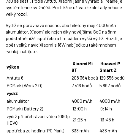
730 se šesti. Podle Antutu Xiaomi jasně vyhrálo a i reálně je
systém lehce svižnější. Pro běžné uživatele ale tady nebude
velký rozdíl.
Výdrž se porovnává snadno, oba telefony mají 4000mAh
akumulátor. Xiaomi ale nejen díky novějšímu SoC na 8nm
podstatně nižší spotřebu a tím pádem vyšší výdrž. Rozdíl je
opět velký, navíc Xiaomi s 18W nabíječkou také mnohem
rychleji nabijete.
Xiaomi Mi
Huawei P
výkon
9T
Smart Z
Antutu 6
208 364 bodů
129 356 bodů
PCMark (Work 2.0)
7 416 bodů
5 897 bodů
výdrž
akumulátor
4000 mAh
4000 mAh
PCMark (Battery 2)
12:00 h
9:14 h
výdrž při přehrávání videa 1080p
21:25 h
13:45 h
HEVC
spotřeba za hodinu (PC Mark)
333 mAh
433 mAh