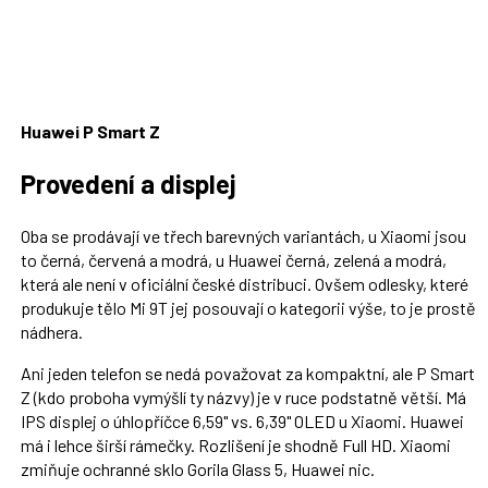
Huawei P Smart Z
Provedení a displej
Oba se prodávají ve třech barevných variantách, u Xiaomi jsou
to černá, červená a modrá, u Huawei černá, zelená a modrá,
která ale není v oficiální české distribuci. Ovšem odlesky, které
produkuje tělo Mi 9T jej posouvají o kategorii výše, to je prostě
nádhera.
Ani jeden telefon se nedá považovat za kompaktní, ale P Smart
Z (kdo proboha vymýšlí ty názvy) je v ruce podstatně větší. Má
IPS displej o úhlopříčce 6,59" vs. 6,39" OLED u Xiaomi. Huawei
má i lehce širší rámečky. Rozlišení je shodně Full HD. Xiaomi
zmiňuje ochranné sklo Gorila Glass 5, Huawei nic.