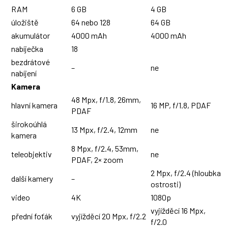
RAM
6 GB
4 GB
úložiště
64 nebo 128
64 GB
akumulátor
4000 mAh
4000 mAh
nabíječka
18
bezdrátové
–
ne
nabíjení
Kamera
48 Mpx, f/1.8, 26mm,
hlavní kamera
16 MP, f/1.8, PDAF
PDAF
širokoúhlá
13 Mpx, f/2.4, 12mm
ne
kamera
8 Mpx, f/2.4, 53mm,
teleobjektiv
ne
PDAF, 2× zoom
2 Mpx, f/2.4 (hloubka
další kamery
–
ostrosti)
video
4K
1080p
vyjížděcí 16 Mpx,
přední foťák
vyjížděcí 20 Mpx, f/2.2
f/2.0