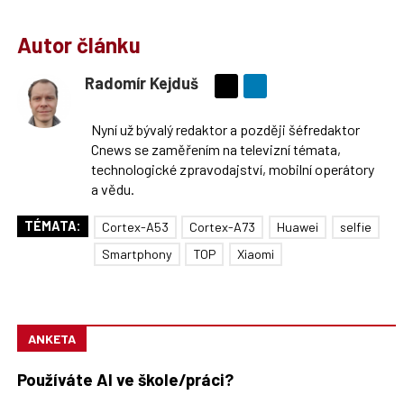
Autor článku
Radomír Kejduš
Sdílejte
na
Nyní už bývalý redaktor a později šéfredaktor
síti
Cnews se zaměřením na televizní témata,
X
technologické zpravodajství, mobilní operátory
a vědu.
TÉMATA:
Cortex-A53
Cortex-A73
Huawei
selfie
Smartphony
TOP
Xiaomi
ANKETA
Používáte AI ve škole/práci?