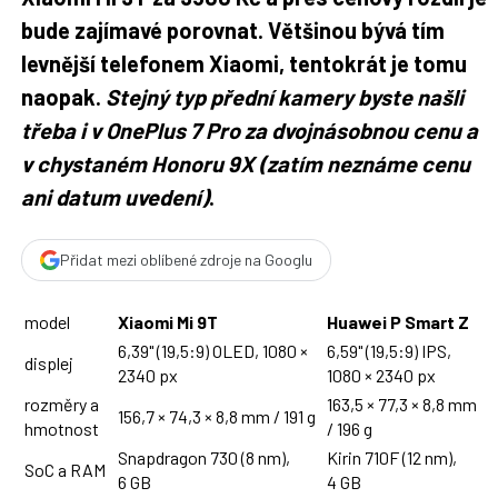
bude zajímavé porovnat. Většinou bývá tím
levnější telefonem Xiaomi, tentokrát je tomu
naopak.
Stejný typ přední kamery byste našli
třeba i v OnePlus 7 Pro za dvojnásobnou cenu a
v chystaném Honoru 9X (zatím neznáme cenu
ani datum uvedení)
.
Přidat mezi oblíbené zdroje na Googlu
model
Xiaomi Mi 9T
Huawei P Smart Z
6,39" (19,5:9) OLED, 1080 ×
6,59" (19,5:9) IPS,
displej
2340 px
1080 × 2340 px
rozměry a
163,5 × 77,3 × 8,8 mm
156,7 × 74,3 × 8,8 mm / 191 g
hmotnost
/ 196 g
Snapdragon 730 (8 nm),
Kirin 710F (12 nm),
SoC a RAM
6 GB
4 GB