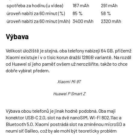
spotřeba za hodinu (u videa)
187 mAh
291 mAh
úroveň nabití za 60 minut (%)
85 %
58 %
úroveň nabití za 60 minut (mAh)
3400 mAh
2320 mAh
Výbava
Velikost úložiště je stejná, oba telefony nabízejí 64 GB, přičemž
Xiaomi existuje i v o tisíc korun dražší 128GB variantě. Na rozdíl
od Huawei si jeho paměť ovšem už nerozšíříte, takže to chce
dobře vybírat předem.
Xiaomi Mi 9T
Huawei P Smart Z
Výbava obou telefonů je jinak hodně podobná. Oba mají
konektor USB-C 2.0, slot na dvě nanoSIM, Wi-Fi 802.11ac a
Bluetooth 5.0. Xiaomi postrádá slot na zmíněnou microSD a
neumí síť Galileo, což by ale mohl být teoreticky problém