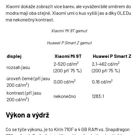
Xiaomi dokáže zobrazit více barev, ale vyvážení bílé směrem do
modra mají oba stejné. Xiaomi umí o kus vyšší jas a díky OLEDu
má nekonečný kontrast.
Xiaomi Mi 9T gamut
Huawei P Smart Z gamut
displej
Xiaomi Mi 9T
Huawei P Smart Z
2–520 cd/m²
2,1–462 cd/m²
rozsah jasu
(200 při 75 %)
(200 při 75 %)
úroveň černé (při jasu
0,00 cd/m²
0,16 cd/m²
200 cd/m²)
kontrast (při jasu
nekonečno
1283:1
200 cd/m²)
Výkon a výdrž
Co se týče výkonu, je to Kirin 710F a 4 GB RAM vs. Snapdragon