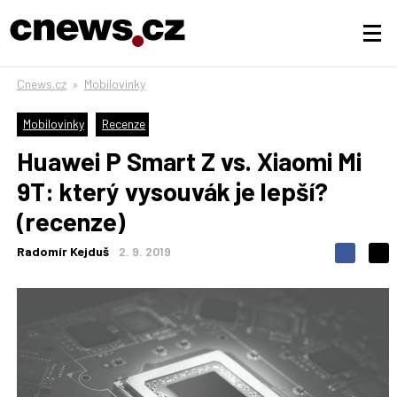
Cnews.cz
»
Mobilovinky
Mobilovinky
Recenze
Huawei P Smart Z vs. Xiaomi Mi
9T: který vysouvák je lepší?
(recenze)
Radomír Kejduš
2. 9. 2019
S
S
S
d
d
d
í
í
í
l
l
e
e
l
j
j
t
e
t
e
e
t
n
n
a
a