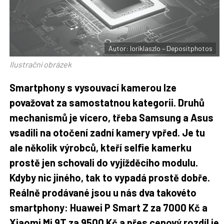
F
s
a
í
c
t
e
i
b
X
o
o
Autor: loriklaszlo – Depositphotos
k
u
Ilustrační obrázek
Smartphony s vysouvací kamerou lze
považovat za samostatnou kategorii. Druhů
mechanismů je vícero, třeba Samsung a Asus
vsadili na otočení zadní kamery vpřed. Je tu
ale několik výrobců, kteří selfie kamerku
prostě jen schovali do vyjížděcího modulu.
Kdyby nic jiného, tak to vypadá prostě dobře.
Reálně prodávané jsou u nás dva takovéto
smartphony: Huawei P Smart Z za 7000 Kč a
Xiaomi Mi 9T za 9500 Kč a přes cenový rozdíl je