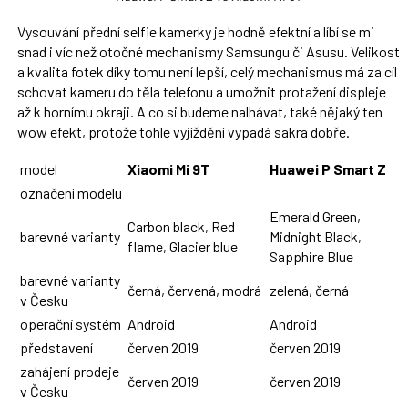
Vysouvání přední selfie kamerky je hodně efektní a líbí se mi
snad i víc než otočné mechanismy Samsungu či Asusu. Velikost
a kvalita fotek díky tomu není lepší, celý mechanismus má za cíl
schovat kameru do těla telefonu a umožnit protažení displeje
až k hornímu okraji. A co si budeme nalhávat, také nějaký ten
wow efekt, protože tohle vyjíždění vypadá sakra dobře.
model
Xiaomi Mi 9T
Huawei P Smart Z
označení modelu
Emerald Green,
Carbon black, Red
barevné varianty
Midnight Black,
flame, Glacier blue
Sapphire Blue
barevné varianty
černá, červená, modrá
zelená, černá
v Česku
operační systém
Android
Android
představení
červen 2019
červen 2019
zahájení prodeje
červen 2019
červen 2019
v Česku