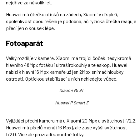
nejdříve za několik let.
Huawei má čtečku otisků na zádech, Xiaomi v displeji,
spolehlivost obou řešení je podobná, ač fyzická čtečka reaguje
přeci jen o kousek lépe.
Fotoaparát
Velký rozdíl je v kameře. Xiaomi má trojici čoček, tedy kromě
hlavního 48Mpx foťáku i ultraširokoúhlý a teleskop. Huawei
nabízí k hlavní 16 Mpx kameře už jen 2Mpx snímač hloubky
ostrosti. Optickou stabilizaci u nich nehledejte vůbec.
Xiaomi Mi 9T
Huawei P Smart Z
Vyjížděcí přední kamera má u Xiaomi 20 Mpx a světelnost f/2.2,
Huawei má pixelů méně (16 Mpx), ale zase vyšší světelnost
f/2.0. Více ale prozradí samotné fotky.