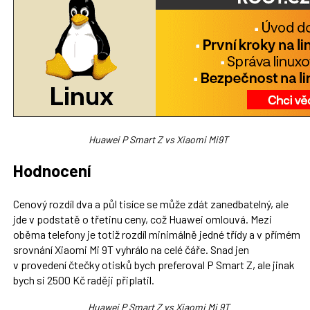
Huawei P Smart Z vs Xiaomi Mi9T
Hodnocení
Cenový rozdíl dva a půl tisíce se může zdát zanedbatelný, ale
jde v podstatě o třetinu ceny, což Huawei omlouvá. Mezi
oběma telefony je totiž rozdíl minimálně jedné třídy a v přímém
srovnání Xiaomi Mi 9T vyhrálo na celé čáře. Snad jen
v provedení čtečky otisků bych preferoval P Smart Z, ale jinak
bych si 2500 Kč raději připlatil.
Huawei P Smart Z vs Xiaomi Mi 9T