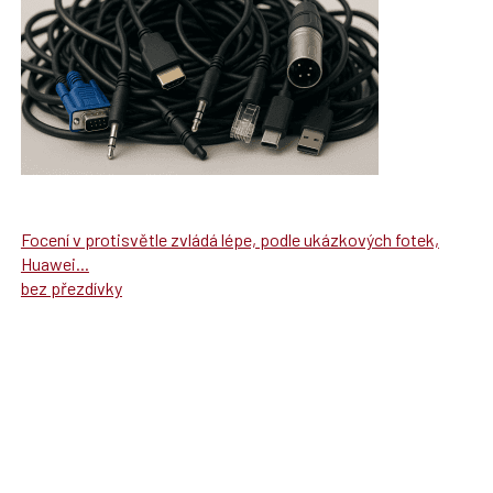
Focení v protisvětle zvládá lépe, podle ukázkových fotek,
Huawei...
bez přezdívky