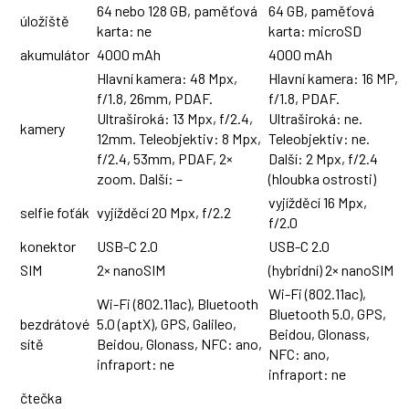
64 nebo 128 GB, paměťová
64 GB, paměťová
úložiště
karta: ne
karta: microSD
akumulátor
4000 mAh
4000 mAh
Hlavní kamera: 48 Mpx,
Hlavní kamera: 16 MP,
f/1.8, 26mm, PDAF.
f/1.8, PDAF.
Ultraširoká: 13 Mpx, f/2.4,
Ultraširoká: ne.
kamery
12mm. Teleobjektiv: 8 Mpx,
Teleobjektiv: ne.
f/2.4, 53mm, PDAF, 2×
Další: 2 Mpx, f/2.4
zoom. Další: –
(hloubka ostrosti)
vyjížděcí 16 Mpx,
selfie foťák
vyjížděcí 20 Mpx, f/2.2
f/2.0
konektor
USB-C 2.0
USB-C 2.0
SIM
2× nanoSIM
(hybridní) 2× nanoSIM
Wi-Fi (802.11ac),
Wi-Fi (802.11ac), Bluetooth
Bluetooth 5.0, GPS,
bezdrátové
5.0 (aptX), GPS, Galileo,
Beidou, Glonass,
sítě
Beidou, Glonass, NFC: ano,
NFC: ano,
infraport: ne
infraport: ne
čtečka