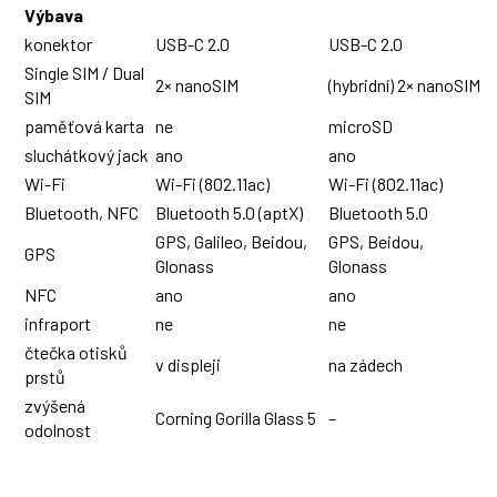
Výbava
konektor
USB-C 2.0
USB-C 2.0
Single SIM / Dual
2× nanoSIM
(hybridní) 2× nanoSIM
SIM
paměťová karta
ne
microSD
sluchátkový jack
ano
ano
Wi-Fi
Wi-Fi (802.11ac)
Wi-Fi (802.11ac)
Bluetooth, NFC
Bluetooth 5.0 (aptX)
Bluetooth 5.0
GPS, Galileo, Beidou,
GPS, Beidou,
GPS
Glonass
Glonass
NFC
ano
ano
infraport
ne
ne
čtečka otisků
v displeji
na zádech
prstů
zvýšená
Corning Gorilla Glass 5
–
odolnost