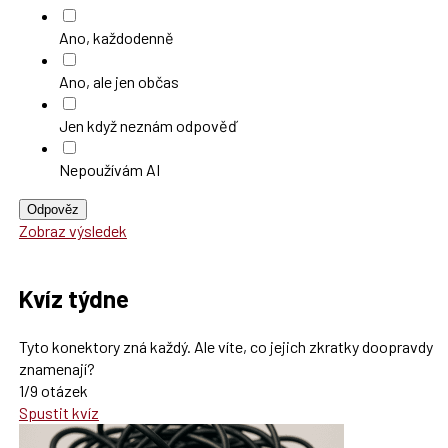
Ano, každodenně
Ano, ale jen občas
Jen když neznám odpověď
Nepoužívám AI
Odpověz
Zobraz výsledek
Kvíz týdne
Tyto konektory zná každý. Ale víte, co jejich zkratky doopravdy
znamenají?
1/9 otázek
Spustit kvíz