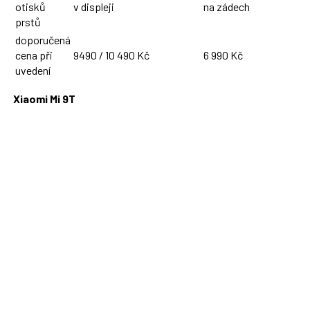
otisků
v displeji
na zádech
prstů
doporučená
cena při
9490 / 10 490 Kč
6 990 Kč
uvedení
Xiaomi Mi 9T