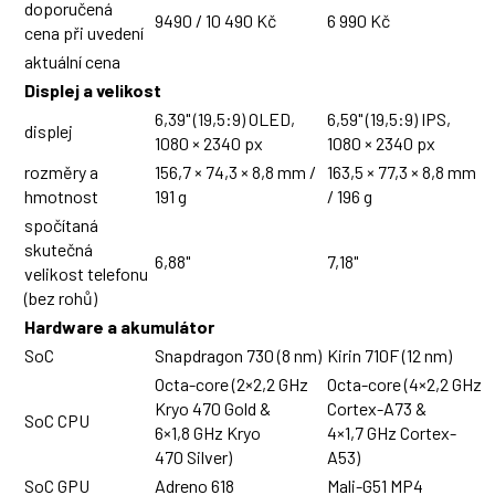
doporučená
9490 / 10 490 Kč
6 990 Kč
cena při uvedení
aktuální cena
Displej a velikost
6,39" (19,5:9) OLED,
6,59" (19,5:9) IPS,
displej
1080 × 2340 px
1080 × 2340 px
rozměry a
156,7 × 74,3 × 8,8 mm /
163,5 × 77,3 × 8,8 mm
hmotnost
191 g
/ 196 g
spočítaná
skutečná
6,88"
7,18"
velikost telefonu
(bez rohů)
Hardware a akumulátor
SoC
Snapdragon 730 (8 nm)
Kirin 710F (12 nm)
Octa-core (2×2,2 GHz
Octa-core (4×2,2 GHz
Kryo 470 Gold &
Cortex-A73 &
SoC CPU
6×1,8 GHz Kryo
4×1,7 GHz Cortex-
470 Silver)
A53)
SoC GPU
Adreno 618
Mali-G51 MP4