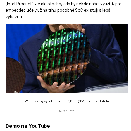
„Intel Product“. Je ale otázka, zda by někde našel využití, pro
embedded účely už na trhu podobné SoC existují s lepší
výbavou.
Wafer s čipy vyrobenými na 1,8nm (18A) procesu Intelu
Autor: Intel
Demo na YouTube