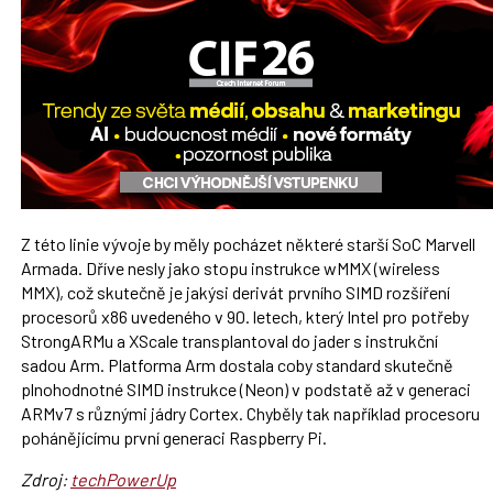
Z této linie vývoje by měly pocházet některé starší SoC Marvell
Armada. Dříve nesly jako stopu instrukce wMMX (wireless
MMX), což skutečně je jakýsi derivát prvního SIMD rozšíření
procesorů x86 uvedeného v 90. letech, který Intel pro potřeby
StrongARMu a XScale transplantoval do jader s instrukční
sadou Arm. Platforma Arm dostala coby standard skutečně
plnohodnotné SIMD instrukce (Neon) v podstatě až v generaci
ARMv7 s různými jádry Cortex. Chyběly tak například procesoru
pohánějícímu první generaci Raspberry Pi.
Zdroj:
techPowerUp