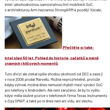
Intel i plnohodnotnou samostatnou linii mobilních SoC
s architekturou Arm nazvanou StrongARM a později Xscale.
Přečtěte si také:
Intel slaví 50 let. Pohled do historie, začátků a méně
známých i klíčových momentů
Tuto divizi ale získal spíše shodou okolností od DEC a zase ji
v roce 2006 prodal Marvellu. Možná neprozřetelně, protože
kdyby vytrval, možná dnes nemusel chybět mezi výrobci SoC
pro telefony s Androidem. Ale není zaručeno, že by to vyšlo,
kdysi měla slušné pozice v telefonech firma Texas Instruments
s čipy OMAP, a také po ní dnes není ani vidu, ani slechu.