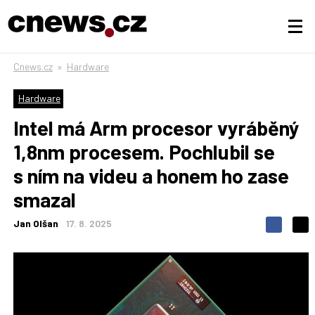
Cnews.cz
»
Hardware
Hardware
Intel má Arm procesor vyráběný
1,8nm procesem. Pochlubil se
s ním na videu a honem ho zase
smazal
Jan Olšan
17. 8. 2025
S
S
S
d
d
d
í
í
í
l
l
e
e
l
j
j
t
e
t
e
e