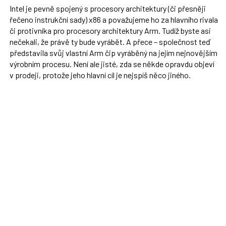
Intel je pevně spojený s procesory architektury (či přesněji
řečeno instrukční sady) x86 a považujeme ho za hlavního rivala
či protivníka pro procesory architektury Arm. Tudíž byste asi
nečekali, že právě ty bude vyrábět. A přece – společnost teď
představila svůj vlastní Arm čip vyráběný na jejím nejnovějším
výrobním procesu. Není ale jisté, zda se někde opravdu objeví
v prodeji, protože jeho hlavní cíl je nejspíš něco jiného.