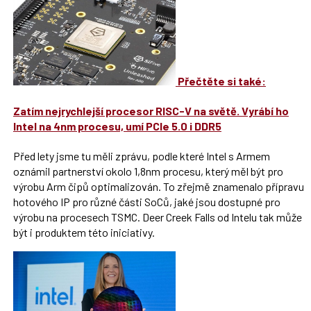
Přečtěte si také:
Zatím nejrychlejší procesor RISC-V na světě. Vyrábí ho
Intel na 4nm procesu, umí PCIe 5.0 i DDR5
Před lety jsme tu měli zprávu, podle které Intel s Armem
oznámil partnerství okolo 1,8nm procesu, který měl být pro
výrobu Arm čipů optimalizován. To zřejmě znamenalo přípravu
hotového IP pro různé části SoCů, jaké jsou dostupné pro
výrobu na procesech TSMC. Deer Creek Falls od Intelu tak může
být i produktem této iniciativy.