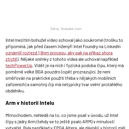
Zdroj: Youtube.com
Intel mezitím bohužel video schoval jako soukromé (trošku to
připomíná, jak před časem inženýři Intel Foundry na LinkedIn
oznámili rozjezd 1,8nm procesu, aby pak na příkaz shora
ztichli
). Nějaké snímky z tohoto videa ale uchoval například
techPowerUp
. Vidět je na nich i fyzická podoba čipu, který má
poměrně velké BGA pouzdro (opět prozrazující, že není
směřován na praktické použití třeba v nějakých mobilních
zařízeních) a samotný čip má netypický tvar velmi protáhlého
obdélníku.
Arm v historii Intelu
Mimochodem, nehledě na to, co jsme psali v úvodu, už Intel
čipy s jádry Arm (tehdy se to ještě psalo ARM) v minulosti
vytvářel. Byla například v FPGA Altera, ale dávněji v historii měl