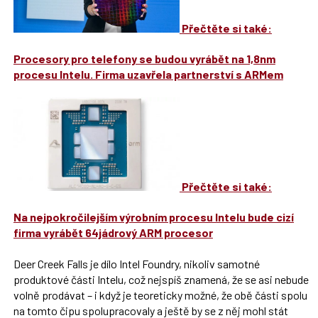
Přečtěte si také:
Procesory pro telefony se budou vyrábět na 1,8nm
procesu Intelu. Firma uzavřela partnerství s ARMem
Přečtěte si také:
Na nejpokročilejším výrobním procesu Intelu bude cizí
firma vyrábět 64jádrový ARM procesor
Deer Creek Falls je dílo Intel Foundry, nikoliv samotné
produktové části Intelu, což nejspíš znamená, že se asi nebude
volně prodávat – i když je teoreticky možné, že obě části spolu
na tomto čipu spolupracovaly a ještě by se z něj mohl stát