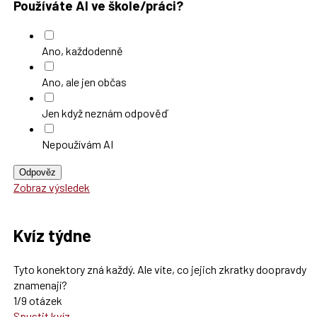
Používáte AI ve škole/práci?
Ano, každodenně
Ano, ale jen občas
Jen když neznám odpověď
Nepoužívám AI
Odpověz
Zobraz výsledek
Kvíz týdne
Tyto konektory zná každý. Ale víte, co jejich zkratky doopravdy
znamenají?
1/9 otázek
Spustit kvíz