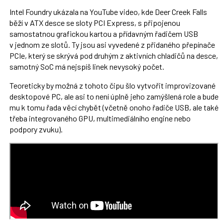
Intel Foundry ukázala na YouTube video, kde Deer Creek Falls
běží v ATX desce se sloty PCI Express, s připojenou
samostatnou grafickou kartou a přídavným řadičem USB
v jednom ze slotů. Ty jsou asi vyvedené z přidaného přepínače
PCIe, který se skrývá pod druhým z aktivních chladičů na desce,
samotný SoC má nejspíš linek nevysoký počet.
Teoreticky by možná z tohoto čipu šlo vytvořit improvizované
desktopové PC, ale asi to není úplně jeho zamýšlená role a bude
mu k tomu řada věcí chybět (včetně onoho řadiče USB, ale také
třeba integrovaného GPU, multimediálního engine nebo
podpory zvuku).