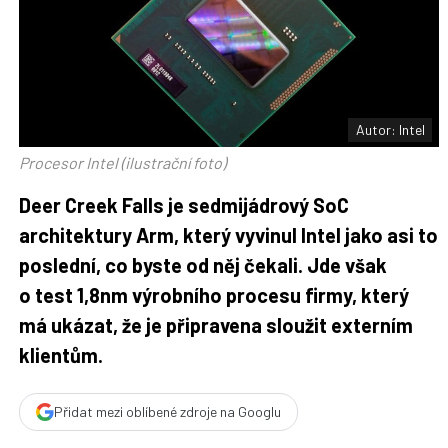
t
n
n
a
a
F
s
a
í
c
t
e
i
b
X
o
o
Autor: Intel
k
u
Procesor Intel (ilustrační foto)
Deer Creek Falls je sedmijádrový SoC
architektury Arm, který vyvinul Intel jako asi to
poslední, co byste od něj čekali. Jde však
o test 1,8nm výrobního procesu firmy, který
má ukázat, že je připravena sloužit externím
klientům.
Přidat mezi oblíbené zdroje na Googlu