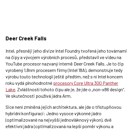
Deer Creek Falls
Intel, přesněji jeho divize Intel Foundry tvořená jeho továrnami
na čipy a vývojem výrobních procesů, představil ve videu na
YouTube procesor nazvaný interně Deer Creek Falls. Je to čip
vyrobený 1,8nm procesem firmy (Intel 18A), demonstruje tedy
výrobu touto technologií ještě předtím, než s ní Intel koncem
roku vydá plnohodnotné
procesory Core Ultra 300 Panther
Lake
. Zvláštností tohoto čipu ale je, že jde o „non-x86 design“.
Ve skutečnosti používá jádra Arm.
Sice není zmíněná jejich architektura, ale jde o třístupňovou
hybridní konfiguraci: Jedno vysoce výkonné jádro
(optimalizované na nejvyšší jednovláknový výkon), dvě
efektivní jádra (optimalizovaná na lepší poměr výkonu a