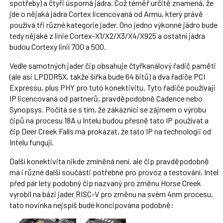
spotřeby) a čtyři úsporná jádra. Což téměř určitě znamená, že
jde o nějaká jádra Cortex licencovaná od Armu, který právě
používá tři různé kategorie jader. Ono jedno výkonné jádro bude
tedy nějaké z linie Cortex-X1/X2/X3/X4/X925 a ostatní jádra
budou Cortexy linií 700 a 500.
Vedle samotných jader čip obsahuje čtyřkanálový řadič paměti
(ale asi LPDDR5X, takže šířka bude 64 bitů) a dva řadiče PCI
Expressu, plus PHY pro tuto konektivitu. Tyto řadiče používají
IP licencovaná od partnerů, pravděpodobně Cadence nebo
Synopsys. Počítá se s tím, že zákazníci se zájmem o výrobu
čipů na procesu 18A u Intelu budou přesně tato IP používat a
čip Deer Creek Falls má prokázat, že tato IP na technologii od
Intelu fungují.
Další konektivita nikde zmíněná není, ale čip pravděpodobně
má i různé další součásti potřebné pro provoz a testování. Intel
před pár lety podobný čip nazvaný pro změnu Horse Creek
vyrobil na bázi jader RISC-V pro změnu na svém 4nm procesu,
tato novinka nejspíš bude koncipována podobně: