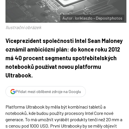
t
e
i
b
X
o
o
Autor: loriklaszlo – Depositphotos
k
u
Ilustrační obrázek
Viceprezident společnosti Intel Sean Maloney
oznámil ambiciózní plán: do konce roku 2012
má 40 procent segmentu spotřebitelských
notebooků používat novou platformu
Ultrabook.
Přidat mezi oblíbené zdroje na Googlu
Platforma Ultrabook by měla být kombinací tabletů a
notebooků, kde budou použity procesory Intel Core nové
generace. To má umožnit vyrábět produkty tenčí než 20 mm a
s cenou pod 1000 USD. První Ultrabooky by se měly objevit