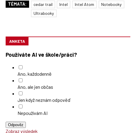
TÉMATA:
cedar trail
Intel
Intel Atom
Notebooky
Ultrabooky
ANKETA
Používáte AI ve škole/práci?
Ano, každodenně
Ano, ale jen občas
Jen když neznám odpověď
Nepoužívám AI
Odpověz
Zobraz výsledek