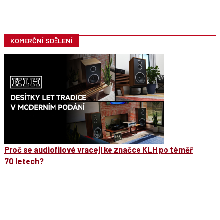
KOMERČNÍ SDĚLENÍ
Proč se audiofilové vracejí ke značce KLH po téměř
70 letech?