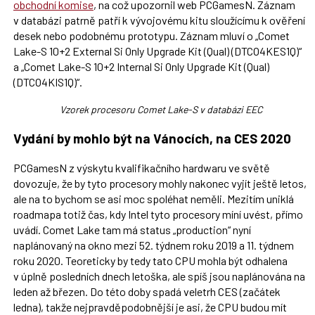
obchodní komise
, na což upozornil web PCGamesN. Záznam
v databázi patrně patří k vývojovému kitu sloužícímu k ověření
desek nebo podobnému prototypu. Záznam mluví o „Comet
Lake-S 10+2 External Si Only Upgrade Kit (Qual) (DTCO4KES1Q)“
a „Comet Lake-S 10+2 Internal Si Only Upgrade Kit (Qual)
(DTCO4KIS1Q)“.
Vzorek procesoru Comet Lake-S v databázi EEC
Vydání by mohlo být na Vánocích, na CES 2020
PCGamesN z výskytu kvalifikačního hardwaru ve světě
dovozuje, že by tyto procesory mohly nakonec vyjít ještě letos,
ale na to bychom se asi moc spoléhat neměli. Mezitím uniklá
roadmapa totiž čas, kdy Intel tyto procesory míní uvést, přímo
uvádí. Comet Lake tam má status „production“ nyní
naplánovaný na okno mezi 52. týdnem roku 2019 a 11. týdnem
roku 2020. Teoreticky by tedy tato CPU mohla být odhalena
v úplně posledních dnech letoška, ale spíš jsou naplánována na
leden až březen. Do této doby spadá veletrh CES (začátek
ledna), takže nejpravděpodobnější je asi, že CPU budou mít