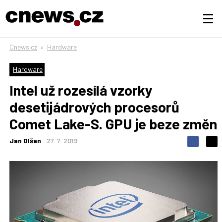
Cnews.cz
»
Hardware
Hardware
Intel už rozesílá vzorky
desetijádrových procesorů
Comet Lake-S. GPU je beze změn
Jan Olšan
27. 7. 2019
S
S
S
d
d
d
í
í
í
l
l
e
e
l
j
j
t
e
t
e
e
t
n
n
a
a