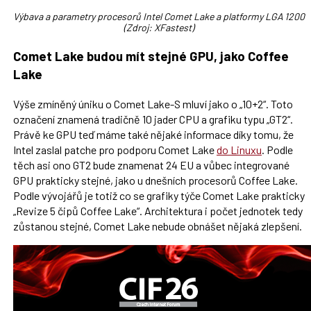
Výbava a parametry procesorů Intel Comet Lake a platformy LGA 1200
(Zdroj: XFastest)
Comet Lake budou mít stejné GPU, jako Coffee
Lake
Výše zmíněný úniku o Comet Lake-S mluví jako o „10+2“. Toto
označení znamená tradičně 10 jader CPU a grafiku typu „GT2“.
Právě ke GPU teď máme také nějaké informace díky tomu, že
Intel zaslal patche pro podporu Comet Lake
do Linuxu
. Podle
těch asi ono GT2 bude znamenat 24 EU a vůbec integrované
GPU prakticky stejné, jako u dnešních procesorů Coffee Lake.
Podle vývojářů je totiž co se grafiky týče Comet Lake prakticky
„Revize 5 čipů Coffee Lake“. Architektura i počet jednotek tedy
zůstanou stejné, Comet Lake nebude obnášet nějaká zlepšení.