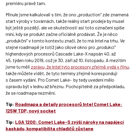
premiéru právě tam.
Minule jsme kalkulovali s tím, že ono „production“ zde znamená
start výroby v továrnách, takže reálný start prodeje by musel
být ještě později, ale ve skutečnosti asi toto označení spíše
míní, kdy se produkt začne oficiálně prodávat. Že je něco
„produkční“ v tomto kontextu značí, že to má Intel na trhu. Ve
stejné roadmapě je totiž jako cílové okno pro „produkci“
highendových procesorů Cascade Lake-X napsán 40. až
45. týden roku 2019, což je 30. září až 10. listopadu. A mezitím
jsme tu měli
zprávu, že Intel tyto procesory zřejmě vydá v říjnu
,
takže můžete vidět, že tyto termíny zřejmě korespondují
s časem vydání. Pro Comet Lake- by tedy uvedení mělo
opravdu být v lednu až březnu. Pochopitelně za předpokladu,
že se roadmapa nezmění.
Tip:
Roadmapa a detaily procesorů Intel Comet Lake:
125W TDP, nový socket
Tip:
LGA 1200: Comet Lake-S zvýší nároky na napájecí
kaskádu, kompatibilita chladičů zůstane