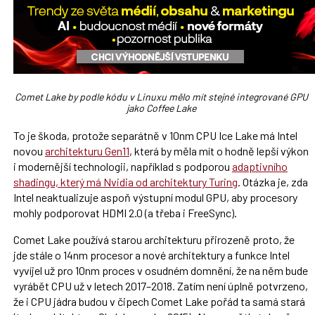
Comet Lake by podle kódu v Linuxu mělo mít stejné integrované GPU
jako Coffee Lake
To je škoda, protože separátně v 10nm CPU Ice Lake má Intel
novou
architekturu Gen11
, která by měla mít o hodně lepší výkon
i modernější technologii, například s podporou
adaptivního
shadingu, který má Nvidia od architektury Turing
. Otázka je, zda
Intel neaktualizuje aspoň výstupní modul GPU, aby procesory
mohly podporovat HDMI 2.0 (a třeba i FreeSync).
Comet Lake používá starou architekturu přirozeně proto, že
jde stále o 14nm procesor a nové architektury a funkce Intel
vyvíjel už pro 10nm proces v osudném domnění, že na něm bude
vyrábět CPU už v letech 2017–2018. Zatím není úplně potvrzeno,
že i CPU jádra budou v čipech Comet Lake pořád ta samá stará