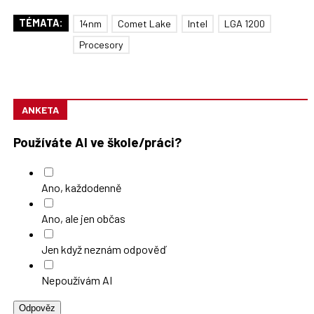
TÉMATA:
14nm
Comet Lake
Intel
LGA 1200
Procesory
ANKETA
Používáte AI ve škole/práci?
Ano, každodenně
Ano, ale jen občas
Jen když neznám odpověď
Nepoužívám AI
Odpověz