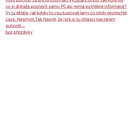
co si dokáže postavit samo PC asi nemá potřebné informace?
Vy tu děláte, jak kdyby to cpu kupovali lamy co nikdy neotevřeli
case. Nesmysl.Tak hlavně, že jste si tu chlapci navzájem
pohonili...
bez přezdívky