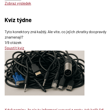
Zobraz výsledek
Kvíz týdne
Tyto konektory zná každý. Ale víte, co jejich zkratky doopravdy
znamenají?
1/9 otázek
Spustit kvíz
Když pominu, že sis tu informaci vycucal z prstu, tak kolik lidí