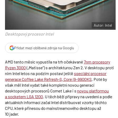
F
s
a
í
c
t
e
i
b
X
o
o
Autor: Intel
k
u
Desktopový procesor Intel
Přidat mezi oblíbené zdroje na Googlu
AMD tento měsíc vypustila na trh očekávané
7nm procesory
Ryzen 3000
(„Matisse“) s architekturou Zen 2. V desktopu proti
nim Intel letos na podzim postaví ještě
speciální procesor
generace Coffee Lake Refresh-S, Core i9–9900KS
. Poté by
však měl Intel vydat také kompletní novou generaci
desktopových procesorů Comet Lake i s
novou platformou
a socketem LGA 1200
. U těch běží přípravy na uvedení a podle
aktuálních informací začal Intel distribuovat vzorky těchto
CPU, které přinesou do mainstreamového desktopu až
10 jader.