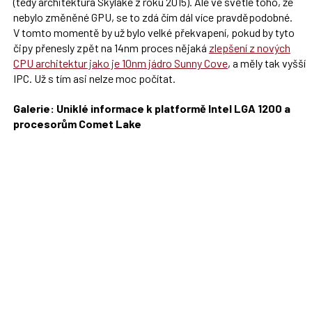
(tedy architektura Skylake z roku 2015). Ale ve světle toho, že
nebylo změněné GPU, se to zdá čím dál více pravděpodobné.
V tomto momentě by už bylo velké překvapení, pokud by tyto
čipy přenesly zpět na 14nm proces nějaká
zlepšení z nových
CPU architektur jako je 10nm jádro Sunny Cove
, a měly tak vyšší
IPC. Už s tím asi nelze moc počítat.
Galerie: Uniklé informace k platformě Intel LGA 1200 a
procesorům Comet Lake