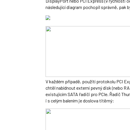
DisplayPort nebo PCI Express (v rychlosti o
následující diagram pochopil správně, pak b
V každém případě, použití protokolu PCI Exp
chtěl nabídnout externí pevný disk (nebo RA
existujícím SATA řadiči pro PCIe. Řadič Thun
i s celým balením je doslova titěrný: