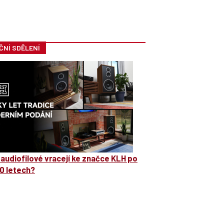
ČNÍ SDĚLENÍ
 audiofilové vracejí ke značce KLH po
0 letech?