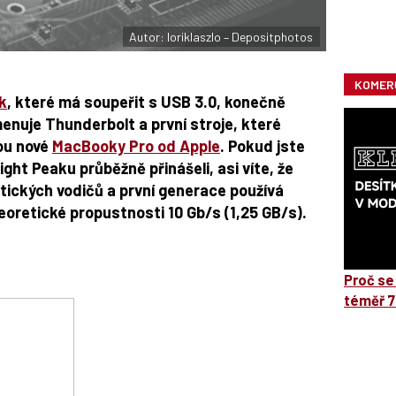
Autor: loriklaszlo – Depositphotos
KOMER
ak
, které má soupeřit s USB 3.0, konečně
jmenuje Thunderbolt a první stroje, které
sou nové
MacBooky Pro od Apple
. Pokud jste
ight Peaku průběžně přinášeli, asi víte, že
ptických vodičů a první generace používá
eoretické propustnosti 10 Gb/s (1,25 GB/s).
Proč se
téměř 7