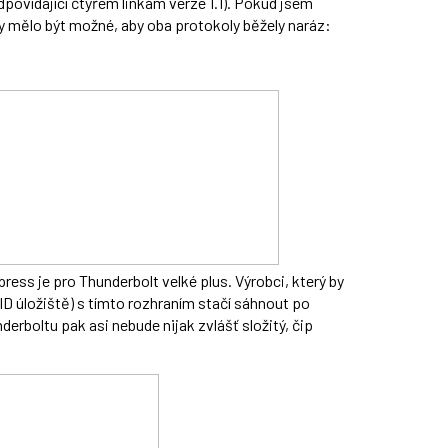
dpovídající čtyřem linkám verze 1.1). Pokud jsem
y mělo být možné, aby oba protokoly běžely naráz:
ress je pro Thunderbolt velké plus. Výrobci, který by
ID úložiště) s tímto rozhraním stačí sáhnout po
derboltu pak asi nebude nijak zvlášť složitý, čip