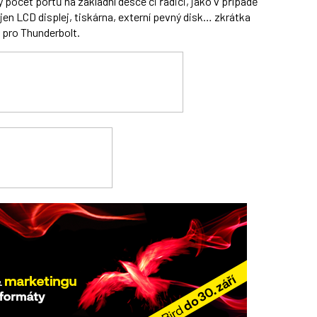
ý počet portů na základní desce či řadiči, jako v případě
en LCD displej, tiskárna, externí pevný disk… zkrátka
 pro Thunderbolt.