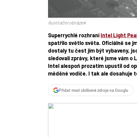
Ilustrační obrázek
Superrychlé rozhraní
Intel Light Pe
spatřilo světlo světa. Oficiálně se 
dostaly tu čest jím být vybaveny, j
sledovali zprávy, které jsme vám o L
Intel alespoň prozatím upustil od o
měděné vodiče. I tak ale dosahuje t
Přidat mezi oblíbené zdroje na Googlu