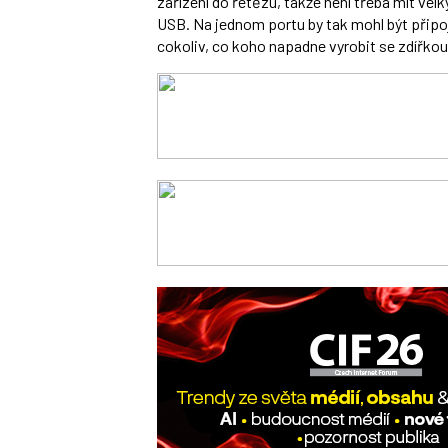
zařízení do řetězu, takže není třeba mít velk
USB. Na jednom portu by tak mohl být připoj
cokoliv, co koho napadne vyrobit se zdířkou