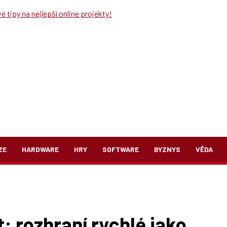
 tipy na nejlepší online projekty!
ZE
HARDWARE
HRY
SOFTWARE
BYZNYS
VĚDA
: rozhraní rychlé jako