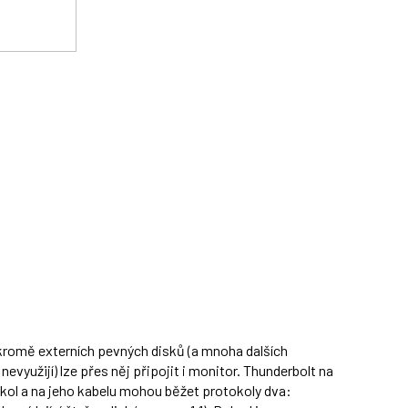
 kromě externích pevných disků (a mnoha dalších
nevyužijí) lze přes něj připojit i monitor. Thunderbolt na
kol a na jeho kabelu mohou běžet protokoly dva: