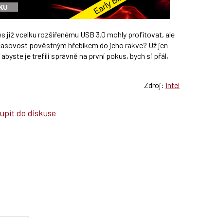
nes již vcelku rozšířenému USB 3.0 mohly profitovat, ale
asovost pověstným hřebíkem do jeho rakve? Už jen
byste je trefili správně na první pokus, bych si přál,
Zdroj:
Intel
upit do diskuse