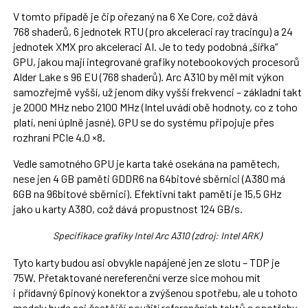
V tomto případě je čip ořezaný na 6 Xe Core, což dává
768 shaderů, 6 jednotek RTU (pro akceleraci ray tracingu) a 24
jednotek XMX pro akceleraci AI. Je to tedy podobná „šířka“
GPU, jakou mají integrované grafiky notebookových procesorů
Alder Lake s 96 EU (768 shaderů). Arc A310 by měl mít výkon
samozřejmě vyšší, už jenom díky vyšší frekvenci – základní takt
je 2000 MHz nebo 2100 MHz (Intel uvádí obě hodnoty, co z toho
platí, není úplně jasné). GPU se do systému připojuje přes
rozhraní PCIe 4.0 ×8.
Vedle samotného GPU je karta také osekána na pamětech,
nese jen 4 GB paměti GDDR6 na 64bitové sběrnici (A380 má
6GB na 96bitové sběrnici). Efektivní takt pamětí je 15,5 GHz
jako u karty A380, což dává propustnost 124 GB/s.
Specifikace grafiky Intel Arc A310 (zdroj: Intel ARK)
Tyto karty budou asi obvykle napájené jen ze slotu – TDP je
75W. Přetaktované nereferenční verze sice mohou mít
i přídavný 6pinový konektor a zvýšenou spotřebu, ale u tohoto
modelu bude asi častější použití referenčních taktů a spotřeby.