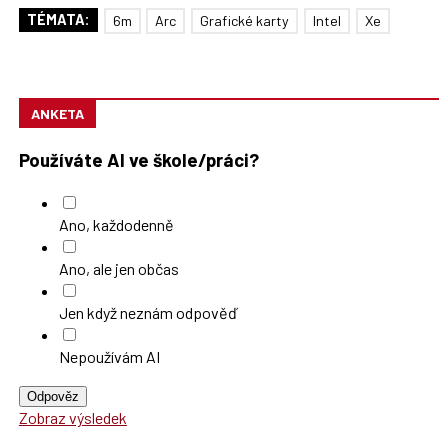
TÉMATA:
6m
Arc
Grafické karty
Intel
Xe
ANKETA
Používáte AI ve škole/práci?
Ano, každodenně
Ano, ale jen občas
Jen když neznám odpověď
Nepoužívám AI
Odpověz
Zobraz výsledek