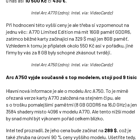
u nás asi
10 500 Kč
či
430 €
.
Intel Arc A770 (zdroj: Intel, via: VideoCardz)
Při hodnocení této vyšší ceny je ale třeba si vzpomenout na
jednu věc: A770 Limited Edition má mít 16GB paměť GDDR6,
zatímco běžné karty začínající na 329 $ mají jen 8GB paměť.
Vzhledem k tomu je příplatek okolo 550 Kč asi v pořádku, jiné
firmy by vás za 8 GB byly schopné zkásnout tvrději.
Intel Arc A750 (zdroj: Intel, via: VideoCardz)
Arc A750 vyjde současně s top modelem, stojí pod 9 tisíc
Hlavní nová informace je ale o modelu Arc A750. To je mírně
ořezaná verze karty A770 založená na stejném čipu, ale
s o trošku pomalejšími pamětmi (8 GB GDDR6 na 16,0 GHz) a jen
3584 shadery místo 4096 v modelu A770. Ale tento nižší model
by snad mohl být výkonem pořád celkem blízko.
Intel teď prozradil, že jeho cena bude začínat na
289 $
, což je
také zhruba na úrovni 90 % ceny vyššího modelu. Ušetříte tedy,