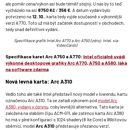
ale poměr cena/výkon asi bude téměř stejný. U nás by to teď
vycházelo na asi
8750 Kč
/
356 €
. A datum vydání bylo
potvrzeno na
12. 10.
, karta tedy vyjde současně s výkonnější
verzí A770. Toto už má být začátek dostupnosti v obchodech,
tedy snad definitivní vydání.
Specifikace grafik Intel Arc A770 a Arc A750 (zdroj: Intel, via:
VideoCardz)
Specifikace karet Arc A750 a A770:
Intel oficiálně uvádí
výkonné desktopové grafiky Arc A770, A750 a A580, láká
na software zdarma
Nová levná karta: Arc A310
Vedlo toho ale také Intel představil nový model v lowendu, kartu
označenou Arc A310. Ta se zařadí výkonem pod
model Arc
A380, vydaný v červnu
, coby levnější alternativa. Tato karta je
založená na slabším čipu ACM-G11, ale zatímco karta Arc A380
ho má v plné konfiguraci s 1024 shadery (8 Xe Core) a 96bitovou
sběrnicí, model
Arc A310
představuje ořezanou verzi.