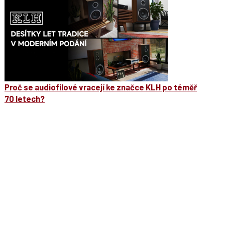
Proč se audiofilové vracejí ke značce KLH po téměř
70 letech?