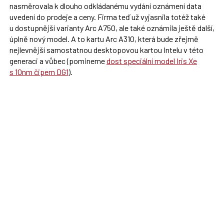
nasměrovala k dlouho odkládanému vydání oznámení data
uvedení do prodeje a ceny. Firma teď už vyjasnila totéž také
u dostupnější varianty Arc A750, ale také oznámila ještě další,
úplně nový model. A to kartu Arc A310, která bude zřejmě
nejlevnější samostatnou desktopovou kartou Intelu v této
generaci a vůbec (pomineme
dost speciální model Iris Xe
s 10nm čipem DG1
).