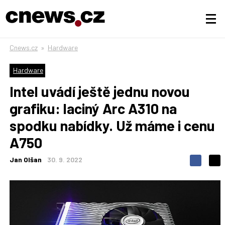
Cnews.cz
»
Hardware
Hardware
Intel uvádí ještě jednu novou
grafiku: laciný Arc A310 na
spodku nabídky. Už máme i cenu
A750
Jan Olšan
30. 9. 2022
S
S
S
d
d
d
í
í
í
l
l
e
e
l
j
j
t
e
t
e
e