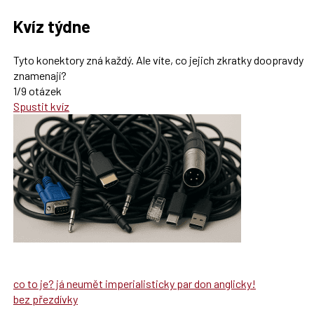
Kvíz týdne
Tyto konektory zná každý. Ale víte, co jejich zkratky doopravdy
znamenají?
1/9 otázek
Spustit kvíz
co to je? já neumět imperialisticky par don anglicky!
bez přezdívky