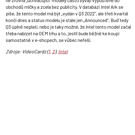
ne zrovna „uchvacující“ modely často bývají vypuštěné do
obchodů mlčky a zcela bez publicity. V databázi Intel Ark se
píše, že tento model má být „vydán v Q3 2022“, ale třetí kvartál
končí dnes a status modelu je stále jen „Announced“. Buď tedy
Q3 úplně neplatí, nebo je taky možné, že Intel tento model začal
třeba nabízet na OEM trhu a to, jestli bude běžně ke koupi
samostatně v e-shopech, se vůbec neřeší.
Zdroje: VideoCardz (
1
,
2
),
Intel