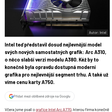
t
n
n
a
a
F
s
a
í
c
t
e
i
b
X
o
o
Autor: Intel
k
u
Intel teď představil dosud nejlevnější model
svých nových samostatných grafik: Arc A310,
o něco slabší verzi modelu A380. Kéž by to
konečně byla opravdu dostupná moderní
grafika pro nejlevnější segment trhu. A také už
víme cenu karty A750.
Přidat mezi oblíbené zdroje na Googlu
Včera jsme psali o
grafice Intel Arc A770
, kterou firma konečně