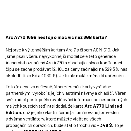
Arc A770 16GB nestojí o moc víc než 8GB karta?
Nejprve k výkonnějším kartám Arc 7 s čipem ACM-G10. Jak
jsme psali včera, nejvýkonnější model celé této generace
Alchemist označený Arc A770 a obsahující plnou konfiguraci
čipu se začne prodávat 12. 10., za ceny začínající na 329 $ (u nás
okolo 10 tisíc Kč a 4080 €). Je tu ale malá změna či upřesnění.
Toto je cena za nejlevnější nereferenční karty vyráběné
partnerskými výrobci s jejich vlastními návrhy a chladiči. Věren
své tradici postupného uvolňování informací po nespočetných
malých kouscích teď Intel dodal, že karta
Arc A770 Limited
Edition
, což je jeho vlastní černé (a iluminované) provedení
s dvěma ventilátory, které můžete vidět na všech
propagačních obrázcích, bude stát o trochu víc –
349 $
. To je