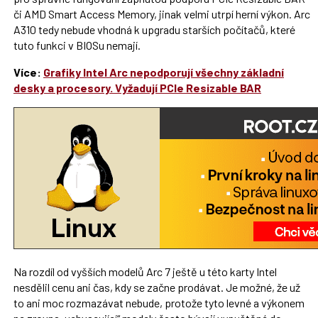
či AMD Smart Access Memory, jinak velmi utrpí herní výkon. Arc
A310 tedy nebude vhodná k upgradu starších počítačů, které
tuto funkci v BIOSu nemají.
Více:
Grafiky Intel Arc nepodporují všechny základní
desky a procesory. Vyžadují PCIe Resizable BAR
Na rozdíl od vyšších modelů Arc 7 ještě u této karty Intel
nesdělil cenu ani čas, kdy se začne prodávat. Je možné, že už
to ani moc rozmazávat nebude, protože tyto levné a výkonem