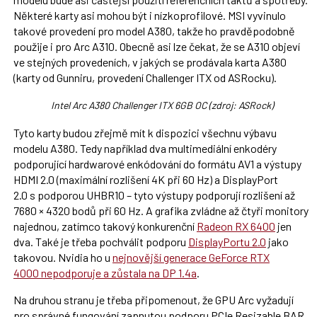
Některé karty asi mohou být i nízkoprofilové. MSI vyvinulo
takové provedení pro model A380, takže ho pravděpodobně
použije i pro Arc A310. Obecně asi lze čekat, že se A310 objeví
ve stejných provedeních, v jakých se prodávala karta A380
(karty od Gunniru, provedení Challenger ITX od ASRocku).
Intel Arc A380 Challenger ITX 6GB OC (zdroj: ASRock)
Tyto karty budou zřejmě mít k dispozici všechnu výbavu
modelu A380. Tedy například dva multimediální enkodéry
podporující hardwarové enkódování do formátu AV1 a výstupy
HDMI 2.0 (maximální rozlišení 4K při 60 Hz) a DisplayPort
2.0 s podporou UHBR10 – tyto výstupy podporují rozlišení až
7680 × 4320 bodů při 60 Hz. A grafika zvládne až čtyři monitory
najednou, zatímco takový konkurenční
Radeon RX 6400
jen
dva. Také je třeba pochválit podporu
DisplayPortu 2.0
jako
takovou. Nvidia ho u
nejnovější generace GeForce RTX
4000 nepodporuje a zůstala na DP 1.4a
.
Na druhou stranu je třeba připomenout, že GPU Arc vyžadují
pro správné fungování zapnutou podporu PCIe Resizable BAR