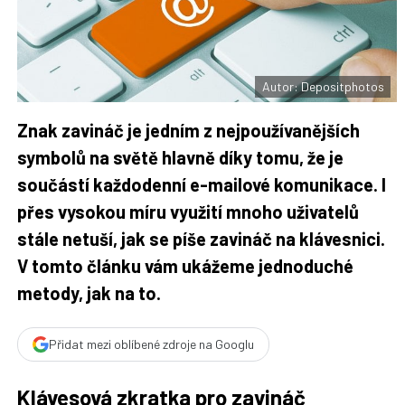
F
s
a
í
c
t
e
i
b
X
o
o
Autor: Depositphotos
k
u
Znak zavináč je jedním z nejpoužívanějších
symbolů na světě hlavně díky tomu, že je
součástí každodenní e-mailové komunikace. I
přes vysokou míru využití mnoho uživatelů
stále netuší, jak se píše zavináč na klávesnici.
V tomto článku vám ukážeme jednoduché
metody, jak na to.
Přidat mezi oblíbené zdroje na Googlu
Klávesová zkratka pro zavináč