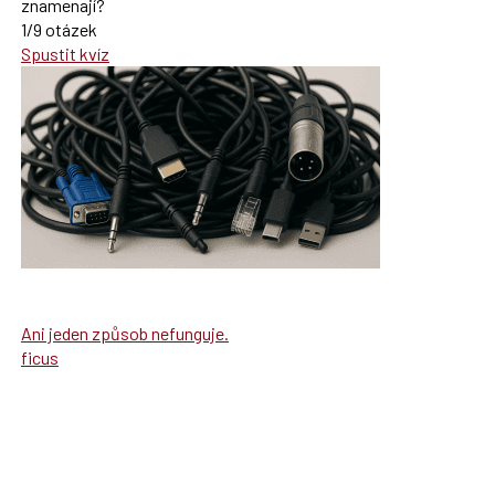
znamenají?
1/9 otázek
Spustit kvíz
Ani jeden způsob nefunguje.
ficus