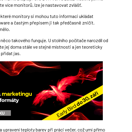
 více monitorů, lze je nastavovat zvlášť.
ěkteré monitory si mohou tuto informaci ukládat
mware a častým přepisem ji tak předčasně zničit.
emělo.
že něco takového funguje. U stolního počítače narozdíl od
e jej doma stále ve stejné místnosti a jen teoreticky
přidat jas.
 a upravení teploty barev při práci večer, což umí přímo