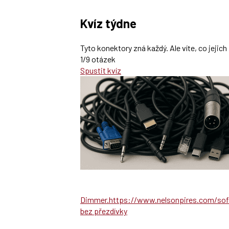
Kvíz týdne
Tyto konektory zná každý. Ale víte, co jeji
1/9 otázek
Spustit kvíz
Dimmer.https://www.nelsonpires.com/so
bez přezdívky