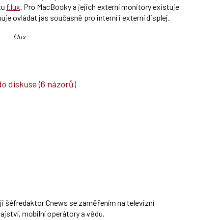
tu
f.lux
. Pro MacBooky a jejich externí monitory existuje
uje ovládat jas současně pro interní i externí displej.
f.lux
do diskuse
(6 názorů)
ěji šéfredaktor Cnews se zaměřením na televizní
jství, mobilní operátory a vědu.