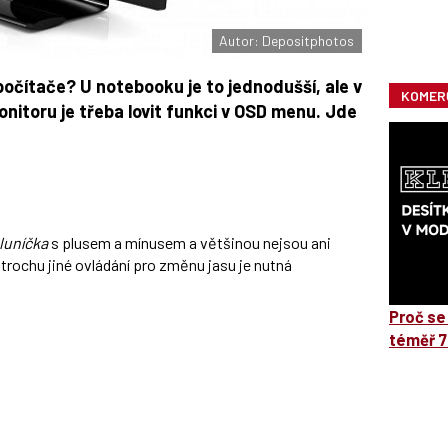
Autor: Depositphotos
počítače? U notebooku je to jednodušší, ale v
KOMER
itoru je třeba lovit funkci v OSD menu. Jde
luníčka
s plusem a mínusem a většinou nejsou ani
trochu jiné ovládání pro změnu jasu je nutná
Proč se
téměř 7