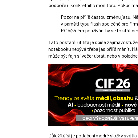
podpoře u konkrétního monitoru. Pokud máte
Pozor na příliš častou změnu jasu. N
v paměti typu flash společné pro fir
Při běžném používání by se to stát n
Tato postarší utilita je spíše zajímavostí, 
notebooku nebývá třeba jas příliš měnit. Mát
může být fajn si večer ubrat, nebo v poledne 
Důležitější je potlačení modré složky světla