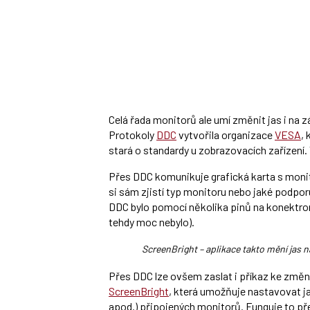
Celá řada monitorů ale umí změnit jas i na 
Protokoly
DDC
vytvořila organizace
VESA
, 
stará o standardy u zobrazovacích zařízení
Přes DDC komunikuje grafická karta s moni
si sám zjistí typ monitoru nebo jaké podpor
DDC bylo pomocí několika pinů na konektroru
tehdy moc nebylo).
ScreenBright – aplikace takto mění jas 
Přes DDC lze ovšem zaslat i příkaz ke změn
ScreenBright
, která umožňuje nastavovat jas
apod.) připojených monitorů. Funguje to přes