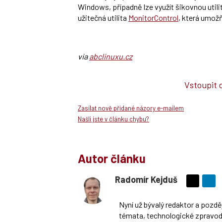
Windows, případně lze využít šikovnou utili
užitečná utilita
MonitorControl
, která umožň
via
abclinuxu.cz
Vstoupit 
Zasílat nově přidané názory e-mailem
Našli jste v článku chybu?
Autor článku
Radomír Kejduš
Sdílejte
na
Nyní už bývalý redaktor a pozd
síti
témata, technologické zpravoda
X