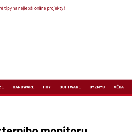
 tipy na nejlepší online projekty!
ZE
HARDWARE
HRY
SOFTWARE
BYZNYS
VĚDA
xterního monitoru