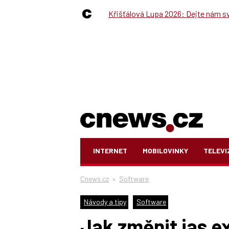
Křišťálová Lupa 2026: Dejte nám své
INTERNET
MOBILOVINKY
TELEVI
Cnews.cz
»
Software
Návody a tipy
Software
Jak změnit jas e