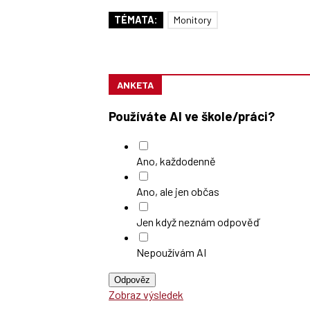
TÉMATA:
Monitory
ANKETA
Používáte AI ve škole/práci?
Ano, každodenně
Ano, ale jen občas
Jen když neznám odpověď
Nepoužívám AI
Odpověz
Zobraz výsledek