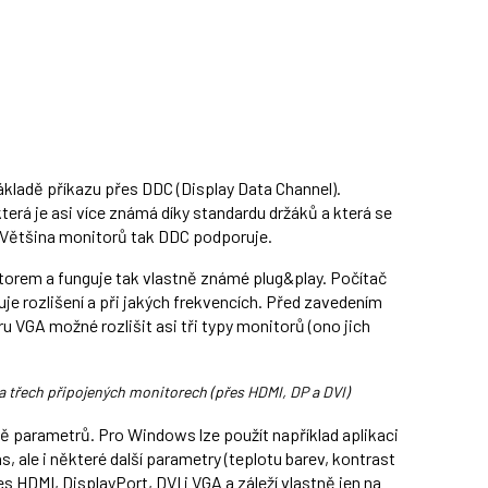
základě příkazu přes DDC (Display Data Channel).
která je asi více známá díky standardu držáků a která se
. Většina monitorů tak DDC podporuje.
torem a funguje tak vlastně známé plug&play. Počítač
uje rozlišení a při jakých frekvencích. Před zavedením
 VGA možné rozlišit asi tři typy monitorů (ono jich
na třech připojených monitorech (přes HDMI, DP a DVI)
ě parametrů. Pro Windows lze použít například aplikaci
, ale i některé další parametry (teplotu barev, kontrast
 HDMI, DisplayPort, DVI i VGA a záleží vlastně jen na