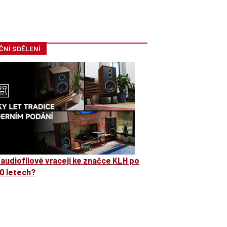
ČNÍ SDĚLENÍ
 audiofilové vracejí ke značce KLH po
0 letech?