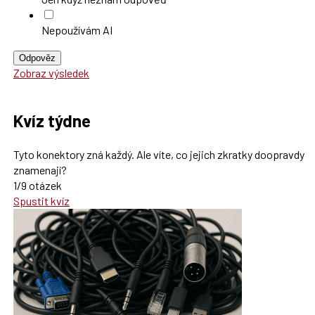
Nepoužívám AI
Odpověz
Zobraz výsledek
Kvíz týdne
Tyto konektory zná každý. Ale víte, co jejich zkratky doopravdy
znamenají?
1/9 otázek
Spustit kvíz