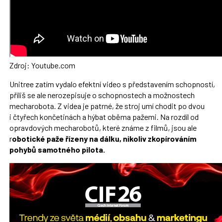
Zdroj: Youtube.com
Unitree zatím vydalo efektní video s představením schopností,
příliš se ale nerozepisuje o schopnostech a možnostech
mecharobota. Z videa je patrné, že stroj umí chodit po dvou
i čtyřech končetinách a hýbat oběma pažemi. Na rozdíl od
opravdových mecharobotů, které známe z filmů, jsou ale
r
obotické paže řízeny na dálku, nikoliv zkopírováním
pohybů samotného pilota.