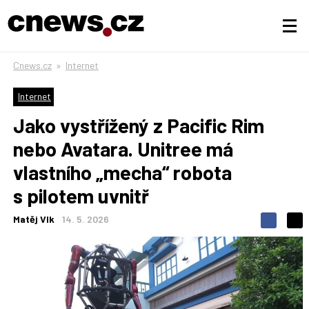
Cnews.cz
»
Internet
Internet
Jako vystřížený z Pacific Rim
nebo Avatara. Unitree má
vlastního „mecha“ robota
s pilotem uvnitř
Matěj Vlk
14. 5. 2026
S
S
S
d
d
d
í
í
í
l
l
e
e
l
j
j
t
e
t
e
e