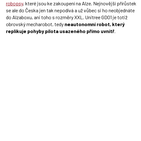
robopsy
, které jsou ke zakoupení na Alze. Nejnovější přírůstek
se ale do Česka jen tak nepodívá a už vůbec si ho neobjednáte
do Alzaboxu, ani toho s rozměry XXL. Unitree GD01 je totiž
obrovský mecharobot, tedy
neautonomní robot, který
replikuje pohyby pilota usazeného přímo uvnitř
.