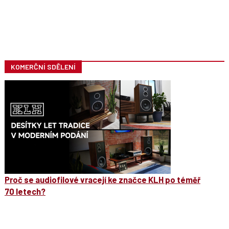
KOMERČNÍ SDĚLENÍ
Proč se audiofilové vracejí ke značce KLH po téměř
70 letech?