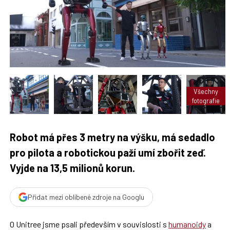
t
n
n
a
a
F
s
a
í
c
t
e
i
b
X
o
o
k
u
Všechny
fotografie
Robot má přes 3 metry na výšku, má sedadlo
pro pilota a robotickou paží umí zbořit zeď.
Vyjde na 13,5 milionů korun.
Přidat mezi oblíbené zdroje na Googlu
O Unitree jsme psali především v souvislosti s
humanoidy
a