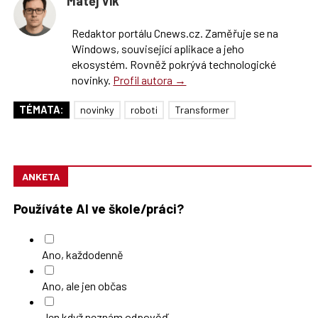
Matěj Vlk
Redaktor portálu Cnews.cz. Zaměřuje se na
Windows, související aplikace a jeho
ekosystém. Rovněž pokrývá technologické
novinky.
Profil autora →
TÉMATA:
novinky
roboti
Transformer
ANKETA
Používáte AI ve škole/práci?
Ano, každodenně
Ano, ale jen občas
Jen když neznám odpověď