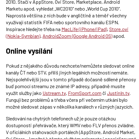
2010. Stačí v AppStore, Ovi Store, Marketplace, Android
Marketu apod. vyhledat „WC2010“ nebo „World Cup 2010“.
Naprostá většina z nich bude v angličtině a téměř všechny
využívají statistik FIFA nebo sportovního kanálu ESPN.
Inspirace hledejte třeba na
MacLife (iPhone/iPad)
,
Store.ovi
(Nokia-Symbian)
,
AndroidZoom (Google Android OS)
apod.
Online vysílání
Pokud z nějakého důvodu nechcete/nemůžete sledovat online
kanály ČT nebo STV, příliš jiných legálních možností nemáte.
Nejspolehlivější jsou v tomto případě dočasně sdílené přenosy
buď pomocí streamu ze známé IP adresy, případně musíte
využít služby jako
Ustream.tv
,
FromSport.com
či
JustinIn.tv
.
Fungují bez problémů a třeba včera při večerním utkání bylo
možné sledovat zápas v několika kanálech v různých jazycích.
Sledování na chytrých telefonech už je pouze otázkou
dostupnosti přehrávače, který WMV nebo FLV přenos zvládne.
V oficiálních stahovacích portálech (AppStore, Android Market,
Ovi Store…) možná k těmto službám naleznete i specializované