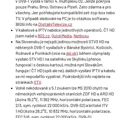
v DVB-T vysílá v rámci 4. multiplexu O2. Jenže pokrývá
pouze Prahu, Brno, Ostravu a Plzeň. Zato zdarma a pro
všechny. Jen potřebujete kompatibilní set-top-box nebo
TV. V případě sledování na PC je to otázkou softwaru.
Bližší info na
DigitálníTelevize.cz
V kabelové a IPTV nabídce jednotlivých operátorů. ČT HD
jsem našel u
802.cz
,
QuickMedia
,
Netboxu
Na Slovensku je nejspíš jedinou možností STV3 HD na
některých DVB-T vysílačích v Bánské Bystrici, Košicích,
Rožnavě a Ponikách (více na
dsl.sk
), během olympiády
vysílalo STV HD i na satelinku ve Skylinku (přenos
fungoval i s českou kartou), možná nyní Slovákům
funguje i ČT HD (spíš ale ne), dalších vysílání IPTV a kabelu
se mi nepodařilo vypátrat. Podrobnější info najdete na
stránkách
STV
.
Volně nekódovaně s 5.1 zvukem lze MS 2010 chytit na
německých veřejnoprávních stanicích ZDF HD a ARD HD
(Astra 19,2°E, 11 362 MHz, horizontální polarizace, FEC
2/3, sym. rychlost 22 000 kS/s, DVB-S2) a britské ITV
1 HD (Astra 28,2°E, 10 832 MHz, horizontální polarizace,
FEC 5/6, sym. rychlost 22 000 kS/s, DVB-S)