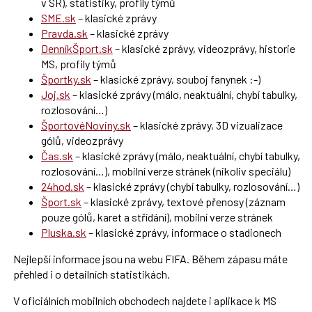
v SR), statistiky, profily týmů
SME.sk
– klasické zprávy
Pravda.sk
– klasické zprávy
DenníkŠport.sk
– klasické zprávy, videozprávy, historie
MS, profily týmů
Športky.sk
– klasické zprávy, souboj fanynek :-)
Joj.sk
– klasické zprávy (málo, neaktuální, chybí tabulky,
rozlosování…)
ŠportovéNoviny.sk
– klasické zprávy, 3D vizualizace
gólů, videozprávy
Čas.sk
– klasické zprávy (málo, neaktuální, chybí tabulky,
rozlosování…), mobilní verze stránek (nikoliv speciálu)
24hod.sk
– klasické zprávy (chybí tabulky, rozlosování…)
Šport.sk
– klasické zprávy, textové přenosy (záznam
pouze gólů, karet a střídání), mobilní verze stránek
Pluska.sk
– klasické zprávy, informace o stadionech
Nejlepší informace jsou na webu FIFA. Během zápasu máte
přehled i o detailních statistikách.
V oficiálních mobilních obchodech najdete i aplikace k MS