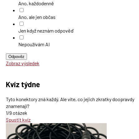
Ano, každodenně
Ano, ale jen občas
Jen když neznám odpověď
Nepoužívám AI
Odpověz
Zobraz výsledek
Kvíz týdne
Tyto konektory zná každý. Ale víte, co jejich zkratky doopravdy
znamenají?
1/9 otázek
Spustit kvíz