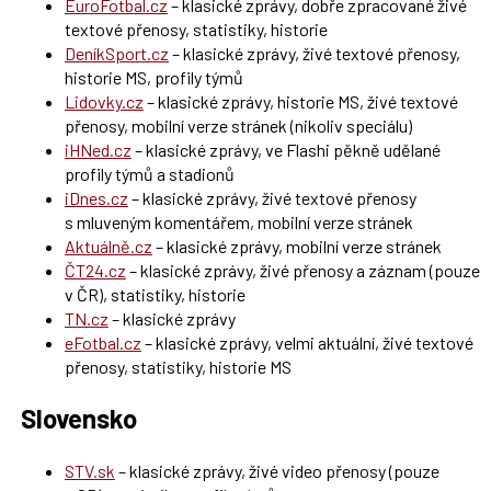
EuroFotbal.cz
– klasické zprávy, dobře zpracované živé
textové přenosy, statistiky, historie
DeníkSport.cz
– klasické zprávy, živé textové přenosy,
historie MS, profily týmů
Lidovky.cz
– klasické zprávy, historie MS, živé textové
přenosy, mobilní verze stránek (nikoliv speciálu)
iHNed.cz
– klasické zprávy, ve Flashi pěkně udělané
profily týmů a stadionů
iDnes.cz
– klasické zprávy, živé textové přenosy
s mluveným komentářem, mobilní verze stránek
Aktuálně.cz
– klasické zprávy, mobilní verze stránek
ČT24.cz
– klasické zprávy, živé přenosy a záznam (pouze
v ČR), statistiky, historie
TN.cz
– klasické zprávy
eFotbal.cz
– klasické zprávy, velmi aktuální, živé textové
přenosy, statistiky, historie MS
Slovensko
STV.sk
– klasické zprávy, živé video přenosy (pouze