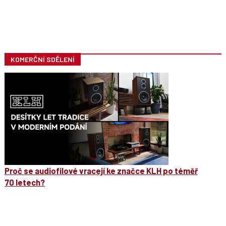
KOMERČNÍ SDĚLENÍ
Proč se audiofilové vracejí ke značce KLH po téměř
70 letech?