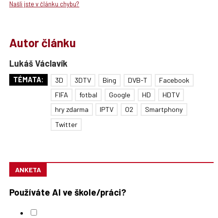
Našli jste v článku chybu?
Autor článku
Lukáš Václavík
TÉMATA:
3D
3DTV
Bing
DVB-T
Facebook
FIFA
fotbal
Google
HD
HDTV
hry zdarma
IPTV
O2
Smartphony
Twitter
ANKETA
Používáte AI ve škole/práci?