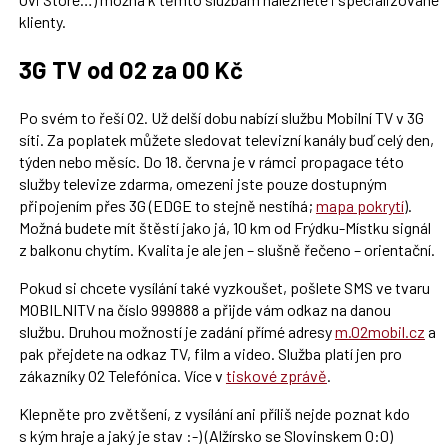
klienty.
3G TV od O2 za 00 Kč
Po svém to řeší O2. Už delší dobu nabízí službu Mobilní TV v 3G
síti. Za poplatek můžete sledovat televizní kanály buď celý den,
týden nebo měsíc. Do 18. června je v rámci propagace této
služby televize zdarma, omezeni jste pouze dostupným
připojením přes 3G (EDGE to stejně nestíhá;
mapa pokrytí
).
Možná budete mít štěstí jako já, 10 km od Frýdku-Místku signál
z balkonu chytím. Kvalita je ale jen – slušně řečeno – orientační.
Pokud si chcete vysílání také vyzkoušet, pošlete SMS ve tvaru
MOBILNITV na číslo 999888 a přijde vám odkaz na danou
službu. Druhou možností je zadání přímé adresy
m.02mobil.cz
a
pak přejdete na odkaz TV, film a video. Služba platí jen pro
zákazníky O2 Telefónica. Více v
tiskové zprávě
.
Klepněte pro zvětšení, z vysílání ani příliš nejde poznat kdo
s kým hraje a jaký je stav :-) (Alžírsko se Slovinskem 0:0)