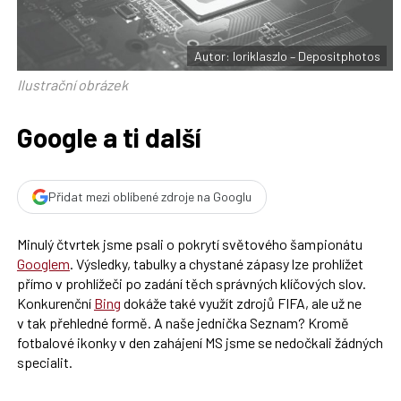
t
e
i
b
X
o
o
Autor: loriklaszlo – Depositphotos
k
u
Ilustrační obrázek
Google a ti další
Přidat mezi oblíbené zdroje na Googlu
Minulý čtvrtek jsme psali o pokrytí světového šampionátu
Googlem
. Výsledky, tabulky a chystané zápasy lze prohlížet
přímo v prohlížeči po zadání těch správných klíčových slov.
Konkurenční
Bing
dokáže také využít zdrojů FIFA, ale už ne
v tak přehledné formě. A naše jednička Seznam? Kromě
fotbalové ikonky v den zahájení MS jsme se nedočkali žádných
specialit.