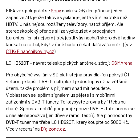
FIFA ve spolupráci se
Sony
navíc každý den přinese jeden
zápas ve 3D, jenže takové vysílání je ještě větší exotika než
HDTV. U nás nejsou rozšířeny televizory, natož příjem. Ale
stereoskopický přenos si lze vyzkoušet v prodejnách
Euronics, jen si nejsem jistý, jestli vás nechají skoro dvě hodiny
koukat na fotbal, když v řadě budou čekat další zájemci :-) (viz
ČTK/FinančníNoviny.cz
)
LG HB620T – návrat teleskopických antének, zdroj:
GSMArena
Pro obyčejné vysílání v SD platí stejná pravidla, jen pokrytí ČT
4 Sport je lepší. DVB-T multiplex 1 je dostupný už na většině
území, takže problém s příjmem snad mít nebudete.
V oblastech se lepším signálem uspějete i s mobilními
zařízeními s DVB-T tunery. To kdybyste zrovna byli třeba na
chatě. Spousta mobilů podporuje pouze DVB-H, tato norma se
u nás ale nepoužívá (jen dříve v rámci testů). Ale plnohodnotný
DVB-T tuner má třeba LG HB620T, který koupíte od 3000 Kč.
Více v recenzi na
Digizone.cz
.