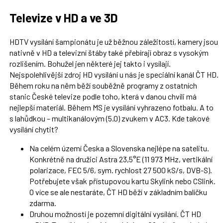
Televize v HD a ve 3D
HDTV vysílání šampionátu je už běžnou záležitostí, kamery jsou
nativně v HD a televizní štáby také přebírají obraz s vysokým
rozlišením. Bohužel jen některé jej takto i vysílají.
Nejspolehlivější zdroj HD vysílání u nás je speciální kanál ČT HD.
Během roku na něm běží souběžně programy z ostatních
stanic České televize podle toho, která v danou chvíli má
nejlepší materiál. Během MS je vysílání vyhrazeno fotbalu. A to
s lahůdkou – multikanálovým (5.0) zvukem v AC3. Kde takové
vysílání chytit?
Na celém území Česka a Slovenska nejlépe na satelitu.
Konkrétně na družici Astra 23,5°E (11 973 MHz, vertikální
polarizace, FEC 5/6, sym. rychlost 27 500 kS/s, DVB-S).
Potřebujete však přístupovou kartu Skylink nebo CSlink.
O více se ale nestaráte, ČT HD běží v základním balíčku
zdarma.
Druhou možností je pozemní digitální vysílání. ČT HD