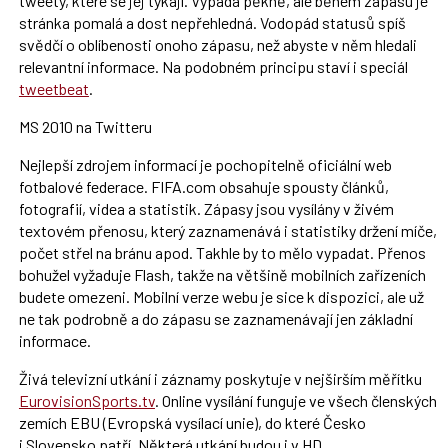
tweety, které se jej týkají. Vypadá pěkně, ale během zápasu je
stránka pomalá a dost nepřehledná. Vodopád statusů spíš
svědčí o oblíbenosti onoho zápasu, než abyste v něm hledali
relevantní informace. Na podobném principu staví i speciál
tweetbeat
.
MS 2010 na Twitteru
Nejlepší zdrojem informací je pochopitelně oficiální web
fotbalové federace. FIFA.com obsahuje spousty článků,
fotografií, videa a statistik. Zápasy jsou vysílány v živém
textovém přenosu, který zaznamenává i statistiky držení míče,
počet střel na bránu apod. Takhle by to mělo vypadat. Přenos
bohužel vyžaduje Flash, takže na většině mobilních zařízeních
budete omezeni. Mobilní verze webu je sice k dispozici, ale už
ne tak podrobně a do zápasu se zaznamenávají jen základní
informace.
Živá televizní utkání i záznamy poskytuje v nejširším měřítku
EurovisionSports.tv
. Online vysílání funguje ve všech členských
zemích EBU (Evropská vysílací unie), do které Česko
i Slovensko patří. Některá utkání budou i v HD.