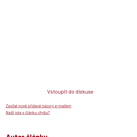
Vstoupit do diskuse
Zasílat nově přidané názory e-mailem
Našli jste v článku chybu?
Autor článku