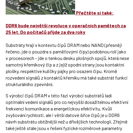
Přečtěte si také:
DDR6 bude největší revoluce v operačních pamětech za
25 let. Do počítačů přijde za dva roky
Substráty hrají v kontextu čipů DRAM nebo NAND (přesněji
řečeno, jde o pouzdra s paměťovými čipy) podobnou roli jako
v procesorech – jde o tenkou desku plošných spojů, která nese
samotný křemíkový čip a z jejíž spodní strany jsou kontaktní
plošky, respektive kuličky pájky pro osazení čipu. Kromě
rozvedení signálů z kontaktů křemíku má také substrát funkci
strukturálního zpevnění.
S výrobci čipů DRAM v této fázi výrobci substrátů ladí
optimální vedení signálů pro co nejvyšší dosažitelnou efektivní
frekvenci komunikace a energetickou efektivitu. Kvůli
zvyšování rychlosti, ale i větší datové šířce čipů je u DDR6
návrh substrátu obtížnější než u dřívějších technologií. Zřejmě
také ještě stále jsou v řešení fyzické rozměrové parametry