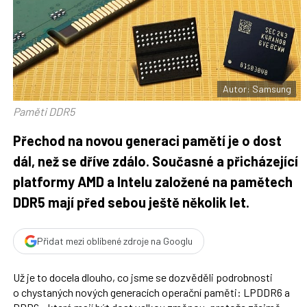
t
n
n
a
a
F
s
a
í
c
t
e
i
b
X
o
o
Autor: Samsung
k
u
Paměti DDR5
Přechod na novou generaci pamětí je o dost
dál, než se dříve zdálo. Současné a přicházející
platformy AMD a Intelu založené na pamětech
DDR5 mají před sebou ještě několik let.
Přidat mezi oblíbené zdroje na Googlu
Už je to docela dlouho, co jsme se dozvěděli podrobnosti
o chystaných nových generacích operační paměti: LPDDR6 a