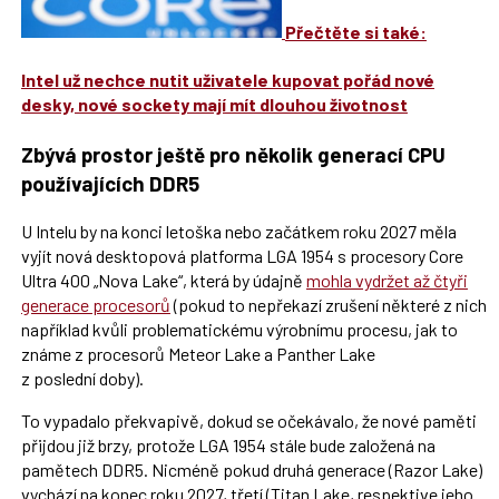
Přečtěte si také:
Intel už nechce nutit uživatele kupovat pořád nové
desky, nové sockety mají mít dlouhou životnost
Zbývá prostor ještě pro několik generací CPU
používajících DDR5
U Intelu by na konci letoška nebo začátkem roku 2027 měla
vyjít nová desktopová platforma LGA 1954 s procesory Core
Ultra 400 „Nova Lake“, která by údajně
mohla vydržet až čtyři
generace procesorů
(pokud to nepřekazí zrušení některé z nich
například kvůli problematickému výrobnímu procesu, jak to
známe z procesorů Meteor Lake a Panther Lake
z poslední doby).
To vypadalo překvapivě, dokud se očekávalo, že nové paměti
přijdou již brzy, protože LGA 1954 stále bude založená na
pamětech DDR5. Nicméně pokud druhá generace (Razor Lake)
vychází na konec roku 2027, třetí (Titan Lake, respektive jeho