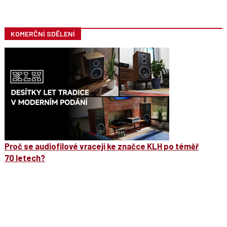
KOMERČNÍ SDĚLENÍ
Proč se audiofilové vracejí ke značce KLH po téměř
70 letech?