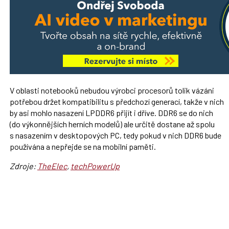
V oblasti notebooků nebudou výrobci procesorů tolik vázáni
potřebou držet kompatibilitu s předchozí generací, takže v nich
by asi mohlo nasazení LPDDR6 přijít i dříve. DDR6 se do nich
(do výkonnějších herních modelů) ale určitě dostane až spolu
s nasazením v desktopových PC, tedy pokud v nich DDR6 bude
používána a nepřejde se na mobilní paměti.
Zdroje:
TheElec
,
techPowerUp