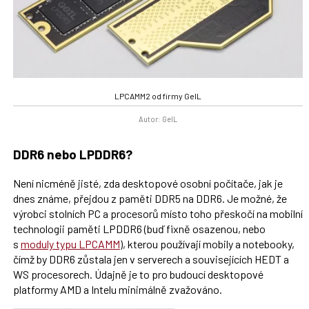
LPCAMM2 od firmy GeIL
Autor: GeIL
DDR6 nebo LPDDR6?
Není nicméně jisté, zda desktopové osobní počítače, jak je
dnes známe, přejdou z paměti DDR5 na DDR6. Je možné, že
výrobci stolních PC a procesorů místo toho přeskočí na mobilní
technologii paměti LPDDR6 (buď fixně osazenou, nebo
s
moduly typu LPCAMM
), kterou používají mobily a notebooky,
čímž by DDR6 zůstala jen v serverech a souvisejících HEDT a
WS procesorech. Údajně je to pro budoucí desktopové
platformy AMD a Intelu minimálně zvažováno.