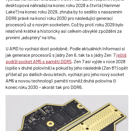
desktopová náhrada) na konec roku 2028 a čtvrtá (Hammer
Lake?) na konec roku 2029, zhruba by to sedělo s nasazením
DDR6 právě na konci roku 2030 pro následující generaci
procesorů už s novým socketem. Což by proti roku 2029 bylo
relativně krátké a historicky asi celkem obvyklé zpoždění za
prvními „adoptéry“ na trhu.
U AMD to vychází dost podobně. Podle aktuálních informací si
jak generace procesorů s jádry Zen 6, tak ta s jádry Zen 7
ještě
podrží socket AM5 s pamětí DDR5
. Zen 7 asi vyjde v roce 2028
(spíše v druhé polovině) a pokud by jeho následník (Zen 8?) opět
přišel až po dalších dvou letech, vychází pro jeho nový socket
AM6 a novou technologii pamětí rovněž druhá polovina či
konec roku 2030 – akorát tak pro DDR6.