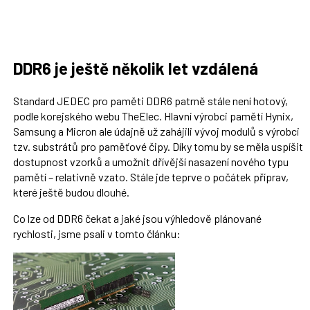
DDR6 je ještě několik let vzdálená
Standard JEDEC pro paměti DDR6 patrně stále není hotový,
podle korejského webu TheElec. Hlavní výrobci pamětí Hynix,
Samsung a Micron ale údajně už zahájili vývoj modulů s výrobci
tzv. substrátů pro paměťové čipy. Díky tomu by se měla uspíšit
dostupnost vzorků a umožnit dřívější nasazení nového typu
pamětí – relativně vzato. Stále jde teprve o počátek příprav,
které ještě budou dlouhé.
Co lze od DDR6 čekat a jaké jsou výhledově plánované
rychlosti, jsme psali v tomto článku: