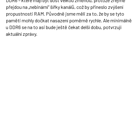
DDR6 – které mají být dost velkou změnou, protože zřejmě
přejdou na „nebinární“ šířky kanálů, což by přineslo zvýšení
propustnosti RAM. Původně jsme měli za to, že by se tyto
paměti mohly dočkat nasazení poměrně rychle. Ale minimálně
u DDR6 se na to asi bude ještě čekat delší dobu, potvrzují
aktuální zprávy.