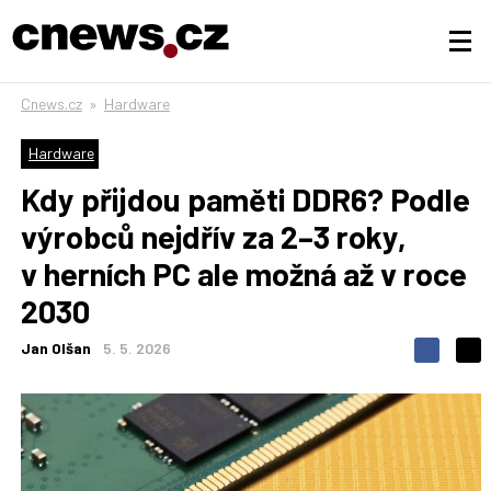
Cnews.cz
»
Hardware
Hardware
Kdy přijdou paměti DDR6? Podle
výrobců nejdřív za 2–3 roky,
v herních PC ale možná až v roce
2030
Jan Olšan
5. 5. 2026
S
S
S
d
d
d
í
í
í
l
l
e
e
l
j
j
t
e
t
e
e