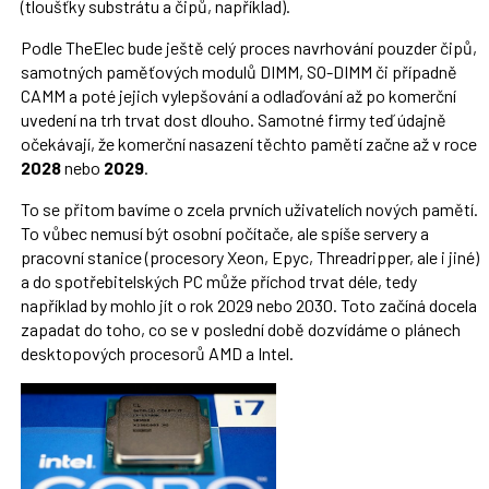
(tloušťky substrátu a čipů, například).
Podle TheElec bude ještě celý proces navrhování pouzder čipů,
samotných paměťových modulů DIMM, SO-DIMM či případně
CAMM a poté jejich vylepšování a odlaďování až po komerční
uvedení na trh trvat dost dlouho. Samotné firmy teď údajně
očekávají, že komerční nasazení těchto pamětí začne až v roce
2028
nebo
2029
.
To se přitom bavíme o zcela prvních uživatelích nových pamětí.
To vůbec nemusí být osobní počítače, ale spíše servery a
pracovní stanice (procesory Xeon, Epyc, Threadripper, ale i jiné)
a do spotřebitelských PC může příchod trvat déle, tedy
například by mohlo jít o rok 2029 nebo 2030. Toto začíná docela
zapadat do toho, co se v poslední době dozvídáme o plánech
desktopových procesorů AMD a Intel.