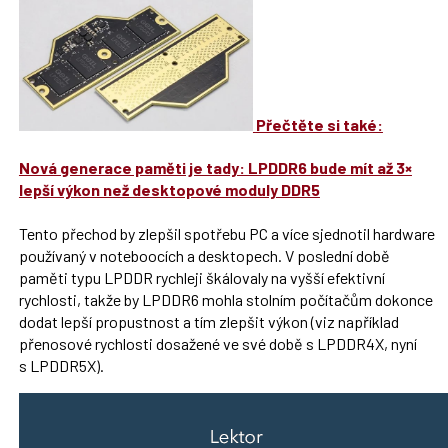
Přečtěte si také:
Nová generace paměti je tady: LPDDR6 bude mít až 3×
lepší výkon než desktopové moduly DDR5
Tento přechod by zlepšil spotřebu PC a více sjednotil hardware
používaný v noteboocích a desktopech. V poslední době
paměti typu LPDDR rychleji škálovaly na vyšší efektivní
rychlosti, takže by LPDDR6 mohla stolním počítačům dokonce
dodat lepší propustnost a tím zlepšit výkon (viz například
přenosové rychlosti dosažené ve své době s LPDDR4X, nyní
s LPDDR5X).