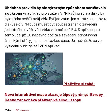
Obdobná pravidla by ale výrazným způsobem narušovala
soukromí
– například pro stažení VPN kvůli práci na dálku by
bylo třeba ověřit svůj věk. Byť jde zatím jen o krátkou zprávu,
diskuze o VPN bude muset být součástí snah o zavedení
jednotného ověřování věku v rámci celé EU. S aplikací pro
tento účel již EU napevno počítá a zavedení jednotlivými
členskými státy je pouze otázkou času. Je možné, že se ve
výsledku bude týkat i VPN aplikací.
Přečtěte si také:
Nová interaktivní mapa ukazuje čipový průmysl Evropy.
Česko zanechává překvapivě silnou stopu
Zdroj:
Gizmodo