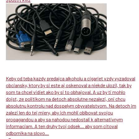
Keby od teba kazdy predajca alkoholu a cigariet vzdy vyzadoval
obciansky, ktory by si este aj oskenoval a niekde ulozil, tak by
som ta chcel vidiet ako by si to obhajoval. A uz by ti mohlo
dojst, ze politikom na detoch absolutne nezalezi, oni chcu
absolutnu kontrolu nad dospelym obyvatelstvom. Na detoch im
zalezi len do tej miery, aby ich mohli oblbovat svojou
propagandou a aby sa nahodou nedostali k alternativnym
informaciam. A ten druhy tvoj odsek... aby som citoval
odbornika na slovo…