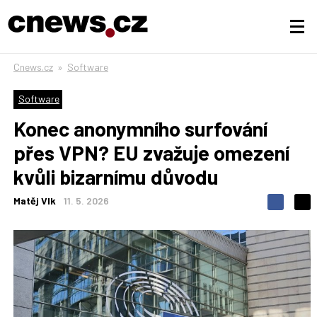
Cnews.cz
»
Software
Software
Konec anonymního surfování
přes VPN? EU zvažuje omezení
kvůli bizarnímu důvodu
Matěj Vlk
11. 5. 2026
S
S
S
d
d
d
í
í
í
l
l
e
e
l
j
j
t
e
t
e
e
t
n
n
a
a