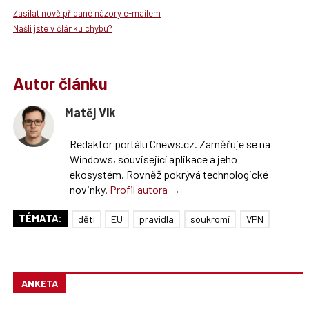
Zasílat nově přidané názory e-mailem
Našli jste v článku chybu?
Autor článku
Matěj Vlk
Redaktor portálu Cnews.cz. Zaměřuje se na
Windows, související aplikace a jeho
ekosystém. Rovněž pokrývá technologické
novinky.
Profil autora →
TÉMATA:
děti
EU
pravidla
soukromí
VPN
ANKETA