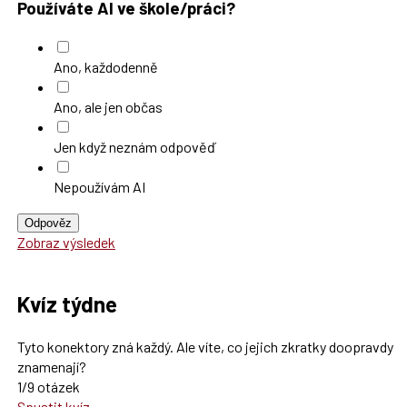
Používáte AI ve škole/práci?
Ano, každodenně
Ano, ale jen občas
Jen když neznám odpověď
Nepoužívám AI
Odpověz
Zobraz výsledek
Kvíz týdne
Tyto konektory zná každý. Ale víte, co jejich zkratky doopravdy
znamenají?
1/9 otázek
Spustit kvíz