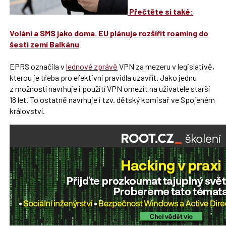
Přečtěte si také:
Volání a SMS jako doma. EU plánuje rozšířit roaming do
šesti zemí Balkánu
EPRS označila v
lednové zprávě
VPN za mezeru v legislativě,
kterou je třeba pro efektivní pravidla uzavřít. Jako jednu
z možností navrhuje i použití VPN omezit na uživatele starší
18 let. To ostatně navrhuje i tzv. dětský komisař ve Spojeném
království.