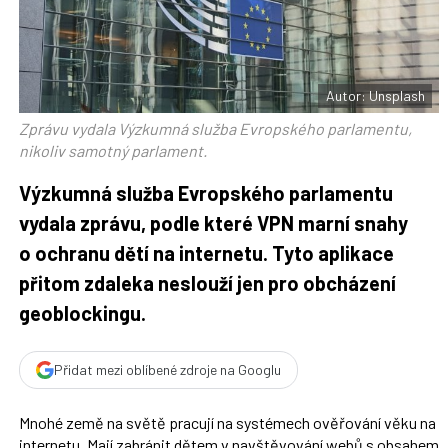
F
s
a
í
c
t
e
i
b
X
o
o
Autor: Unsplash
k
u
Zprávu vydala Výzkumná služba Evropského parlamentu,
nikoliv samotný parlament.
Výzkumná služba Evropského parlamentu
vydala zprávu, podle které VPN marní snahy
o ochranu dětí na internetu. Tyto aplikace
přitom zdaleka neslouží jen pro obcházení
geoblockingu.
Přidat mezi oblíbené zdroje na Googlu
Mnohé země na světě pracují na systémech ověřování věku na
internetu. Mají zabránit dětem v navštěvování webů s obsahem