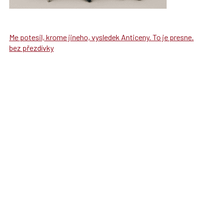
Me potesil, krome jineho, vysledek Anticeny. To je presne.
bez přezdívky