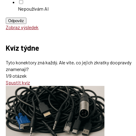
Nepoužívám AI
Odpověz
Zobraz výsledek
Kvíz týdne
Tyto konektory zná každý. Ale víte, co jejich zkratky doopravdy
znamenají?
1/9 otázek
Spustit kvíz