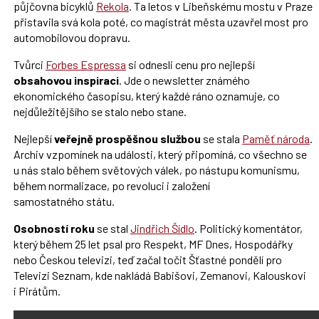
půjčovna bicyklů
Rekola
. Ta letos v Libeňskému mostu v Praze
přistavila svá kola poté, co magistrát města uzavřel most pro
automobilovou dopravu.
Tvůrci
Forbes Espressa
si odnesli cenu pro nejlepší
obsahovou inspiraci
. Jde o newsletter známého
ekonomického časopisu, který každé ráno oznamuje, co
nejdůležitějšího se stalo nebo stane.
Nejlepší
veřejně prospěšnou službou
se stala
Paměť národa
.
Archiv vzpomínek na události, který připomíná, co všechno se
u nás stalo během světových válek, po nástupu komunismu,
během normalizace, po revoluci i založení
samostatného státu.
Osobností roku
se stal
Jindřich Šídlo
. Politický komentátor,
který během 25 let psal pro Respekt, MF Dnes, Hospodářky
nebo Českou televizi, teď začal točit Šťastné pondělí pro
Televizi Seznam, kde nakládá Babišovi, Zemanovi, Kalouskovi
i Pirátům.