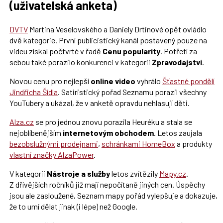
(uživatelská anketa)
DVTV
Martina Veselovského a Daniely Drtinové opět ovládlo
dvě kategorie. První publicistický kanál postavený pouze na
videu získal počtvrté v řadě
Cenu popularity
. Potřetí za
sebou také porazilo konkurenci v kategorii
Zpravodajství
.
Novou cenu pro nejlepší
online video
vyhrálo
Šťastné pondělí
Jindřicha Šídla
. Satiristický pořad Seznamu porazil všechny
YouTubery a ukázal, že v anketě opravdu nehlasují děti.
Alza.cz
se pro jednou znovu porazila Heuréku a stala se
nejoblíbenějším
internetovým obchodem
. Letos zaujala
bezobslužnými prodejnami
,
schránkami HomeBox
a produkty
vlastní značky AlzaPower
.
V kategorii
Nástroje a služby
letos zvítězily
Mapy.cz
.
Z dřívějších ročníků již mají nepočítaně jiných cen. Úspěchy
jsou ale zasloužené, Seznam mapy pořád vylepšuje a dokazuje,
že to umí dělat jinak (i lépe) než Google.