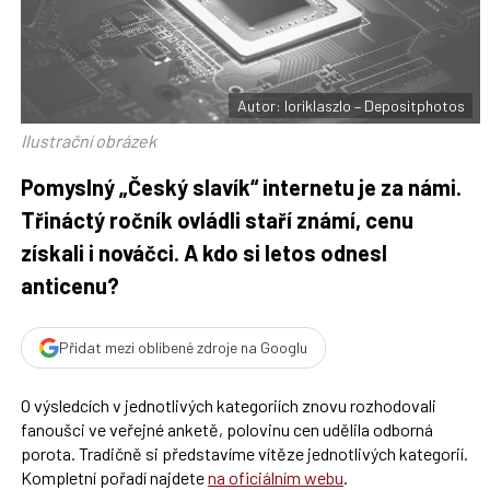
F
s
a
í
c
t
e
i
b
X
o
o
Autor: loriklaszlo – Depositphotos
k
u
Ilustrační obrázek
Pomyslný „Český slavík“ internetu je za námi.
Třináctý ročník ovládli staří známí, cenu
získali i nováčci. A kdo si letos odnesl
anticenu?
Přidat mezi oblíbené zdroje na Googlu
O výsledcích v jednotlivých kategoriích znovu rozhodovali
fanoušci ve veřejné anketě, polovinu cen udělila odborná
porota. Tradičně si představíme vítěze jednotlivých kategorií.
Kompletní pořadí najdete
na oficiálním webu
.