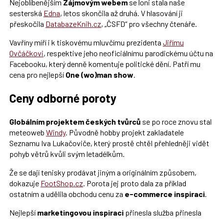
Nejoblíbenějším
Zájmovým webem
se loni stala naše
sesterská
Edna
, letos skončila až druhá. V hlasování ji
přeskočila
DatabazeKnih.cz
, „ČSFD“ pro všechny čtenáře.
Vavříny míří i k tiskovému mluvčímu prezidenta
Jiřímu
Ovčáčkovi
, respektive jeho neoficiálnímu parodickému účtu na
Facebooku, který denně komentuje politické dění. Patří mu
cena pro nejlepší
One (wo)man show
.
Ceny odborné poroty
Globálním projektem českých tvůrců
se po roce znovu stal
meteoweb
Windy
. Původně hobby projekt zakladatele
Seznamu Iva Lukačoviče, který prostě chtěl přehledněji vidět
pohyb větrů kvůli svým letadélkům.
Že se dají tenisky prodávat jiným a originálním způsobem,
dokazuje
FootShop.cz
. Porota jej proto dala za příklad
ostatním a udělila obchodu cenu za
e-commerce inspiraci
.
Nejlepší
marketingovou inspiraci
přinesla služba přinesla