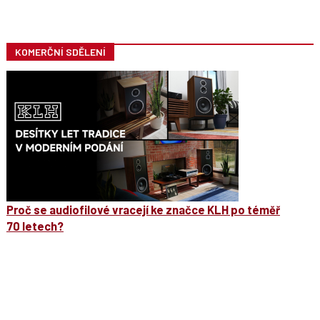
KOMERČNÍ SDĚLENÍ
Proč se audiofilové vracejí ke značce KLH po téměř
70 letech?