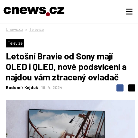
Cnews.cz
»
Televize
Televize
Letošní Bravie od Sony mají
OLED i QLED, nové podsvícení a
najdou vám ztracený ovladač
Radomír Kejduš
19. 4. 2024
S
S
S
d
d
d
í
í
í
l
l
e
e
l
j
j
t
e
t
e
e
t
n
n
a
a