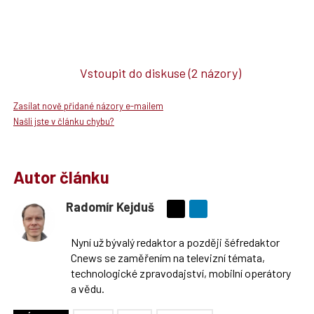
Vstoupit do diskuse
(2 názory)
Zasílat nově přidané názory e-mailem
Našli jste v článku chybu?
Autor článku
Radomír Kejduš
Sdílejte
na
Nyní už bývalý redaktor a později šéfredaktor
síti
Cnews se zaměřením na televizní témata,
X
technologické zpravodajství, mobilní operátory
a vědu.