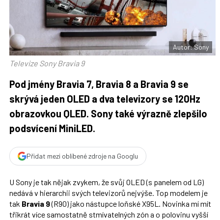
F
s
a
í
c
t
e
i
b
X
o
o
Autor: Sony
k
u
Televize Sony Bravia 9
Pod jmény Bravia 7, Bravia 8 a Bravia 9 se
skrývá jeden OLED a dva televizory se 120Hz
obrazovkou QLED. Sony také výrazně zlepšilo
podsvícení MiniLED.
Přidat mezi oblíbené zdroje na Googlu
U Sony je tak nějak zvykem, že svůj OLED (s panelem od LG)
nedává v hierarchii svých televizorů nejvýše. Top modelem je
tak
Bravia 9
(R90) jako nástupce loňské X95L. Novinka mí mít
třikrát více samostatně stmívatelných zón a o polovinu vyšší