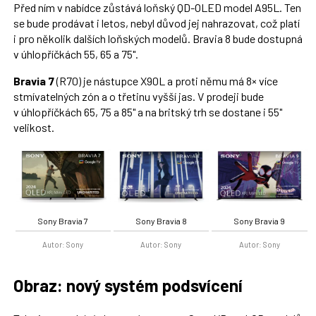
Před ním v nabídce zůstává loňský QD-OLED model A95L. Ten
se bude prodávat i letos, nebyl důvod jej nahrazovat, což platí
i pro několik dalších loňských modelů. Bravia 8 bude dostupná
v úhlopříčkách 55, 65 a 75".
Bravia 7
(R70) je nástupce X90L a proti němu má 8× více
stmívatelných zón a o třetinu vyšší jas. V prodeji bude
v úhlopříčkách 65, 75 a 85" a na britský trh se dostane i 55"
velikost.
Sony Bravia 7
Sony Bravia 8
Sony Bravia 9
Autor: Sony
Autor: Sony
Autor: Sony
Obraz: nový systém podsvícení