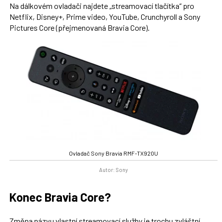
Na dálkovém ovladači najdete „streamovací tlačítka“ pro
Netflix, Disney+, Prime video, YouTube, Crunchyroll a Sony
Pictures Core (přejmenovaná Bravia Core).
Ovladač Sony Bravia RMF-TX920U
Autor: Sony
Konec Bravia Core?
Změna názvu vlastní streamovací služby je trochu zvláštní,