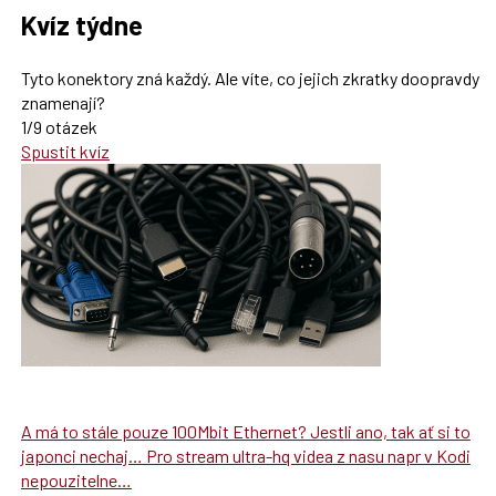
Kvíz týdne
Tyto konektory zná každý. Ale víte, co jejich zkratky doopravdy
znamenají?
1/9 otázek
Spustit kvíz
A má to stále pouze 100Mbit Ethernet? Jestli ano, tak ať si to
japonci nechaj… Pro stream ultra-hq videa z nasu napr v Kodi
nepouzitelne…