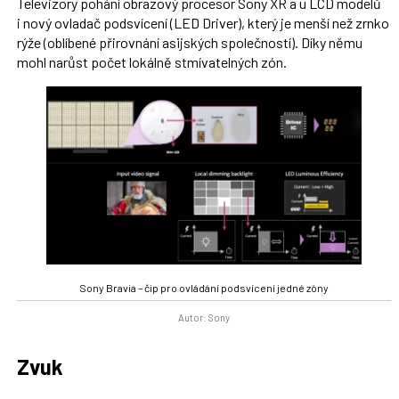
Televizory pohání obrazový procesor Sony XR a u LCD modelů
i nový ovladač podsvícení (LED Driver), který je menší než zrnko
rýže (oblíbené přirovnání asijských společností). Díky němu
mohl narůst počet lokálně stmívatelných zón.
Sony Bravia – čip pro ovládání podsvícení jedné zóny
Autor: Sony
Zvuk