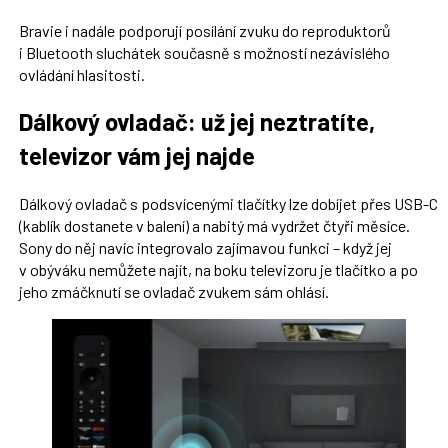
Bravie i nadále podporují posílání zvuku do reproduktorů
i Bluetooth sluchátek současně s možností nezávislého
ovládání hlasitosti.
Dálkový ovladač: už jej neztratíte,
televizor vám jej najde
Dálkový ovladač s podsvícenými tlačítky lze dobíjet přes USB-C
(kablík dostanete v balení) a nabitý má vydržet čtyři měsíce.
Sony do něj navíc integrovalo zajímavou funkci – když jej
v obýváku nemůžete najít, na boku televizoru je tlačítko a po
jeho zmáčknutí se ovladač zvukem sám ohlásí.