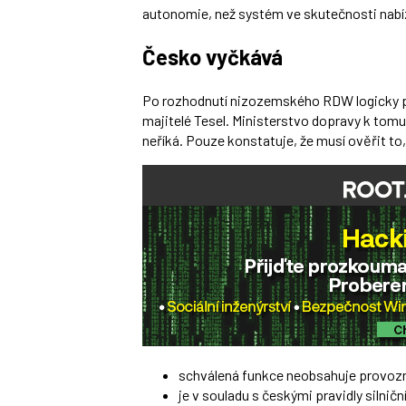
autonomie, než systém ve skutečnosti nabíz
Česko vyčkává
Po rozhodnutí nizozemského RDW logicky po 
majitelé Tesel. Ministerstvo dopravy k tomu
neříká. Pouze konstatuje, že musí ověřit to,
schválená funkce neobsahuje provoz
je v souladu s českými pravidly silnič