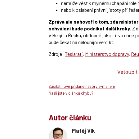
nemůže vést k mylnému chápání role ř
nebo k oslabení právní jistoty při řeš
Zpráva ale nehovoří o tom, zda minist
schválení bude podnikat další kroky
. Z 
v Belgii a Řecku, obdobně jako Litva chce 
bude čekat na celounijní verdikt.
Zdroje:
Teslarati
,
Ministerstvo dopravy
,
Reu
Vstoupit
Zasílat nově přidané názory e-mailem
Našli jste v článku chybu?
Autor článku
Matěj Vlk