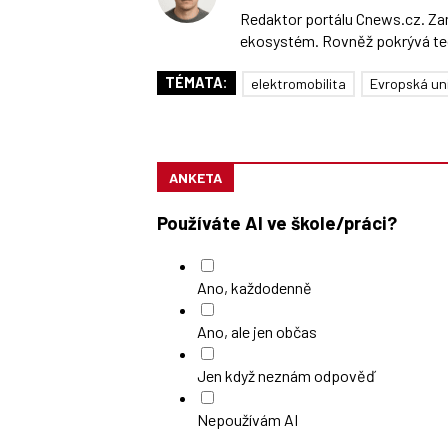
Redaktor portálu Cnews.cz. Zam
ekosystém. Rovněž pokrývá te
TÉMATA:
elektromobilita
Evropská un
ANKETA
Používáte AI ve škole/práci?
Ano, každodenně
Ano, ale jen občas
Jen když neznám odpověď
Nepoužívám AI