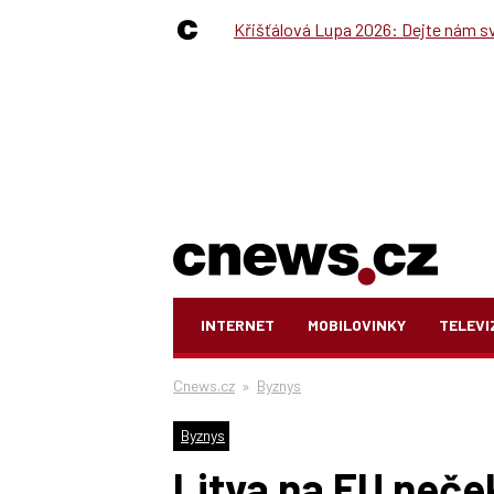
Křišťálová Lupa 2026: Dejte nám své
INTERNET
MOBILOVINKY
TELEVI
Cnews.cz
»
Byznys
Byznys
Litva na EU neče