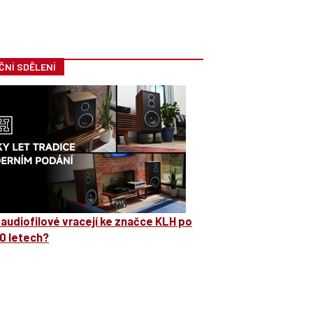
ČNÍ SDĚLENÍ
 audiofilové vracejí ke značce KLH po
0 letech?