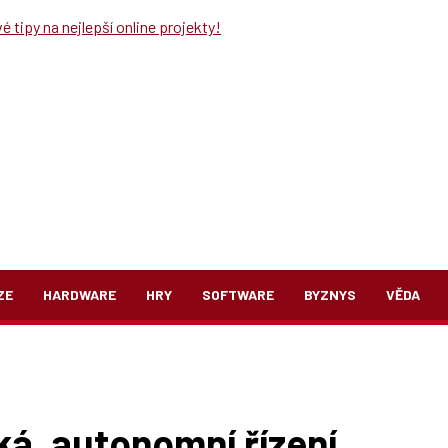
 tipy na nejlepší online projekty!
ZE
HARDWARE
HRY
SOFTWARE
BYZNYS
VĚDA
ká, autonomní řízení