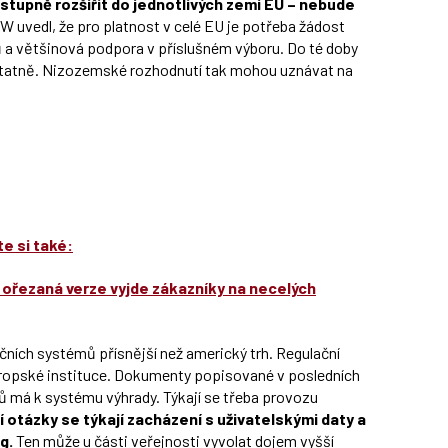
stupně rozšířit do jednotlivých zemí EU – nebude
W uvedl, že pro platnost v celé EU je potřeba žádost
 a většinová podpora v příslušném výboru. Do té doby
atně. Nizozemské rozhodnutí tak mohou uznávat na
e si také:
 ořezaná verze vyjde zákazníky na necelých
čních systémů přísnější než americký trh. Regulační
evropské instituce. Dokumenty popisované v posledních
rů má k systému výhrady. Týkají se třeba provozu
í otázky se týkají zacházení s uživatelskými daty a
ng.
Ten může u části veřejnosti vyvolat dojem vyšší