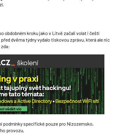
í.
obdobném kroku jako v Litvě začali volat i čeští
 před dvěma týdny vydalo tiskovou zprávu, která ale nic
 zda:
ní podmínky specifické pouze pro Nizozemsko,
ního provozu,