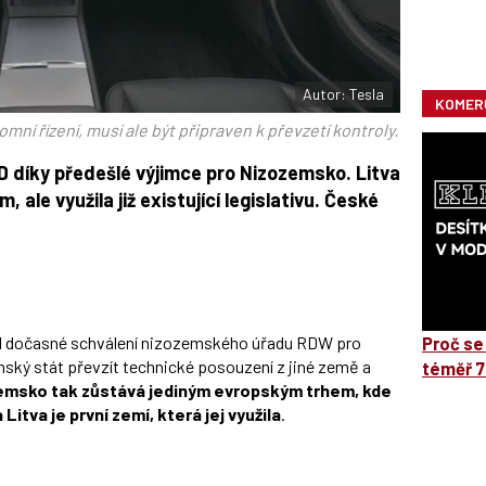
Autor: Tesla
KOMER
mní řízení, musí ale být připraven k převzetí kontroly.
D díky předešlé výjimce pro Nizozemsko. Litva
le využila již existující legislativu. České
nal dočasné schválení nizozemského úřadu RDW pro
Proč se
nský stát převzít technické posouzení z jiné země a
téměř 7
emsko tak zůstává jediným evropským trhem, kde
Litva je první zemí, která jej využila
.