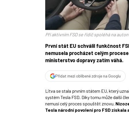
Při aktivním FSD se řidič spoléhá na autono
První stát EU schválil funkčnost FS
nemusela procházet celým procesem, a
ministerstvo dopravy zatím váhá.
Přidat mezi oblíbené zdroje na Googlu
Litva se stala prvním státem EU, který uz
systém Tesla FSD. Díky tomu může další čle
nemusí celý proces spouštět znovu.
Nizoz
Tesla národní povolení pro FSD získala a 