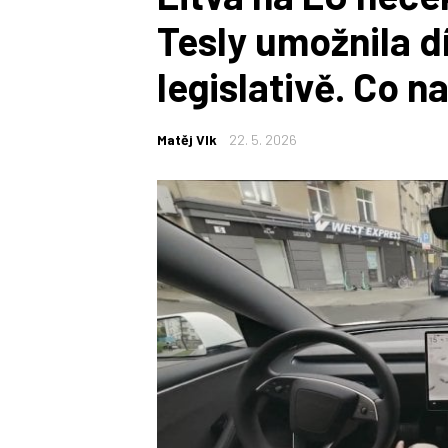
Tesly umožnila d
legislativě. Co n
Matěj Vlk
22. 5. 2026