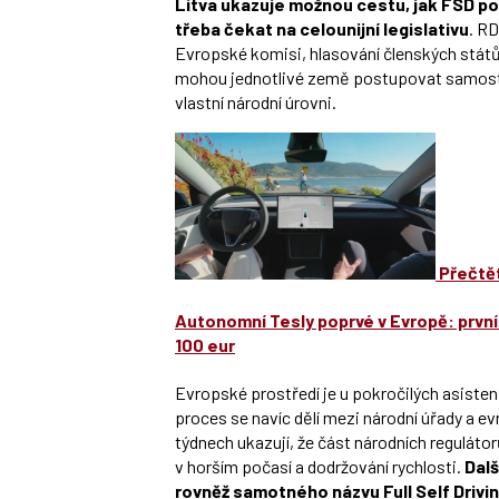
Litva ukazuje možnou cestu, jak FSD po
třeba čekat na celounijní legislativu
. RD
Evropské komisi, hlasování členských států
mohou jednotlivé země postupovat samost
vlastní národní úrovni.
Přečtět
Autonomní Tesly poprvé v Evropě: první
100 eur
Evropské prostředí je u pokročilých asisten
proces se navíc dělí mezi národní úřady a 
týdnech ukazují, že část národních reguláto
v horším počasí a dodržování rychlosti.
Dalš
rovněž samotného názvu Full Self Drivi