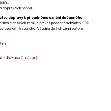
idiče,
ení dopravních nehod.
erstvo dopravy k případnému uznání dočasného
dalších členských zemí je pravděpodobné schválení FSD
postupovat i Estonsko. Většina dalších zemí potom
ters
 do diskuse
(1 názor)