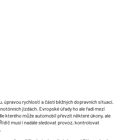
úpravou rychlosti a částí běžných dopravních situací.
notónních jízdách. Evropské úřady ho ale řadí mezi
le kterého může automobil převzít některé úkony, ale
idič musí i nadále sledovat provoz, kontrolovat
.