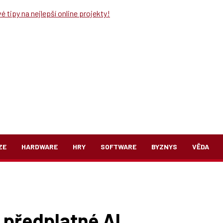
 tipy na nejlepší online projekty!
ZE
HARDWARE
HRY
SOFTWARE
BYZNYS
VĚDA
 předplatné AI.