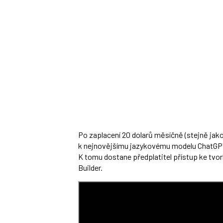
Po zaplacení 20 dolarů měsíčně (stejně jako 
k nejnovějšímu jazykovému modelu ChatGPT-
K tomu dostane předplatitel přístup ke tvor
Builder.