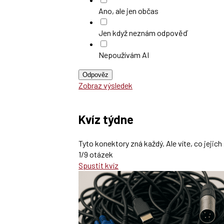
Ano, ale jen občas
Jen když neznám odpověď
Nepoužívám AI
Odpověz
Zobraz výsledek
Kvíz týdne
Tyto konektory zná každý. Ale víte, co jeji
1/9 otázek
Spustit kvíz