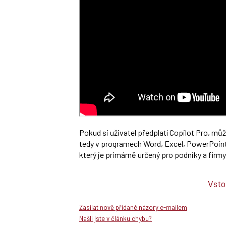
Pokud si uživatel předplatí Copilot Pro, můž
tedy v programech Word, Excel, PowerPoint 
který je primárně určený pro podniky a firmy
Vsto
Zasílat nově přidané názory e-mailem
Našli jste v článku chybu?