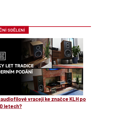
ČNÍ SDĚLENÍ
 audiofilové vracejí ke značce KLH po
0 letech?