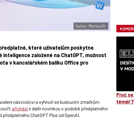
Autor: Microsoft
KOMER
 předplatné, které uživatelům poskytne
é inteligence založené na ChatGPT, možnost
ota v kancelářském balíku Office pro
Proč se
téměř 7
 ucelení názvosloví a vyhnutí se budoucím zmatkům
rosoft
přichází
s další novinkou v podobě předplatného
í od předplatného ChatGPT Plus od OpenAI.