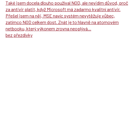
Také jsem docela dlouho používal NOD, ale nevidím důvod, proč
za antivir platit, když Microsoft má zadarmo kvalitní antivir.
Přešel jsem na něj, MSE navíc systém nevytěžuje vůbec,
zatímco NOD celkem dost. Znát je to hlavně na atomovém
netbooku, který výkonem zrovna neoplývá...
bez přezdívky