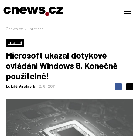
Cnews.cz
»
Internet
Internet
Microsoft ukázal dotykové
ovládání Windows 8. Konečně
použitelné!
Lukáš Václavík
2. 6. 2011
S
S
S
d
d
d
í
í
í
l
l
e
e
l
j
j
t
e
t
e
e
t
n
n
a
a