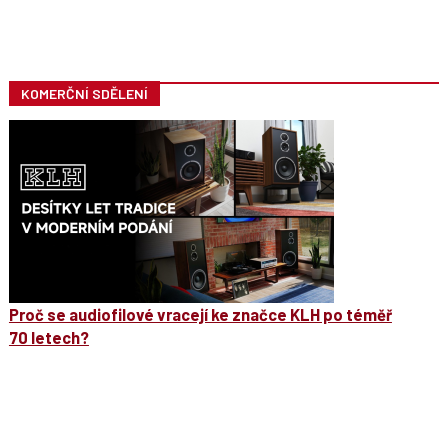
KOMERČNÍ SDĚLENÍ
Proč se audiofilové vracejí ke značce KLH po téměř
70 letech?