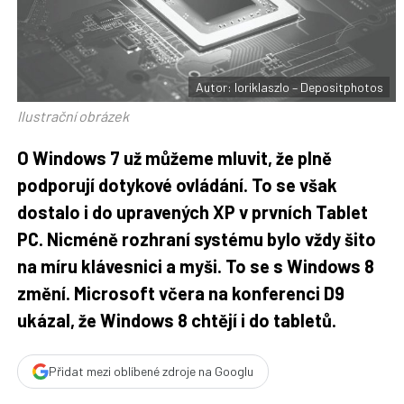
F
s
a
í
c
t
e
i
b
X
o
o
Autor: loriklaszlo – Depositphotos
k
u
Ilustrační obrázek
O Windows 7 už můžeme mluvit, že plně
podporují dotykové ovládání. To se však
dostalo i do upravených XP v prvních Tablet
PC. Nicméně rozhraní systému bylo vždy šito
na míru klávesnici a myši. To se s Windows 8
změní. Microsoft včera na konferenci D9
ukázal, že Windows 8 chtějí i do tabletů.
Přidat mezi oblíbené zdroje na Googlu