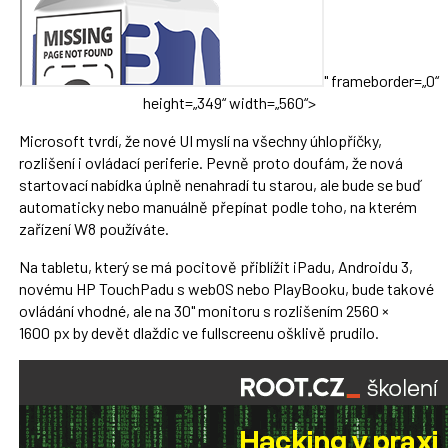
" frameborder=„0“
height=„349“ width=„560“>
Microsoft tvrdí, že nové UI myslí na všechny úhlopříčky,
rozlišení i ovládací periferie. Pevně proto doufám, že nová
startovací nabídka úplně nenahradí tu starou, ale bude se buď
automaticky nebo manuálně přepínat podle toho, na kterém
zařízení W8 používáte.
Na tabletu, který se má pocitově přiblížit iPadu, Androidu 3,
novému HP TouchPadu s webOS nebo PlayBooku, bude takové
ovládání vhodné, ale na 30" monitoru s rozlišením 2560 ×
1600 px by devět dlaždic ve fullscreenu ošklivě prudilo.