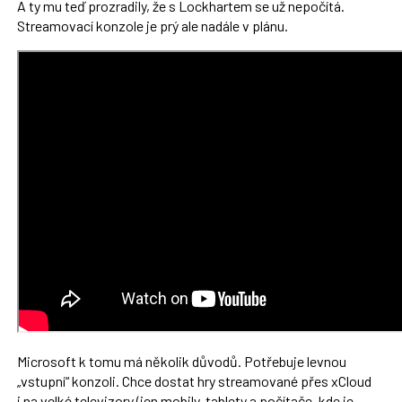
A ty mu teď prozradily, že s Lockhartem se už nepočítá.
Streamovací konzole je prý ale nadále v plánu.
Microsoft k tomu má několik důvodů. Potřebuje levnou
„vstupní“ konzoli. Chce dostat hry streamované přes xCloud
i na velké televizory (jen mobily, tablety a počítače, kde je