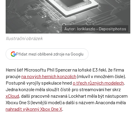
F
s
a
í
c
t
e
i
b
X
o
o
Autor: loriklaszlo – Depositphotos
k
u
Ilustrační obrázek
Přidat mezi oblíbené zdroje na Googlu
Herní šéf Microsoftu Phil Spencer na loňské E3 řekl, že firma
pracuje
na nových herních konzolích
(mluvil v množném čísle).
Postupně vyrojily spekulace hned
o třech různých modelech
.
Jedna konzole měla sloužit čistě pro streamování her skrz
xCloud
, další pracovně nazvaná Lockhart měla být nástupcem
Xboxu One S (levnější model) a další s názvem Anaconda měla
nahradit výkonný Xbox One X
.