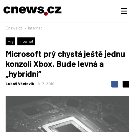
Cnews.cz
»
Internet
Hry
Internet
Microsoft prý chystá ještě jednu
konzoli Xbox. Bude levná a
„hybridní“
Lukáš Václavík
4. 7. 2019
S
S
S
d
d
d
í
í
í
l
l
e
e
l
j
j
t
e
t
e
e
t
n
n
a
a