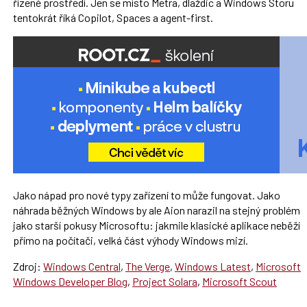
řízené prostředí. Jen se místo Metra, dlaždic a Windows Storu
tentokrát říká Copilot, Spaces a agent-first.
Jako nápad pro nové typy zařízení to může fungovat. Jako
náhrada běžných Windows by ale Aion narazil na stejný problém
jako starší pokusy Microsoftu: jakmile klasické aplikace neběží
přímo na počítači, velká část výhody Windows mizí.
Zdroj:
Windows Central
,
The Verge
,
Windows Latest
,
Microsoft
Windows Developer Blog
,
Project Solara
,
Microsoft Scout