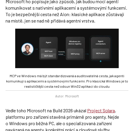
Microsoft ho popisuje jako způsob, jak budou moci agenti
komunikovat s nativními aplikacemi a systémovými funkcemi.
To je bezpečnější cesta než Aion: klasické aplikace zůstávají
na místě, jen se nad ně přidává agentní vrstva.
MCP ve Windows má být standardizovaná a auditovatelná cesta, jak agenti
komunikují s aplikacemi a systémovými funkcemi. Pro klasická Windows je to
realističtější cesta než odsun Win32 aplikací do cloudu
Autor: Microsoft
Vedle toho Microsoft na Build 2026 ukázal
Project Solara
,
platformu pro zařízení stavěná primárně pro agenty. Nejde
o Windows pro běžná PC, ale o specializovaná zařízení
navázaná na agenty, konkrétní práci a cloudové služby.