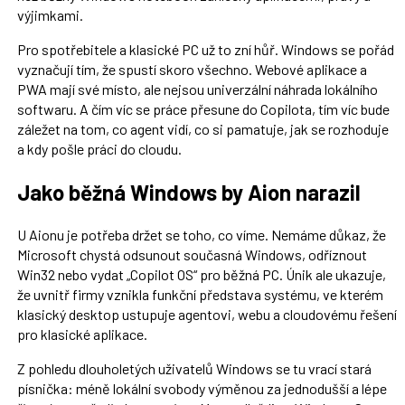
výjimkami.
Pro spotřebitele a klasické PC už to zní hůř. Windows se pořád
vyznačují tím, že spustí skoro všechno. Webové aplikace a
PWA mají své místo, ale nejsou univerzální náhrada lokálního
softwaru. A čím víc se práce přesune do Copilota, tím víc bude
záležet na tom, co agent vidí, co si pamatuje, jak se rozhoduje
a kdy pošle práci do cloudu.
Jako běžná Windows by Aion narazil
U Aionu je potřeba držet se toho, co víme. Nemáme důkaz, že
Microsoft chystá odsunout současná Windows, odříznout
Win32 nebo vydat „Copilot OS“ pro běžná PC. Únik ale ukazuje,
že uvnitř firmy vznikla funkční představa systému, ve kterém
klasický desktop ustupuje agentovi, webu a cloudovému řešení
pro klasické aplikace.
Z pohledu dlouholetých uživatelů Windows se tu vrací stará
písnička: méně lokální svobody výměnou za jednodušší a lépe