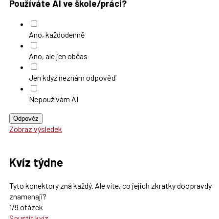
Používáte AI ve škole/práci?
Ano, každodenně
Ano, ale jen občas
Jen když neznám odpověď
Nepoužívám AI
Odpověz
Zobraz výsledek
Kvíz týdne
Tyto konektory zná každý. Ale víte, co jejich zkratky doopravdy
znamenají?
1/9 otázek
Spustit kvíz