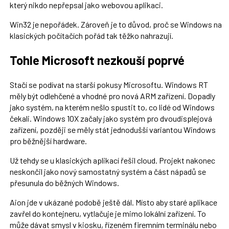
který nikdo nepřepsal jako webovou aplikaci.
Win32 je nepořádek. Zároveň je to důvod, proč se Windows na
klasických počítačích pořád tak těžko nahrazují.
Tohle Microsoft nezkouší poprvé
Stačí se podívat na starší pokusy Microsoftu. Windows RT
měly být odlehčené a vhodné pro nová ARM zařízení. Dopadly
jako systém, na kterém nešlo spustit to, co lidé od Windows
čekali. Windows 10X začaly jako systém pro dvoudisplejová
zařízení, později se měly stát jednodušší variantou Windows
pro běžnější hardware.
Už tehdy se u klasických aplikací řešil cloud. Projekt nakonec
neskončil jako nový samostatný systém a část nápadů se
přesunula do běžných Windows.
Aion jde v ukázané podobě ještě dál. Místo aby staré aplikace
zavřel do kontejneru, vytlačuje je mimo lokální zařízení. To
může dávat smysl v kiosku, řízeném firemním terminálu nebo