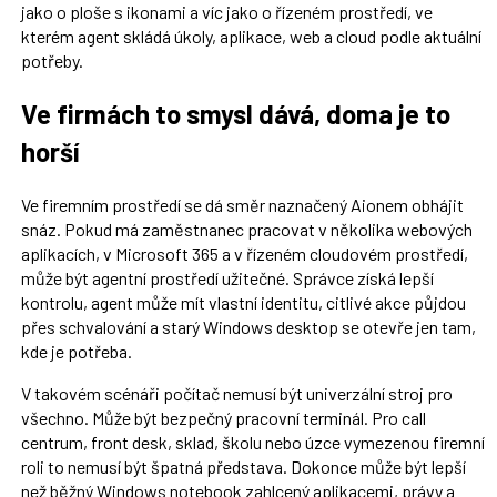
jako o ploše s ikonami a víc jako o řízeném prostředí, ve
kterém agent skládá úkoly, aplikace, web a cloud podle aktuální
potřeby.
Ve firmách to smysl dává, doma je to
horší
Ve firemním prostředí se dá směr naznačený Aionem obhájit
snáz. Pokud má zaměstnanec pracovat v několika webových
aplikacích, v Microsoft 365 a v řízeném cloudovém prostředí,
může být agentní prostředí užitečné. Správce získá lepší
kontrolu, agent může mít vlastní identitu, citlivé akce půjdou
přes schvalování a starý Windows desktop se otevře jen tam,
kde je potřeba.
V takovém scénáři počítač nemusí být univerzální stroj pro
všechno. Může být bezpečný pracovní terminál. Pro call
centrum, front desk, sklad, školu nebo úzce vymezenou firemní
roli to nemusí být špatná představa. Dokonce může být lepší
než běžný Windows notebook zahlcený aplikacemi, právy a