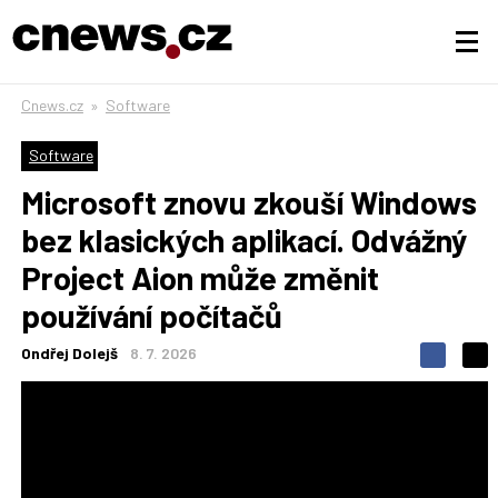
Cnews.cz
»
Software
Software
Microsoft znovu zkouší Windows
bez klasických aplikací. Odvážný
Project Aion může změnit
používání počítačů
Ondřej Dolejš
8. 7. 2026
S
S
S
d
d
d
í
í
í
l
l
e
e
l
j
j
t
e
t
e
e