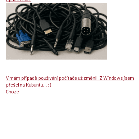
V mám případě používání počítače už změnil. Z Windows jsem
přešel na Kubuntu... :)
Choze