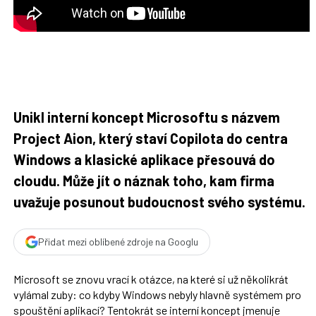
t
n
n
a
a
F
s
a
í
c
t
e
i
b
X
o
o
k
u
Unikl interní koncept Microsoftu s názvem
Project Aion, který staví Copilota do centra
Windows a klasické aplikace přesouvá do
cloudu. Může jít o náznak toho, kam firma
uvažuje posunout budoucnost svého systému.
Přidat mezi oblíbené zdroje na Googlu
Microsoft se znovu vrací k otázce, na které si už několikrát
vylámal zuby: co kdyby Windows nebyly hlavně systémem pro
spouštění aplikací? Tentokrát se interní koncept jmenuje