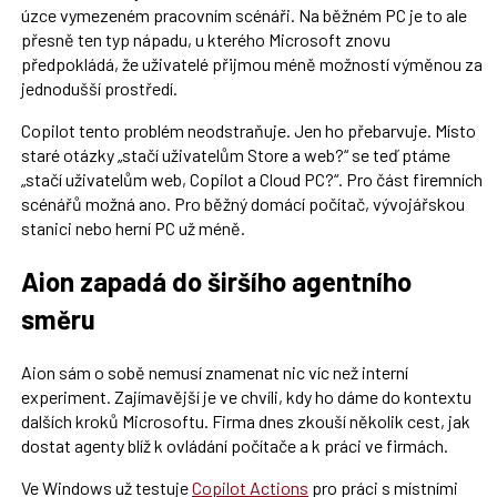
úzce vymezeném pracovním scénáři. Na běžném PC je to ale
přesně ten typ nápadu, u kterého Microsoft znovu
předpokládá, že uživatelé přijmou méně možností výměnou za
jednodušší prostředí.
Copilot tento problém neodstraňuje. Jen ho přebarvuje. Místo
staré otázky „stačí uživatelům Store a web?“ se teď ptáme
„stačí uživatelům web, Copilot a Cloud PC?“. Pro část firemních
scénářů možná ano. Pro běžný domácí počítač, vývojářskou
stanici nebo herní PC už méně.
Aion zapadá do širšího agentního
směru
Aion sám o sobě nemusí znamenat nic víc než interní
experiment. Zajímavější je ve chvíli, kdy ho dáme do kontextu
dalších kroků Microsoftu. Firma dnes zkouší několik cest, jak
dostat agenty blíž k ovládání počítače a k práci ve firmách.
Ve Windows už testuje
Copilot Actions
pro práci s místními