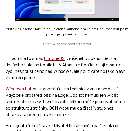
Místo klasického Startu pracuje Aion s launcherem kolem Copilota a vstupním
polem pro psaní nebo hlas
Autor: Windows Latest / Microsoft
Připomíná to směs
ChromeOS
, zrušeného pokusu Sets a
dnešního tlaku na Copilota. V Aionu ale Copilot stojí o patro
výš: nespouštíte ho nad Windows, ale používáte ho jako hlavní
vstup do práce.
Windows Latest
upozorňuje i na technicky zajímavý detail.
Když celé prostředí běží na Edge, Copilot nemusí jen „vidět“
snímek obrazovky. U webových aplikací může pracovat přímo
se strukturou stránky. DOM webu mu dá čistší vstup než
obrazovka přečtená jako obrázek.
Pro agenta je to lákavé. Uživatel tím ale udělá další krok od