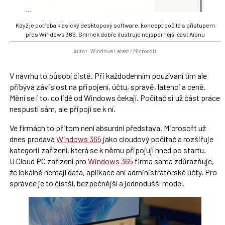
Když je potřeba klasický desktopový software, koncept počítá s přístupem
přes Windows 365. Snímek dobře ilustruje nejspornější část Aionu
Autor: Windows Latest / Microsoft
V návrhu to působí čistě. Při každodenním používání tím ale
přibývá závislost na připojení, účtu, správě, latenci a ceně.
Mění se i to, co lidé od Windows čekají. Počítač si už část práce
nespustí sám, ale připojí se k ní.
Ve firmách to přitom není absurdní představa. Microsoft už
dnes prodává
Windows 365
jako cloudový počítač a rozšiřuje
kategorii zařízení, která se k němu připojují hned po startu.
U Cloud PC zařízení pro
Windows 365
firma sama zdůrazňuje,
že lokálně nemají data, aplikace ani administrátorské účty. Pro
správce je to čistší, bezpečnější a jednodušší model.