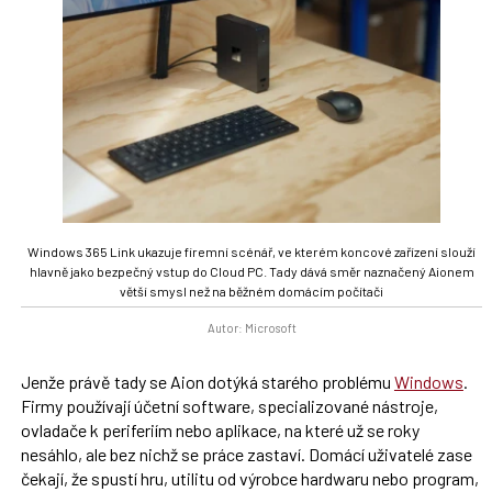
Windows 365 Link ukazuje firemní scénář, ve kterém koncové zařízení slouží
hlavně jako bezpečný vstup do Cloud PC. Tady dává směr naznačený Aionem
větší smysl než na běžném domácím počítači
Autor: Microsoft
Jenže právě tady se Aion dotýká starého problému
Windows
.
Firmy používají účetní software, specializované nástroje,
ovladače k periferiím nebo aplikace, na které už se roky
nesáhlo, ale bez nichž se práce zastaví. Domácí uživatelé zase
čekají, že spustí hru, utilitu od výrobce hardwaru nebo program,