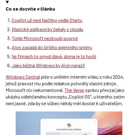
Co se dozvíte v článku
Copilot už není tlačítko vedle Startu
Klasické aplikace by čekaly v cloudu
Tohle Microsoft nezkouší poprvé
Aion zapadá do širšího agentního směru
Ve firmách to smysl dává, doma je to horší
Jako běžná Windows by Aion narazil
Windows Central
píše o uniklém interním videu z roku 2024,
jehož pravost mu podle redakce potvrdily vlastní zdroje.
Microsoft nic nekomentoval.
The Verge
zprávu převzal jako
ukázku odlehčeného konceptu „Copilot OS“, u kterého zatím
není jasné, zda by se vůbec někdy měl dostat k uživatelům.