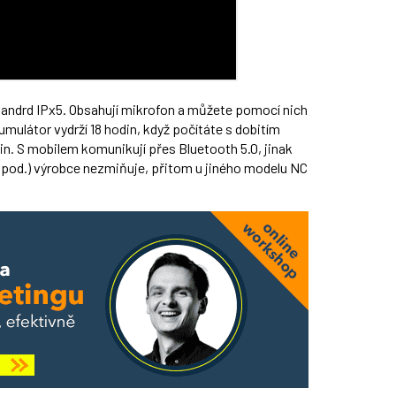
tandrd IPx5. Obsahují mikrofon a můžete pomocí nich
mulátor vydrží 18 hodin, když počítáte s dobitím
in. S mobilem komunikují přes Bluetooth 5.0, jinak
 apod.) výrobce nezmiňuje, přitom u jiného modelu NC