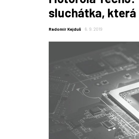
sluchátka, která 
Radomír Kejduš
6. 9. 2019