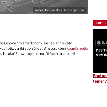
Autor: loriklaszlo – Depositphotos
KOMER
nd Lenova pro smartphony, ale neplatí to vždy.
ou totiž vyrábí společnost Binaton, která
koupila audio
. Na akci Showstoppers na Ifě jsem tak narazil na
Proč se
téměř 7