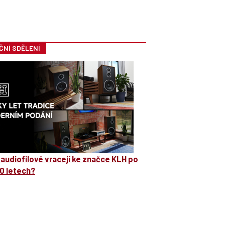
ČNÍ SDĚLENÍ
 audiofilové vracejí ke značce KLH po
0 letech?