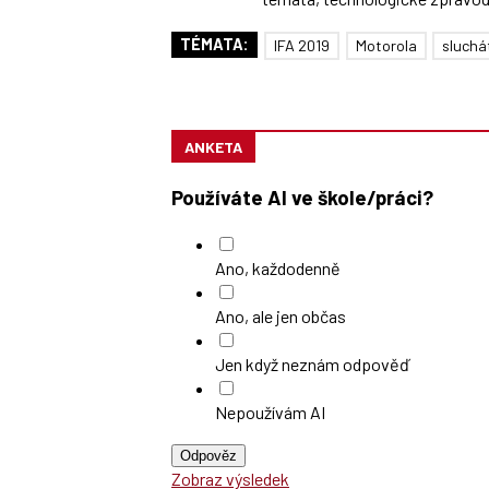
TÉMATA:
IFA 2019
Motorola
sluchá
ANKETA
Používáte AI ve škole/práci?
Ano, každodenně
Ano, ale jen občas
Jen když neznám odpověď
Nepoužívám AI
Odpověz
Zobraz výsledek