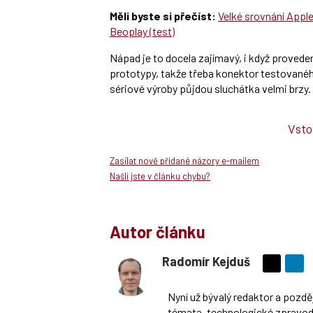
Měli byste si přečíst:
Velké srovnání Appl
Beoplay (test)
Nápad je to docela zajímavý, i když proved
prototypy, takže třeba konektor testovaného
sériové výroby půjdou sluchátka velmi brzy. 
Vsto
Zasílat nově přidané názory e-mailem
Našli jste v článku chybu?
Autor článku
Radomír Kejduš
Sdílejte
na
Nyní už bývalý redaktor a pozd
síti
témata, technologické zpravoda
X