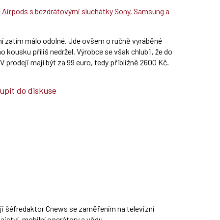
e Airpods s bezdrátovými sluchátky Sony, Samsung a
ení zatím málo odolné. Jde ovšem o ručně vyráběné
 kousku příliš nedržel. Výrobce se však chlubil, že do
V prodeji mají být za 99 euro, tedy přibližně 2600 Kč.
upit do diskuse
ěji šéfredaktor Cnews se zaměřením na televizní
jství, mobilní operátory a vědu.