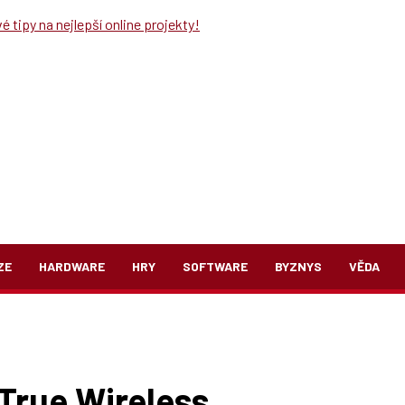
 tipy na nejlepší online projekty!
ZE
HARDWARE
HRY
SOFTWARE
BYZNYS
VĚDA
True Wireless