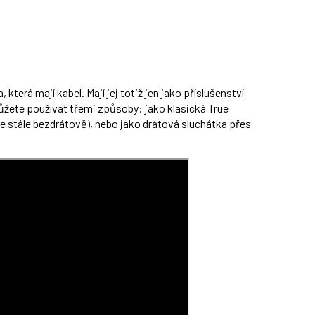
která mají kabel. Mají jej totiž jen jako příslušenství
ůžete používat třemi způsoby: jako klasická True
le stále bezdrátově), nebo jako drátová sluchátka přes