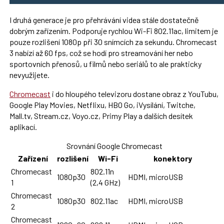
I druhá generace je pro přehrávání videa stále dostatečně
dobrým zařízením. Podporuje rychlou Wi-Fi 802.11ac, limitem je
pouze rozlišení 1080p při 30 snímcích za sekundu. Chromecast
3 nabízí až 60 fps, což se hodí pro streamování her nebo
sportovních přenosů, u filmů nebo seriálů to ale prakticky
nevyužijete.
Chromecast
i do hloupého televizoru dostane obraz z YouTubu,
Google Play Movies, Netflixu, HBO Go, iVysílání, Twitche,
Mall.tv, Stream.cz, Voyo.cz, Primy Play a dalších desítek
aplikací.
Srovnání Google Chromecast
Zařízení
rozlišení
Wi-Fi
konektory
Chromecast
802.11n
1080p30
HDMI, microUSB
1
(2,4 GHz)
Chromecast
1080p30
802.11ac
HDMI, microUSB
2
Chromecast