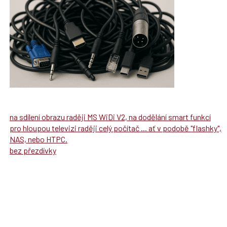
na sdílení obrazu raději MS WiDi V2, na dodělání smart funkcí
pro hloupou televizi raději celý počítač ... ať v podobě "flashky",
NAS, nebo HTPC.
bez přezdívky