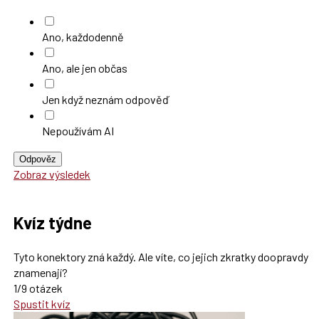
Ano, každodenně
Ano, ale jen občas
Jen když neznám odpověď
Nepoužívám AI
Odpověz
Zobraz výsledek
Kvíz týdne
Tyto konektory zná každý. Ale víte, co jejich zkratky doopravdy
znamenají?
1/9 otázek
Spustit kvíz