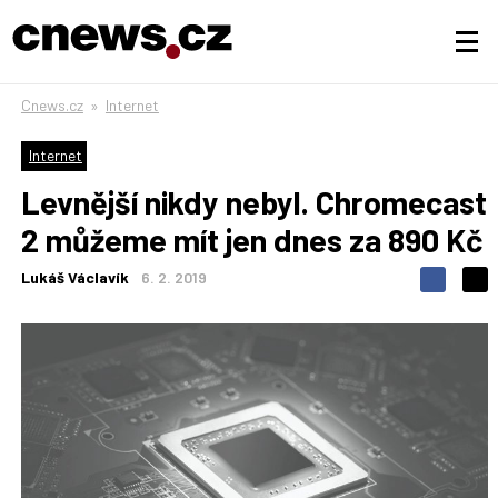
Cnews.cz
»
Internet
Internet
Levnější nikdy nebyl. Chromecast
2 můžeme mít jen dnes za 890 Kč
Lukáš Václavík
6. 2. 2019
S
S
S
d
d
d
í
í
í
l
l
e
e
l
j
j
t
e
t
e
e
t
n
n
a
a
F
s
a
í
c